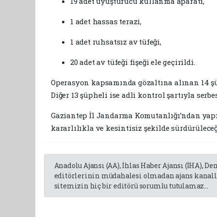
19 adet uyuşturucu kullanma aparatı,
1 adet hassas terazi,
1 adet ruhsatsız av tüfeği,
20 adet av tüfeği fişeği ele geçirildi.
Operasyon kapsamında gözaltına alınan 14 şüph
Diğer 13 şüpheli ise adli kontrol şartıyla serbes
Gaziantep İl Jandarma Komutanlığı’ndan yapı
kararlılıkla ve kesintisiz şekilde sürdürüleceği
Anadolu Ajansı (AA), İhlas Haber Ajansı (İHA), D
editörlerinin müdahalesi olmadan ajans kanalla
sitemizin hiç bir editörü sorumlu tutulamaz...