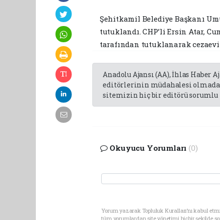
Şehitkamil Belediye Başkanı Umut
tutuklandı. CHP’li Ersin Atar, Cu
tarafından tutuklanarak cezaevi
Anadolu Ajansı (AA), İhlas Haber A
editörlerinin müdahalesi olmadan
sitemizin hiç bir editörü sorumlu 
Okuyucu Yorumları
(0)
Yorum yazarak Topluluk Kuralları’nı kabul etmi
tüm yorumlardan site yönetimi hiçbir şekilde 