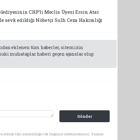
lediyesinin CHP’li Meclis Üyesi Ersin Atar
yle sevk edildiği Nöbetçi Sulh Ceza Hakimliği
fından eklenen tüm haberler, sitemizin
uki muhataplar haberi geçen ajanslar olup
Gönder
ya dolaylı tüm sorumluluğu tek başınıza üstleniyorsunuz. Yazılan