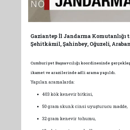
Gaziantep İl Jandarma Komutanlığı 
Şehitkâmil, Şahinbey, Oğuzeli, Araban
Cumhuriyet Başsavcılığı koordinesinde gerçekleşt
ikamet ve arazilerinde adli arama yapıldı.
Yapılan aramalarda:
403 kök kenevir bitkisi,
50 gram skunk cinsi uyuşturucu madde,
32 gram kenevir tohumu,