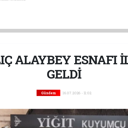
IÇ ALAYBEY ESNAFI İ
GELDİ
16.07.2026 - 11:02
Gündem