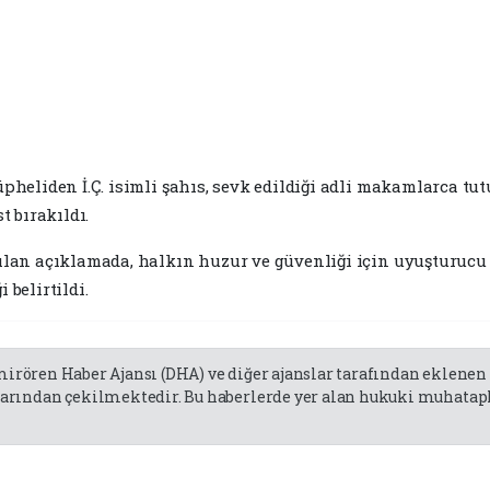
eliden İ.Ç. isimli şahıs, sevk edildiği adli makamlarca tu
t bırakıldı.
lan açıklamada, halkın huzur ve güvenliği için uyuşturucu 
 belirtildi.
emirören Haber Ajansı (DHA) ve diğer ajanslar tarafından eklene
rından çekilmektedir. Bu haberlerde yer alan hukuki muhatapla