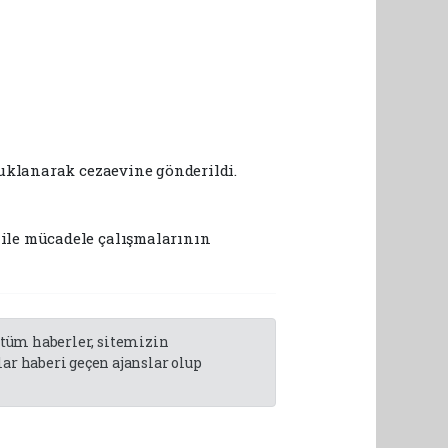
tuklanarak cezaevine gönderildi.
ile mücadele çalışmalarının
n tüm haberler, sitemizin
r haberi geçen ajanslar olup