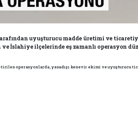
tarafından uyuşturucu madde üretimi ve ticaret
 ve İslahiye ilçelerinde eş zamanlı operasyon dü
irilen operasyonlarda, yasadışı kenevir ekimi ve uyuşturucu tica