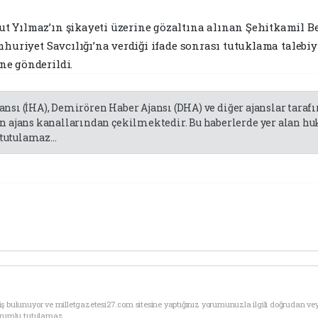
 Yılmaz’ın şikayeti üzerine gözaltına alınan Şehitkamil Be
mhuriyet Savcılığı’na verdiği ifade sonrası tutuklama talebi
ne gönderildi.
jansı (İHA), Demirören Haber Ajansı (DHA) ve diğer ajanslar tara
 ajans kanallarından çekilmektedir. Bu haberlerde yer alan huk
tutulamaz...
ş bulunuyor ve milletgazetesi27.com sitesine yaptığınız yorumunuzla ilgili doğrudan ve
sorumlu tutulamaz.