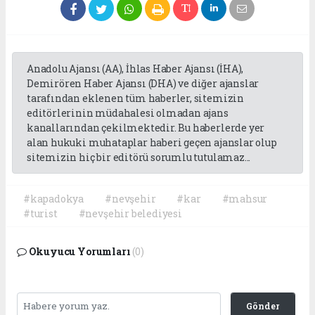
Anadolu Ajansı (AA), İhlas Haber Ajansı (İHA),
Demirören Haber Ajansı (DHA) ve diğer ajanslar
tarafından eklenen tüm haberler, sitemizin
editörlerinin müdahalesi olmadan ajans
kanallarından çekilmektedir. Bu haberlerde yer
alan hukuki muhataplar haberi geçen ajanslar olup
sitemizin hiç bir editörü sorumlu tutulamaz...
#kapadokya
#nevşehir
#kar
#mahsur
#turist
#nevşehir belediyesi
Okuyucu Yorumları
(0)
Gönder