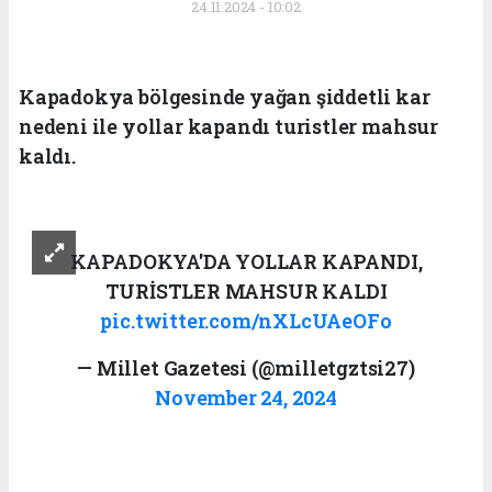
24.11.2024 - 10:02
Kapadokya bölgesinde yağan şiddetli kar
nedeni ile yollar kapandı turistler mahsur
kaldı.
KAPADOKYA'DA YOLLAR KAPANDI,
TURİSTLER MAHSUR KALDI
pic.twitter.com/nXLcUAeOFo
— Millet Gazetesi (@milletgztsi27)
November 24, 2024