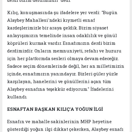
derdi bizim derdimizdir” dedi.
Kılıç, konuşmasında şu ifadelere yer verdi: "Bugün
Alaybey Mahallesi'ndeki kıymetli esnaf
kardeşlerimizle bir araya geldik. Bizim siyaset
anlayışımızın temelinde insan odaklılık ve gönül
köprüleri kurmak vardır. Esnafımızın derdi bizim
derdimizdir. Onların memnuniyeti, refahı ve huzuru
için her platformda sesleri olmaya devam edeceğiz.
Sadece seçim dönemlerinde değil, her an milletimizin
içinde, esnafımızın yanındayız. Bizleri güler yüzle
karşılayan, hanelerini ve gönüllerini açan tüm
Alaybey esnafına teşekkür ediyorum." İfadelerini
kullandı.
ESNAFTAN BAŞKAN KILIÇ’A YOĞUN İLGİ
Esnafın ve mahalle sakinlerinin MHP heyetine
gösterdiği yoğun ilgi dikkat çekerken, Alaybey esnafı