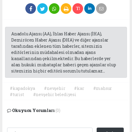
Anadolu Ajansı (AA), İhlas Haber Ajansı (İHA),
Demirören Haber Ajansı (DHA) ve diğer ajanslar
tarafından eklenen tüm haberler, sitemizin
editörlerinin müdahalesi olmadan ajans
kanallarından çekilmektedir. Bu haberlerde yer
alan hukuki muhataplar haberi geçen ajanslar olup
sitemizin hiç bir editörü sorumlu tutulamaz...
#kapadokya
#nevşehir
#kar
#mahsur
#turist
#nevşehir belediyesi
Okuyucu Yorumları
(0)