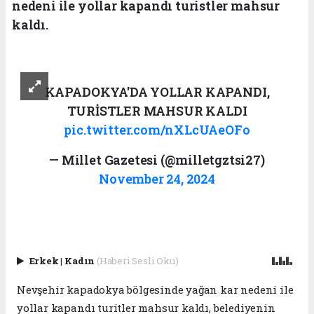
nedeni ile yollar kapandı turistler mahsur
kaldı.
KAPADOKYA'DA YOLLAR KAPANDI,
TURİSTLER MAHSUR KALDI
pic.twitter.com/nXLcUAeOFo
— Millet Gazetesi (@milletgztsi27)
November 24, 2024
Erkek
|
Kadın
(Haberi Sesli Oku)
Nevşehir kapadokya bölgesinde yağan kar nedeni ile
yollar kapandı turitler mahsur kaldı, belediyenin