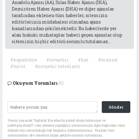
Anadolu Ajansı (AA), İhlas Haber Ajansı (İHA),
Demirören Haber Ajansı (DHA) ve diğer ajanslar
tarafından eklenen tüm haberler, sitemizin
editörlerinin müdahalesi olmadan ajans
kanallarından çekilmektedir. Bu haberlerde yer
alan hukuki muhataplar haberi geçen ajanslar olup
sitemizin hiç bir editörü sorumlu tutulamaz...
#kapadokya
#nevşehir
#kar
#mahsur
#turist
#nevşehir belediyesi
Okuyucu Yorumları
(0)
Gönder
Yorum yazarak Topluluk Kuralları’nı kabul etmiş bulunuyor ve
milletgazetesi27.com sitesine yaptığınız yorumunuzla ilgili doğrudan veya
dolaylı tüm sorumluluğu tek başınıza üstleniyorsunuz. Yazılan tüm
yorumlardan site yönetimi hiçbir şekilde sorumlu tutulamaz.