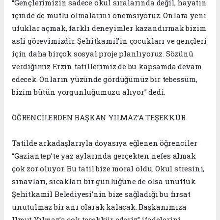
“Gençlerimizin sadece okul sıralarında değil, hayatın
içinde de mutlu olmalarını önemsiyoruz. Onlara yeni
ufuklar açmak, farklı deneyimler kazandırmak bizim
asli görevimizdir. Şehitkamil’in çocukları ve gençleri
için daha birçok sosyal proje planlıyoruz. Sözünü
verdiğimiz Erzin tatillerimiz de bu kapsamda devam
edecek. Onların yüzünde gördüğümüz bir tebessüm,
bizim bütün yorgunluğumuzu alıyor” dedi.
ÖĞRENCİLERDEN BAŞKAN YILMAZ’A TEŞEKKÜR
Tatilde arkadaşlarıyla doyasıya eğlenen öğrenciler
“Gaziantep’te yaz aylarında gerçekten nefes almak
çok zor oluyor. Bu tatil bize moral oldu. Okul stresini,
sınavları, sıcakları bir günlüğüne de olsa unuttuk.
Şehitkamil Belediyesi’nin bize sağladığı bu fırsat
unutulmaz bir anı olarak kalacak. Başkanımıza
Umut Yılmaz’a çok teşekkür ederiz” ifadelerini