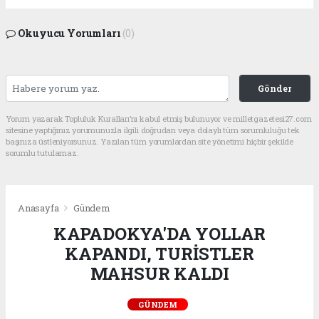
Okuyucu Yorumları
(0)
Gönder
Yorum yazarak Topluluk Kuralları’nı kabul etmiş bulunuyor ve milletgazetesi27.com
sitesine yaptığınız yorumunuzla ilgili doğrudan veya dolaylı tüm sorumluluğu tek
başınıza üstleniyorsunuz. Yazılan tüm yorumlardan site yönetimi hiçbir şekilde
sorumlu tutulamaz.
Anasayfa
Gündem
KAPADOKYA'DA YOLLAR
KAPANDI, TURİSTLER
MAHSUR KALDI
GÜNDEM