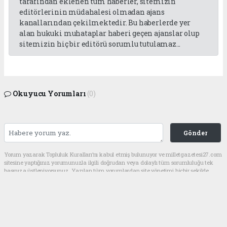
tarafından eklenen tüm haberler, sitemizin
editörlerinin müdahalesi olmadan ajans
kanallarından çekilmektedir. Bu haberlerde yer
alan hukuki muhataplar haberi geçen ajanslar olup
sitemizin hiç bir editörü sorumlu tutulamaz...
Okuyucu Yorumları
(0)
Gönder
Yorum yazarak Topluluk Kuralları’nı kabul etmiş bulunuyor ve milletgazetesi27.com
sitesine yaptığınız yorumunuzla ilgili doğrudan veya dolaylı tüm sorumluluğu tek
başınıza üstleniyorsunuz. Yazılan tüm yorumlardan site yönetimi hiçbir şekilde
sorumlu tutulamaz.