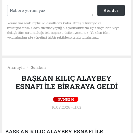
Gönder
Yorum yazarak Topluluk Kuralları’nı kabul etmiş bulunuyor ve
milletgazetesi27.com sitesine yaptığınız yorumunuzla ilgili doğrudan veya
dolaylı tüm sorumluluğu tek başınıza üstleniyorsunuz. Yazılan tüm
yorumlardan site yönetimi hiçbir şekilde sorumlu tutulamaz.
Anasayfa
Gündem
BAŞKAN KILIÇ ALAYBEY
ESNAFI İLE BİRARAYA GELDİ
GÜNDEM
16.07.2026 - 11:02
BAŞKAN KILIÇ ALAYBEY ESNAFI İLE