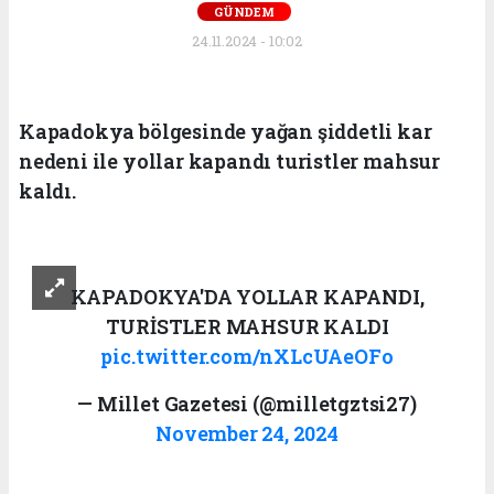
GÜNDEM
24.11.2024 - 10:02
Kapadokya bölgesinde yağan şiddetli kar
nedeni ile yollar kapandı turistler mahsur
kaldı.
KAPADOKYA'DA YOLLAR KAPANDI,
TURİSTLER MAHSUR KALDI
pic.twitter.com/nXLcUAeOFo
— Millet Gazetesi (@milletgztsi27)
November 24, 2024