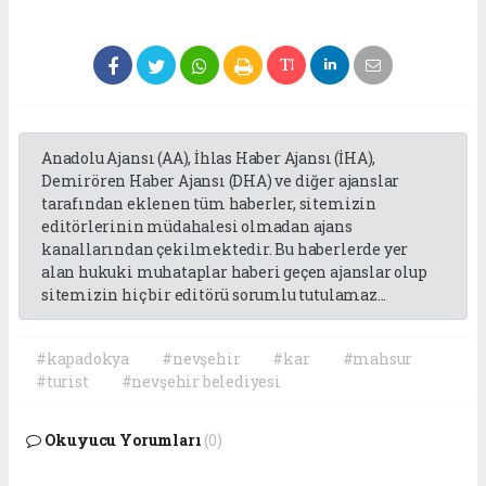
Anadolu Ajansı (AA), İhlas Haber Ajansı (İHA),
Demirören Haber Ajansı (DHA) ve diğer ajanslar
tarafından eklenen tüm haberler, sitemizin
editörlerinin müdahalesi olmadan ajans
kanallarından çekilmektedir. Bu haberlerde yer
alan hukuki muhataplar haberi geçen ajanslar olup
sitemizin hiç bir editörü sorumlu tutulamaz...
#kapadokya
#nevşehir
#kar
#mahsur
#turist
#nevşehir belediyesi
Okuyucu Yorumları
(0)