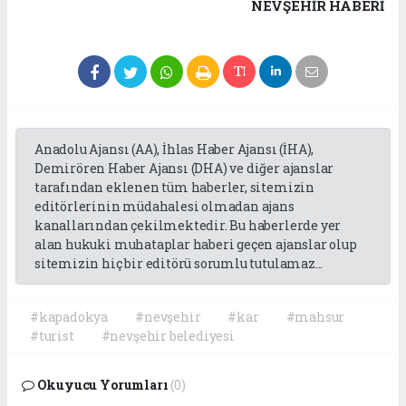
NEVŞEHIR HABERİ
Anadolu Ajansı (AA), İhlas Haber Ajansı (İHA),
Demirören Haber Ajansı (DHA) ve diğer ajanslar
tarafından eklenen tüm haberler, sitemizin
editörlerinin müdahalesi olmadan ajans
kanallarından çekilmektedir. Bu haberlerde yer
alan hukuki muhataplar haberi geçen ajanslar olup
sitemizin hiç bir editörü sorumlu tutulamaz...
#kapadokya
#nevşehir
#kar
#mahsur
#turist
#nevşehir belediyesi
Okuyucu Yorumları
(0)