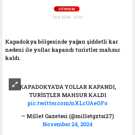
GÜNDEM
24.11.2024 - 10:02
Kapadokya bölgesinde yağan şiddetli kar
nedeni ile yollar kapandı turistler mahsur
kaldı.
KAPADOKYA'DA YOLLAR KAPANDI,
TURİSTLER MAHSUR KALDI
pic.twitter.com/nXLcUAeOFo
— Millet Gazetesi (@milletgztsi27)
November 24, 2024