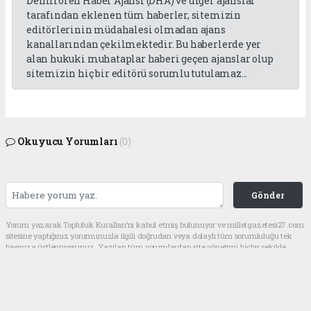
Demirören Haber Ajansı (DHA) ve diğer ajanslar
tarafından eklenen tüm haberler, sitemizin
editörlerinin müdahalesi olmadan ajans
kanallarından çekilmektedir. Bu haberlerde yer
alan hukuki muhataplar haberi geçen ajanslar olup
sitemizin hiç bir editörü sorumlu tutulamaz...
Okuyucu Yorumları
(0)
Gönder
Yorum yazarak Topluluk Kuralları’nı kabul etmiş bulunuyor ve milletgazetesi27.com
sitesine yaptığınız yorumunuzla ilgili doğrudan veya dolaylı tüm sorumluluğu tek
başınıza üstleniyorsunuz. Yazılan tüm yorumlardan site yönetimi hiçbir şekilde
sorumlu tutulamaz.