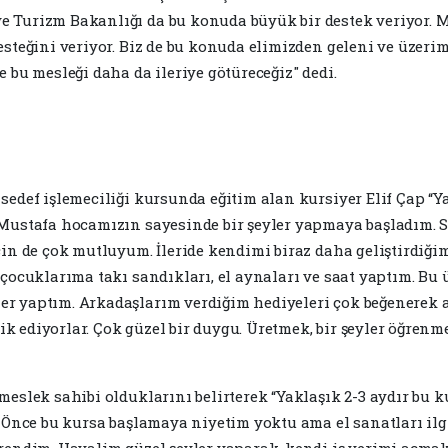
 Turizm Bakanlığı da bu konuda büyük bir destek veriyor. M
esteğini veriyor. Biz de bu konuda elimizden geleni ve üzeri
 bu mesleği daha da ileriye götüreceğiz" dedi.
sedef işlemeciliği kursunda eğitim alan kursiyer Elif Çap “Y
 Mustafa hocamızın sayesinde bir şeyler yapmaya başladım. 
çin de çok mutluyum. İleride kendimi biraz daha geliştirdiği
 çocuklarıma takı sandıkları, el aynaları ve saat yaptım. Bu
r yaptım. Arkadaşlarım verdiğim hediyeleri çok beğenerek 
rik ediyorlar. Çok güzel bir duygu. Üretmek, bir şeyler öğrenm
meslek sahibi olduklarını belirterek “Yaklaşık 2-3 aydır bu
. Önce bu kursa başlamaya niyetim yoktu ama el sanatları ilg
rendim. Hayalim güzel şeyler yaparak, kendi iş yerimi açmak