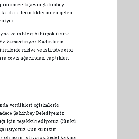
ı günümüze taşıyan Şahinbey
 tarihin derinliklerinden gelen,
eniyor.
yna ve rahle gibi birçok ürüne
göz kamaştırıyor. Kadınların
itimlerde midye ve istiridye gibi
nra ceviz ağacından yaptıkları
da verdikleri eğitimlerle
 sadece Şahinbey Belediyemiz
ğı için teşekkür ediyoruz. Çünkü
 çalışıyoruz. Çünkü bizim
z ölmesin istiyoruz. Sedef kakma