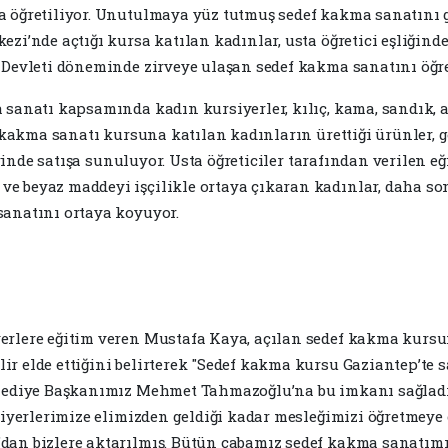
na öğretiliyor. Unutulmaya yüz tutmuş sedef kakma sanatın
zi’nde açtığı kursa katılan kadınlar, usta öğretici eşliğinde
 Devleti döneminde zirveye ulaşan sedef kakma sanatını öğr
 sanatı kapsamında kadın kursiyerler, kılıç, kama, sandık, a
f kakma sanatı kursuna katılan kadınların ürettiği ürünler, 
erinde satışa sunuluyor. Usta öğreticiler tarafından verilen eğ
e beyaz maddeyi işçilikle ortaya çıkaran kadınlar, daha so
sanatını ortaya koyuyor.
erlere eğitim veren Mustafa Kaya, açılan sedef kakma kursun
r elde ettiğini belirterek "Sedef kakma kursu Gaziantep’te
elediye Başkanımız Mehmet Tahmazoğlu’na bu imkanı sağladı
rsiyerlerimize elimizden geldiği kadar mesleğimizi öğretmeye
dan bizlere aktarılmış. Bütün çabamız sedef kakma sanatımı