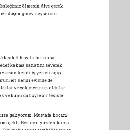
esleğimiz ölmesin diye gerek
mize düşen görev neyse onu
aklaşık 4-5 aydır bu kursa
Sedef kakma sanatını severek
m zaman kendi iş yerimi açıp,
 ürünleri kendi evimde de
aldılar ve çok memnun oldular.
ek ve bunu da böyle bir tesiste
 kursa geliyorum. Mustafa hocam
imi çekti. Ben de o yüzden kursa
. Çünkü bu sanat tarihi bir sanat