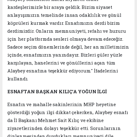
kardeşlerimizle bir araya geldik. Bizim siyaset
anlayışımızın temelinde insan odaklılık ve gönül
köprüleri kurmak vardır. Esnafımızın derdi bizim
derdimizdir. Onların memnuniyeti, refahı ve huzuru
için her platformda sesleri olmaya devam edeceğiz.
Sadece seçim dönemlerinde değil, her an milletimizin
içinde, esnafımızın yanındayız. Bizleri güler yüzle
karşılayan, hanelerini ve gönüllerini açan tüm
Alaybey esnafına teşekkür ediyorum." İfadelerini
kullandı.
ESNAFTAN BAŞKAN KILIÇ’A YOĞUN İLGİ
Esnafın ve mahalle sakinlerinin MHP heyetine
gösterdiği yoğun ilgi dikkat çekerken, Alaybey esnafı
da İl Başkanı Mehmet Sait Kılıç ve ekibine
ziyaretlerinden dolayı teşekkür etti. Sorunlarının
dinlenmesinden duydukları memnuniyeti dile