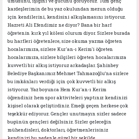
umudunu, ışığını ve gücünü görüyoruz. Tüm genç
kardeşlerimin de bu yaz okulundan mezun olduğu
için kendilerini, kendisini alkışlamasını istiyoruz.
Hazreti Ali Efendimiz ne diyor? Bana bir harf
öğretenin kırk yıl kölesi olurum diyor. Sizlere burada
bu harfleri öğretenlere, size okuma yazma öğreten
hocalarımıza, sizlere Kur'an-ı Kerim'i öğreten
hocalarımıza, sizlere bilgileri öğreten hocalarımıza
kuvvetli bir alkış istiyoruz arkadaşlar. Şahinbey
Belediye Başkanımız Mehmet Tahmazoğlu’na sizlere
bu imkânları verdiği için çok kuvvetli bir alkış
istiyoruz. Yaz boyunca Hem Kur'an-ı Kerim
öğrendiniz hem spor aktiviteleri yaptınız kendinizi
kişisel olarak geliştirdiniz. Emeği geçen herkese çok
teşekkür ediyoruz. Gençler unutmayın sizler sadece
bugünün gençleri değilsiniz. Sizler geleceğin
mühendisleri, doktorları, öğretmenlerisiniz
kendinizi bu nedenle güzel bir şekilde