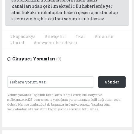
kanallarından çekilmektedir. Bu haberlerde yer
alan hukuki muhataplar haberi geçen ajanslar olup
sitemizin hiç bir editörü sorumlu tutulamaz...
#kapadokya
#nevşehir
#kar
#mahsur
#turist
#nevşehir belediyesi
Okuyucu Yorumları
(0)
Gönder
Yorum yazarak Topluluk Kuralları’nı kabul etmiş bulunuyor ve
milletgazetesi27.com sitesine yaptığınız yorumunuzla ilgili doğrudan veya
dolaylı tüm sorumluluğu tek başınıza üstleniyorsunuz. Yazılan tüm
yorumlardan site yönetimi hiçbir şekilde sorumlu tutulamaz.