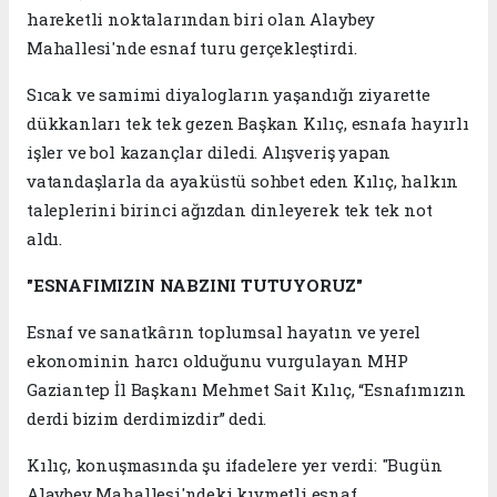
hareketli noktalarından biri olan Alaybey
Mahallesi'nde esnaf turu gerçekleştirdi.
Sıcak ve samimi diyalogların yaşandığı ziyarette
dükkanları tek tek gezen Başkan Kılıç, esnafa hayırlı
işler ve bol kazançlar diledi. Alışveriş yapan
vatandaşlarla da ayaküstü sohbet eden Kılıç, halkın
taleplerini birinci ağızdan dinleyerek tek tek not
aldı.
"ESNAFIMIZIN NABZINI TUTUYORUZ"
Esnaf ve sanatkârın toplumsal hayatın ve yerel
ekonominin harcı olduğunu vurgulayan MHP
Gaziantep İl Başkanı Mehmet Sait Kılıç, “Esnafımızın
derdi bizim derdimizdir” dedi.
Kılıç, konuşmasında şu ifadelere yer verdi: "Bugün
Alaybey Mahallesi'ndeki kıymetli esnaf