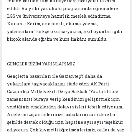
törene katılan tüm kursiyerlere hediyeler takdim
edildi. Bu yılki yaz okulu programında öğrencilere
LGS ve üniversiteye hazırlık, meslek edindirme,
Kur'an-ı Kerim, ana sınıfı, okuma-yazma,
yabancılara Türkçe okuma-yazma, akıl oyunları gibi
birçok alanda eğitim ve kurs imkânı sunuldu.
GENÇLER BİZİM YARINLARIMIZ
Gençlerin başarıları ile Gaziantep’i daha da
yukarılara taşıyacaklarını ifade eden AK Parti
Gaziantep Milletvekili Derya Bakbak “Yaz tatilinde
zamanınızı buraya verip kendinizi geliştirmek için
verdiğiniz emeklerden dolayı sizleri tebrik ediyorum.
Ailelerinize, annelerinize, babalarınıza sizlere bu
şekilde destek olduğu için hepsine ayrı ayrı teşekkür
ediyorum. Çok kıymetli öğretmenlerimiz, onlar da yaz