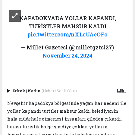
KAPADOKYA'DA YOLLAR KAPANDI,
TURİSTLER MAHSUR KALDI
pic.twitter.com/nXLcUAeOFo
— Millet Gazetesi (@milletgztsi27)
November 24, 2024
Erkek
|
Kadın
(Haberi Sesli Oku)
Nevşehir kapadokya bölgesinde yağan kar nedeni ile
yollar kapandı turitler mahsur kaldı, belediyenin
hala müdehale etmemesi insanları çileden çıkardı,
burası turistik bölge şimdiye çoktan yolların
temizlenmesi lazım iken hala belediye araçlarını