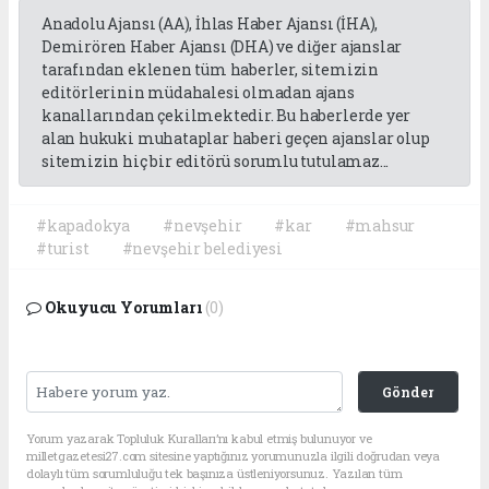
Anadolu Ajansı (AA), İhlas Haber Ajansı (İHA),
Demirören Haber Ajansı (DHA) ve diğer ajanslar
tarafından eklenen tüm haberler, sitemizin
editörlerinin müdahalesi olmadan ajans
kanallarından çekilmektedir. Bu haberlerde yer
alan hukuki muhataplar haberi geçen ajanslar olup
sitemizin hiç bir editörü sorumlu tutulamaz...
#kapadokya
#nevşehir
#kar
#mahsur
#turist
#nevşehir belediyesi
Okuyucu Yorumları
(0)
Gönder
Yorum yazarak Topluluk Kuralları’nı kabul etmiş bulunuyor ve
milletgazetesi27.com sitesine yaptığınız yorumunuzla ilgili doğrudan veya
dolaylı tüm sorumluluğu tek başınıza üstleniyorsunuz. Yazılan tüm