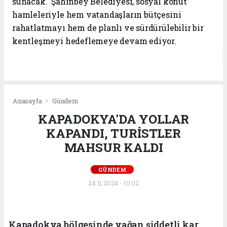
sunacak. Şahinbey Belediyesi, sosyal konut
hamleleriyle hem vatandaşların bütçesini
rahatlatmayı hem de planlı ve sürdürülebilir bir
kentleşmeyi hedeflemeye devam ediyor.
Anasayfa
Gündem
KAPADOKYA'DA YOLLAR
KAPANDI, TURİSTLER
MAHSUR KALDI
GÜNDEM
24.11.2024 - 10:02
Kapadokya bölgesinde yağan şiddetli kar