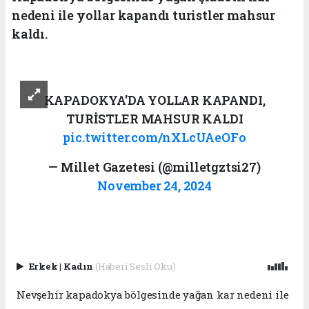
nedeni ile yollar kapandı turistler mahsur
kaldı.
KAPADOKYA'DA YOLLAR KAPANDI,
TURİSTLER MAHSUR KALDI
pic.twitter.com/nXLcUAeOFo
— Millet Gazetesi (@milletgztsi27)
November 24, 2024
Erkek
|
Kadın
(Haberi Sesli Oku)
Nevşehir kapadokya bölgesinde yağan kar nedeni ile