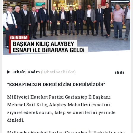
Erkek
|
Kadın
(Haberi Sesli Oku)
“ESNAFIMIZIN DERDİ BİZİM DERDİMİZDİR”
Milliyetçi Hareket Partisi Gaziantep İl Başkanı
Mehmet Sait Kılıç, Alaybey Mahallesi esnafını
ziyaret ederek sorun, talep ve önerilerini yerinde
dinledi.
Milliyetçi Hareket Partisi Gaziantep İl Teşkilatı, saha