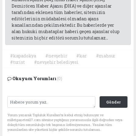
Demirören Haber Ajansı (DHA) ve diğer ajanslar
tarafından eklenen tüm haberler, sitemizin
editörlerinin müdahalesi olmadan ajans
kanallarından çekilmektedir. Bu haberlerde yer
alan hukuki muhataplar haberi geçen ajanslar olup
sitemizin hiç bir editörü sorumlu tutulamaz...
#kapadokya
#nevşehir
#kar
#mahsur
#turist
#nevşehir belediyesi
Okuyucu Yorumları
(0)
Gönder
Yorum yazarak Topluluk Kuralları’nı kabul etmiş bulunuyor ve
milletgazetesi27.com sitesine yaptığınız yorumunuzla ilgili doğrudan veya
dolaylı tüm sorumluluğu tek başınıza üstleniyorsunuz. Yazılan tüm
yorumlardan site yönetimi hiçbir şekilde sorumlu tutulamaz.