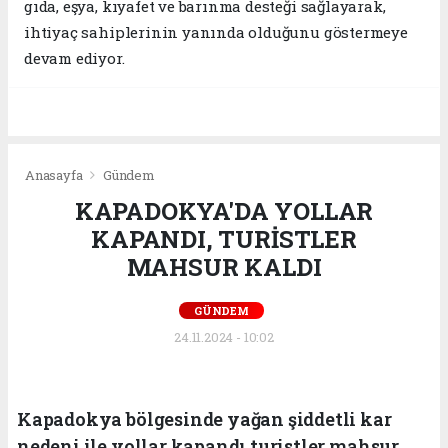
gıda, eşya, kıyafet ve barınma desteği sağlayarak,
ihtiyaç sahiplerinin yanında olduğunu göstermeye
devam ediyor.
Anasayfa
Gündem
KAPADOKYA'DA YOLLAR
KAPANDI, TURİSTLER
MAHSUR KALDI
GÜNDEM
24.11.2024 - 10:02
Kapadokya bölgesinde yağan şiddetli kar
nedeni ile yollar kapandı turistler mahsur