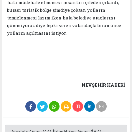
hala müdehale etmemesi insanları çileden çıkardı,
burası turistik bölge şimdiye çoktan yolların
temizlenmesi lazım iken hala belediye araçlarını
göremiyoruz diye tepki veren vatandaşla biran önce
yolların açılmasını istiyor.
NEVŞEHIR HABERİ
Anadolu Ajansı (AA), İhlas Haber Ajansı (İHA),