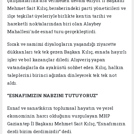
çalışmalarına ara vermeden devam ediyor. İl Başkanı
Mehmet Sait Kılıç, beraberindeki parti yöneticileri ve
ilçe teşkilat üyeleriyle birlikte kentin tarihi ve
hareketli noktalarından biri olan Alaybey
Mahallesi'nde esnaf turu gerçekleştirdi.
Sıcak ve samimi diyalogların yaşandığı ziyarette
dükkanları tek tek gezen Başkan Kılıç, esnafa hayırlı
işler ve bol kazançlar diledi. Alışveriş yapan
vatandaşlarla da ayaküstü sohbet eden Kılıç, halkın
taleplerini birinci ağızdan dinleyerek tek tek not
aldı.
"ESNAFIMIZIN NABZINI TUTUYORUZ"
Esnaf ve sanatkârın toplumsal hayatın ve yerel
ekonominin harcı olduğunu vurgulayan MHP
Gaziantep İl Başkanı Mehmet Sait Kılıç, “Esnafımızın
derdi bizim derdimizdir” dedi.