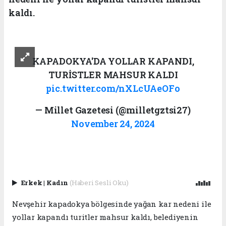
kaldı.
KAPADOKYA'DA YOLLAR KAPANDI,
TURİSTLER MAHSUR KALDI
pic.twitter.com/nXLcUAeOFo
— Millet Gazetesi (@milletgztsi27)
November 24, 2024
Erkek
|
Kadın
(Haberi Sesli Oku)
Nevşehir kapadokya bölgesinde yağan kar nedeni ile
yollar kapandı turitler mahsur kaldı, belediyenin