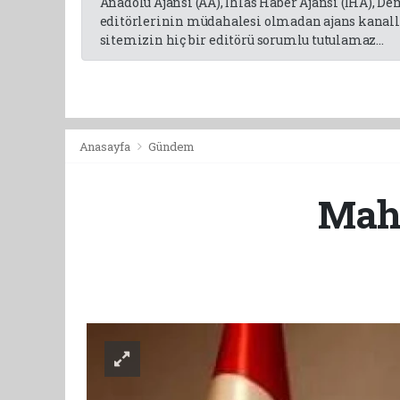
Anadolu Ajansı (AA), İhlas Haber Ajansı (İHA), D
editörlerinin müdahalesi olmadan ajans kanalla
sitemizin hiç bir editörü sorumlu tutulamaz...
Anasayfa
Gündem
Mahs