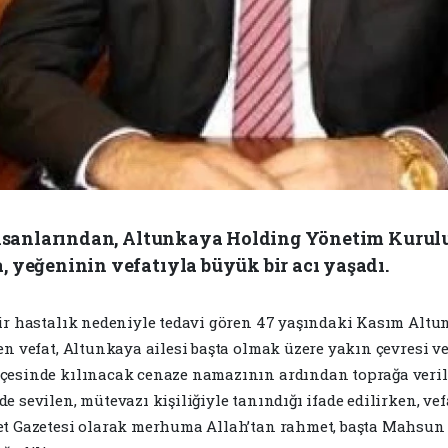
insanlarından, Altunkaya Holding Yönetim Kurulu
 yeğeninin vefatıyla büyük bir acı yaşadı.
 bir hastalık nedeniyle tedavi gören 47 yaşındaki Kasım Al
len vefat, Altunkaya ailesi başta olmak üzere yakın çevresi 
lçesinde kılınacak cenaze namazının ardından toprağa veri
e sevilen, mütevazı kişiliğiyle tanındığı ifade edilirken, ve
let Gazetesi olarak merhuma Allah’tan rahmet, başta Mahsun