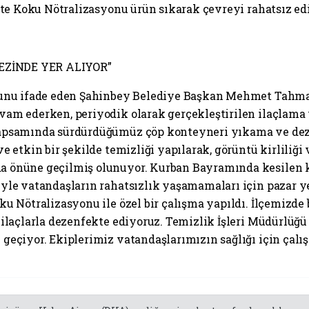
kte Koku Nötralizasyonu ürün sıkarak çevreyi rahatsız ed
EZİNDE YER ALIYOR”
uğunu ifade eden Şahinbey Belediye Başkan Mehmet Tahma
am ederken, periyodik olarak gerçekleştirilen ilaçlama v
kapsamında sürdürdüğümüz çöp konteyneri yıkama ve dez
e etkin bir şekilde temizliği yapılarak, görüntü kirliliğ
a önüne geçilmiş olunuyor. Kurban Bayramında kesilen k
le vatandaşların rahatsızlık yaşamamaları için pazar yer
ku Nötralizasyonu ile özel bir çalışma yapıldı. İlçemizde
ilaçlarla dezenfekte ediyoruz. Temizlik İşleri Müdürlüğü
eçiyor. Ekiplerimiz vatandaşlarımızın sağlığı için çalış