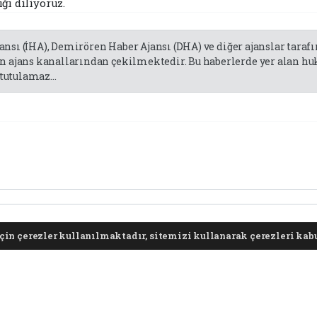
ğı diliyoruz.
jansı (İHA), Demirören Haber Ajansı (DHA) ve diğer ajanslar tara
 ajans kanallarından çekilmektedir. Bu haberlerde yer alan huk
tutulamaz...
in çerezler kullanılmaktadır, sitemizi kullanarak çerezleri kabu
ş bulunuyor ve milletgazetesi27.com sitesine yaptığınız yorumunuzla ilgili doğrudan ve
sorumlu tutulamaz.