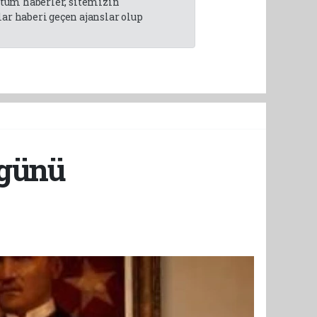
n tüm haberler, sitemizin
r haberi geçen ajanslar olup
 günü