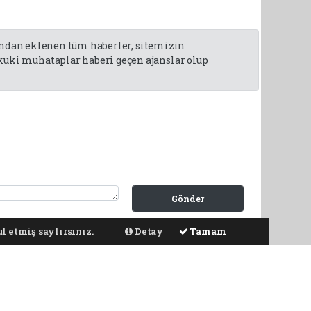
fından eklenen tüm haberler, sitemizin
uki muhataplar haberi geçen ajanslar olup
Gönder
l etmiş saylırsınız.
Detay
Tamam
ya dolaylı tüm sorumluluğu tek başınıza üstleniyorsunuz. Yazılan