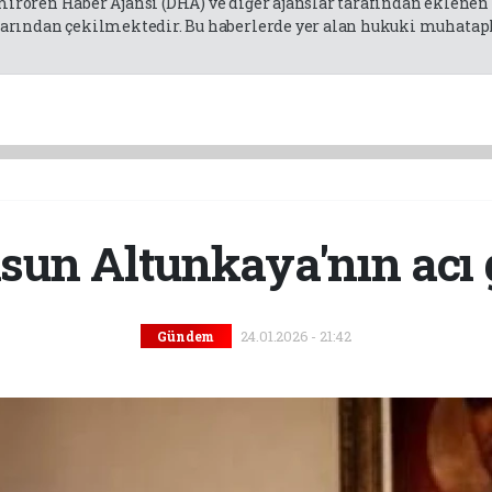
emirören Haber Ajansı (DHA) ve diğer ajanslar tarafından eklene
rından çekilmektedir. Bu haberlerde yer alan hukuki muhatapla
un Altunkaya'nın acı
24.01.2026 - 21:42
Gündem