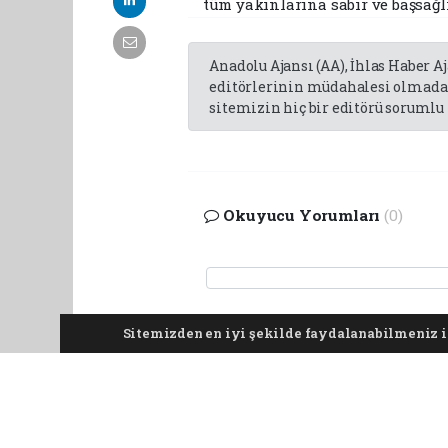
tüm yakınlarına sabır ve başsağlı
Anadolu Ajansı (AA), İhlas Haber A
editörlerinin müdahalesi olmadan
sitemizin hiç bir editörü sorumlu 
Okuyucu Yorumları
(0)
Sitemizden en iyi şekilde faydalanabilmeniz iç
Yorum yazarak Topluluk Kuralları’nı kabul etmi
tüm yorumlardan site yönetimi hiçbir şekilde 