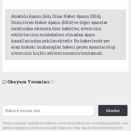
Anadolu Ajansı (AA), İhlas Haber Ajansı (İHA),
Demirören Haber Ajansı (DHA) ve diğer ajanslar
tarafından eklenen tüm haberler, sitemizin
editörlerinin müdahalesi olmadan ajans
kanallarından çekilmektedir. Bu haberlerde yer
alan hukuki muhataplar haberi geçen ajanslar olup
sitemizin hiç bir editörü sorumlu tutulamaz...
Okuyucu Yorumları
(0)
Gönder
Yorum yazarak Topluluk Kuralları’nı kabul etmiş bulunuyor ve milletgazetesi27.com
sitesine yaptığınız yorumunuzla ilgili doğrudan veya dolaylı tüm sorumluluğu tek