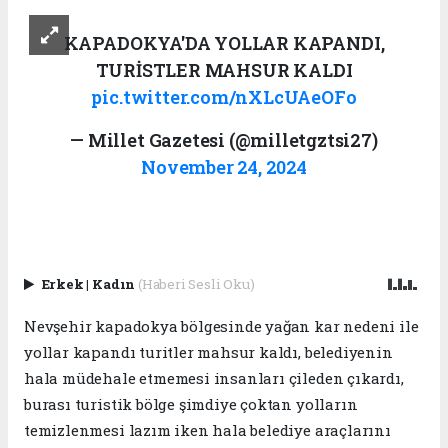
KAPADOKYA'DA YOLLAR KAPANDI,
TURİSTLER MAHSUR KALDI
pic.twitter.com/nXLcUAeOFo
— Millet Gazetesi (@milletgztsi27)
November 24, 2024
Erkek
|
Kadın
(Haberi Sesli Oku)
Nevşehir kapadokya bölgesinde yağan kar nedeni ile
yollar kapandı turitler mahsur kaldı, belediyenin
hala müdehale etmemesi insanları çileden çıkardı,
burası turistik bölge şimdiye çoktan yolların
temizlenmesi lazım iken hala belediye araçlarını