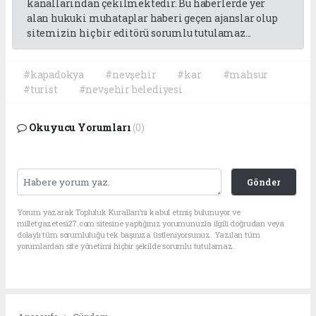
kanallarından çekilmektedir. Bu haberlerde yer
alan hukuki muhataplar haberi geçen ajanslar olup
sitemizin hiç bir editörü sorumlu tutulamaz...
#kapadokya
#nevşehir
#kar
#mahsur
#turist
#nevşehir belediyesi
Okuyucu Yorumları
(0)
Gönder
Yorum yazarak Topluluk Kuralları’nı kabul etmiş bulunuyor ve
milletgazetesi27.com sitesine yaptığınız yorumunuzla ilgili doğrudan veya
dolaylı tüm sorumluluğu tek başınıza üstleniyorsunuz. Yazılan tüm
yorumlardan site yönetimi hiçbir şekilde sorumlu tutulamaz.