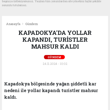
başınıza üstleniyorsunuz. Yazılan tüm yorumlardan site yönetimi hiçbir şekilde
sorumlu tutulamaz.
Anasayfa
Gündem
KAPADOKYA'DA YOLLAR
KAPANDI, TURİSTLER
MAHSUR KALDI
GÜNDEM
24.11.2024 - 10:02
Kapadokya bölgesinde yağan şiddetli kar
nedeni ile yollar kapandı turistler mahsur
kaldı.