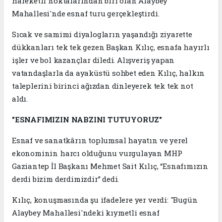
hareketli noktalarından biri olan Alaybey
Mahallesi'nde esnaf turu gerçekleştirdi.
Sıcak ve samimi diyalogların yaşandığı ziyarette
dükkanları tek tek gezen Başkan Kılıç, esnafa hayırlı
işler ve bol kazançlar diledi. Alışveriş yapan
vatandaşlarla da ayaküstü sohbet eden Kılıç, halkın
taleplerini birinci ağızdan dinleyerek tek tek not
aldı.
"ESNAFIMIZIN NABZINI TUTUYORUZ"
Esnaf ve sanatkârın toplumsal hayatın ve yerel
ekonominin harcı olduğunu vurgulayan MHP
Gaziantep İl Başkanı Mehmet Sait Kılıç, “Esnafımızın
derdi bizim derdimizdir” dedi.
Kılıç, konuşmasında şu ifadelere yer verdi: "Bugün
Alaybey Mahallesi'ndeki kıymetli esnaf