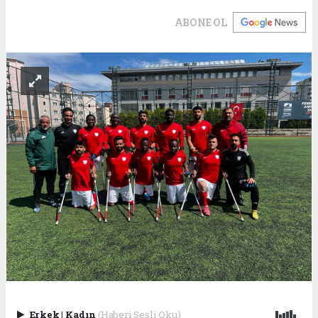
ABONE OL
Erkek
|
Kadın
(Haberi Sesli Oku)