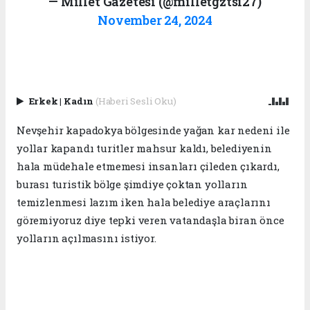
— Millet Gazetesi (@milletgztsi27)
November 24, 2024
Erkek
|
Kadın
(Haberi Sesli Oku)
Nevşehir kapadokya bölgesinde yağan kar nedeni ile
yollar kapandı turitler mahsur kaldı, belediyenin
hala müdehale etmemesi insanları çileden çıkardı,
burası turistik bölge şimdiye çoktan yolların
temizlenmesi lazım iken hala belediye araçlarını
göremiyoruz diye tepki veren vatandaşla biran önce
yolların açılmasını istiyor.