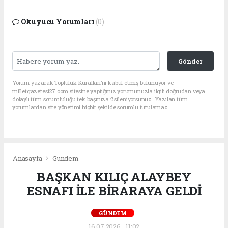
Okuyucu Yorumları
(0)
Gönder
Yorum yazarak Topluluk Kuralları’nı kabul etmiş bulunuyor ve
milletgazetesi27.com sitesine yaptığınız yorumunuzla ilgili doğrudan veya
dolaylı tüm sorumluluğu tek başınıza üstleniyorsunuz. Yazılan tüm
yorumlardan site yönetimi hiçbir şekilde sorumlu tutulamaz.
Anasayfa
Gündem
BAŞKAN KILIÇ ALAYBEY
ESNAFI İLE BİRARAYA GELDİ
GÜNDEM
16.07.2026 - 11:02