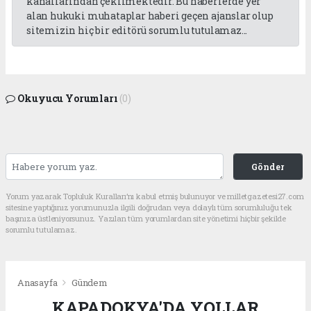
kanallarından çekilmektedir. Bu haberlerde yer
alan hukuki muhataplar haberi geçen ajanslar olup
sitemizin hiç bir editörü sorumlu tutulamaz...
Okuyucu Yorumları
(0)
Gönder
Yorum yazarak Topluluk Kuralları’nı kabul etmiş bulunuyor ve milletgazetesi27.com
sitesine yaptığınız yorumunuzla ilgili doğrudan veya dolaylı tüm sorumluluğu tek
başınıza üstleniyorsunuz. Yazılan tüm yorumlardan site yönetimi hiçbir şekilde
sorumlu tutulamaz.
Anasayfa
Gündem
KAPADOKYA'DA YOLLAR