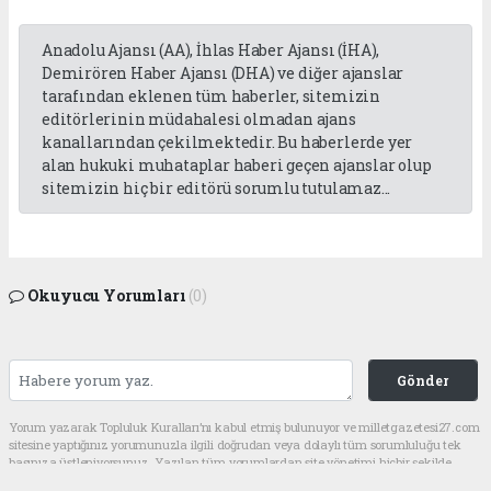
Anadolu Ajansı (AA), İhlas Haber Ajansı (İHA),
Demirören Haber Ajansı (DHA) ve diğer ajanslar
tarafından eklenen tüm haberler, sitemizin
editörlerinin müdahalesi olmadan ajans
kanallarından çekilmektedir. Bu haberlerde yer
alan hukuki muhataplar haberi geçen ajanslar olup
sitemizin hiç bir editörü sorumlu tutulamaz...
Okuyucu Yorumları
(0)
Gönder
Yorum yazarak Topluluk Kuralları’nı kabul etmiş bulunuyor ve milletgazetesi27.com
sitesine yaptığınız yorumunuzla ilgili doğrudan veya dolaylı tüm sorumluluğu tek
başınıza üstleniyorsunuz. Yazılan tüm yorumlardan site yönetimi hiçbir şekilde
sorumlu tutulamaz.