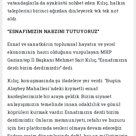
vatandaşlarla da ayaküstü sohbet eden Kılıç, halkın
taleplerini birinci ağızdan dinleyerek tek tek not
aldı.
"ESNAFIMIZIN NABZINI TUTUYORUZ"
Esnaf ve sanatkârın toplumsal hayatın ve yerel
ekonominin harcı olduğunu vurgulayan MHP
Gaziantep İl Başkanı Mehmet Sait Kılıç, “Esnafımızın
derdi bizim derdimizdir” dedi.
Kılıç, konuşmasında şu ifadelere yer verdi: "Bugün
Alaybey Mahallesi'ndeki kıymetli esnaf
kardeşlerimizle bir araya geldik. Bizim siyaset
anlayışımızın temelinde insan odaklılık ve gönül
köprüleri kurmak vardır. Esnafımızın derdi bizim
derdimizdir. Onların memnuniyeti, refahı ve huzuru
için her platformda sesleri olmaya devam edeceğiz.
Sadece seçim dönemlerinde değil, her an milletimizin