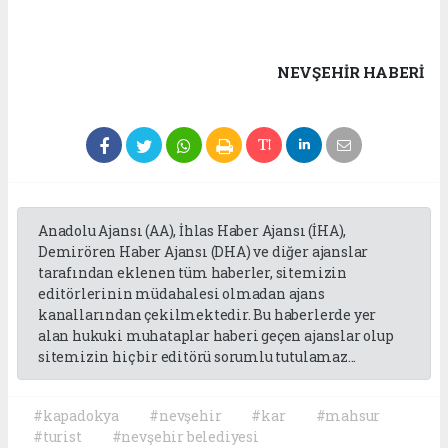
NEVŞEHIR HABERİ
Anadolu Ajansı (AA), İhlas Haber Ajansı (İHA),
Demirören Haber Ajansı (DHA) ve diğer ajanslar
tarafından eklenen tüm haberler, sitemizin
editörlerinin müdahalesi olmadan ajans
kanallarından çekilmektedir. Bu haberlerde yer
alan hukuki muhataplar haberi geçen ajanslar olup
sitemizin hiç bir editörü sorumlu tutulamaz...
#kapadokya
#nevşehir
#kar
#mahsur
#turist
#nevşehir belediyesi