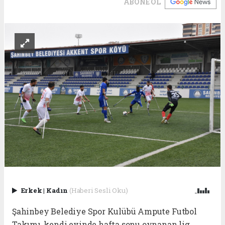
ABONE OL
Erkek
|
Kadın
(Haberi Sesli Oku)
Şahinbey Belediye Spor Kulübü Ampute Futbol
Takımı, kendi evinde hafta sonu oynanan lig