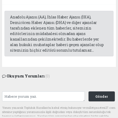
Anadolu Ajansı (AA), İhlas Haber Ajansı (İHA),
Demirören Haber Ajansı (DHA) ve diğer ajanslar
tarafından eklenen tüm haberler, sitemizin
editörlerinin müdahalesi olmadan ajans
kanallarından çekilmektedir. Bu haberlerde yer
alan hukuki muhataplar haberi geçen ajanslar olup
sitemizin hiç bir editörü sorumlu tutulamaz...
Okuyucu Yorumları
(0)
Gönder
Yorum yazarak Topluluk Kuralları’nı kabul etmiş bulunuyor ve milletgazetesi27.com
sitesine yaptığınız yorumunuzla ilgili doğrudan veya dolaylı tüm sorumluluğu tek
başınıza üstleniyorsunuz. Yazılan tüm yorumlardan site yönetimi hiçbir şekilde