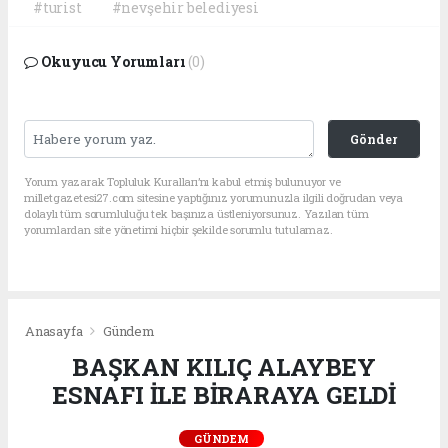
#turist
#nevşehir belediyesi
Okuyucu Yorumları
(0)
Gönder
Yorum yazarak Topluluk Kuralları’nı kabul etmiş bulunuyor ve
milletgazetesi27.com sitesine yaptığınız yorumunuzla ilgili doğrudan veya
dolaylı tüm sorumluluğu tek başınıza üstleniyorsunuz. Yazılan tüm
yorumlardan site yönetimi hiçbir şekilde sorumlu tutulamaz.
Anasayfa
Gündem
BAŞKAN KILIÇ ALAYBEY
ESNAFI İLE BİRARAYA GELDİ
GÜNDEM