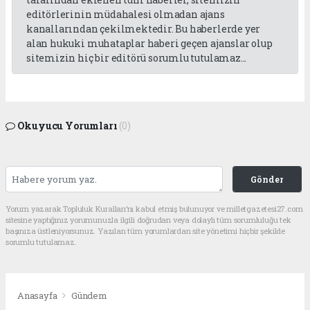
editörlerinin müdahalesi olmadan ajans
kanallarından çekilmektedir. Bu haberlerde yer
alan hukuki muhataplar haberi geçen ajanslar olup
sitemizin hiç bir editörü sorumlu tutulamaz...
Okuyucu Yorumları
(0)
Gönder
Yorum yazarak Topluluk Kuralları’nı kabul etmiş bulunuyor ve milletgazetesi27.com
sitesine yaptığınız yorumunuzla ilgili doğrudan veya dolaylı tüm sorumluluğu tek
başınıza üstleniyorsunuz. Yazılan tüm yorumlardan site yönetimi hiçbir şekilde
sorumlu tutulamaz.
Anasayfa
Gündem