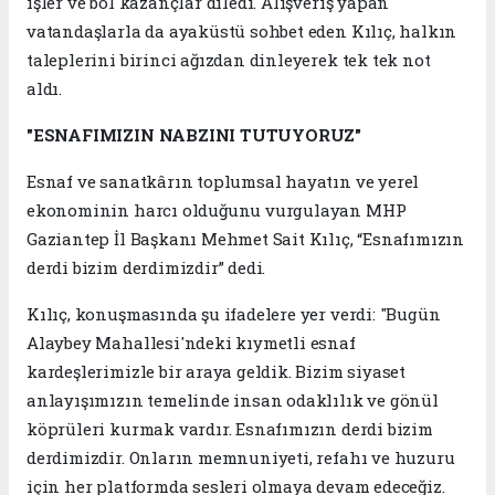
işler ve bol kazançlar diledi. Alışveriş yapan
vatandaşlarla da ayaküstü sohbet eden Kılıç, halkın
taleplerini birinci ağızdan dinleyerek tek tek not
aldı.
"ESNAFIMIZIN NABZINI TUTUYORUZ"
Esnaf ve sanatkârın toplumsal hayatın ve yerel
ekonominin harcı olduğunu vurgulayan MHP
Gaziantep İl Başkanı Mehmet Sait Kılıç, “Esnafımızın
derdi bizim derdimizdir” dedi.
Kılıç, konuşmasında şu ifadelere yer verdi: "Bugün
Alaybey Mahallesi'ndeki kıymetli esnaf
kardeşlerimizle bir araya geldik. Bizim siyaset
anlayışımızın temelinde insan odaklılık ve gönül
köprüleri kurmak vardır. Esnafımızın derdi bizim
derdimizdir. Onların memnuniyeti, refahı ve huzuru
için her platformda sesleri olmaya devam edeceğiz.