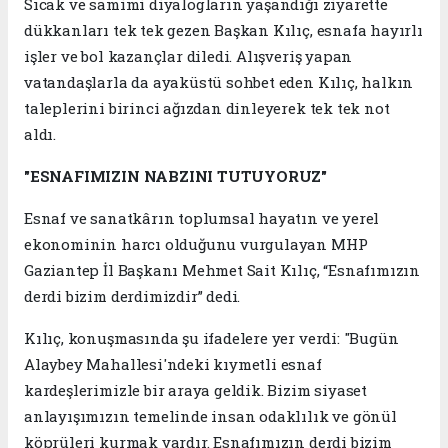
Sıcak ve samimi diyalogların yaşandığı ziyarette
dükkanları tek tek gezen Başkan Kılıç, esnafa hayırlı
işler ve bol kazançlar diledi. Alışveriş yapan
vatandaşlarla da ayaküstü sohbet eden Kılıç, halkın
taleplerini birinci ağızdan dinleyerek tek tek not
aldı.
"ESNAFIMIZIN NABZINI TUTUYORUZ"
Esnaf ve sanatkârın toplumsal hayatın ve yerel
ekonominin harcı olduğunu vurgulayan MHP
Gaziantep İl Başkanı Mehmet Sait Kılıç, “Esnafımızın
derdi bizim derdimizdir” dedi.
Kılıç, konuşmasında şu ifadelere yer verdi: "Bugün
Alaybey Mahallesi'ndeki kıymetli esnaf
kardeşlerimizle bir araya geldik. Bizim siyaset
anlayışımızın temelinde insan odaklılık ve gönül
köprüleri kurmak vardır. Esnafımızın derdi bizim