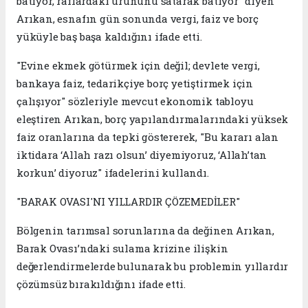
batıyor, raflardaki ürününü satarak batıyor" diyen
Arıkan, esnafın gün sonunda vergi, faiz ve borç
yüküyle baş başa kaldığını ifade etti.
"Evine ekmek götürmek için değil; devlete vergi,
bankaya faiz, tedarikçiye borç yetiştirmek için
çalışıyor" sözleriyle mevcut ekonomik tabloyu
eleştiren Arıkan, borç yapılandırmalarındaki yüksek
faiz oranlarına da tepki göstererek, "Bu kararı alan
iktidara ‘Allah razı olsun’ diyemiyoruz, ‘Allah’tan
korkun’ diyoruz" ifadelerini kullandı.
"BARAK OVASI'NI YILLARDIR ÇÖZEMEDİLER"
Bölgenin tarımsal sorunlarına da değinen Arıkan,
Barak Ovası’ndaki sulama krizine ilişkin
değerlendirmelerde bulunarak bu problemin yıllardır
çözümsüz bırakıldığını ifade etti.