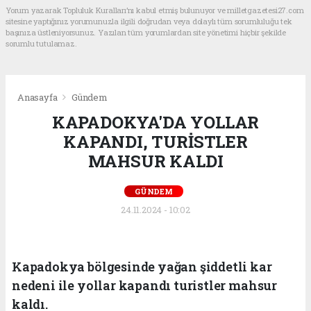
Yorum yazarak Topluluk Kuralları’nı kabul etmiş bulunuyor ve milletgazetesi27.com
sitesine yaptığınız yorumunuzla ilgili doğrudan veya dolaylı tüm sorumluluğu tek
başınıza üstleniyorsunuz. Yazılan tüm yorumlardan site yönetimi hiçbir şekilde
sorumlu tutulamaz.
Anasayfa
Gündem
KAPADOKYA'DA YOLLAR
KAPANDI, TURİSTLER
MAHSUR KALDI
GÜNDEM
24.11.2024 - 10:02
Kapadokya bölgesinde yağan şiddetli kar
nedeni ile yollar kapandı turistler mahsur
kaldı.