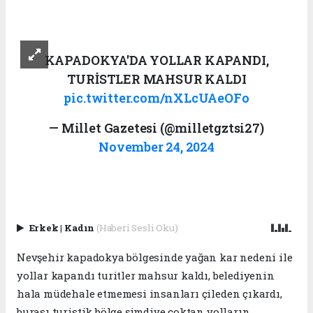
KAPADOKYA'DA YOLLAR KAPANDI,
TURİSTLER MAHSUR KALDI
pic.twitter.com/nXLcUAeOFo
— Millet Gazetesi (@milletgztsi27)
November 24, 2024
Erkek
|
Kadın
(Haberi Sesli Oku)
Nevşehir kapadokya bölgesinde yağan kar nedeni ile
yollar kapandı turitler mahsur kaldı, belediyenin
hala müdehale etmemesi insanları çileden çıkardı,
burası turistik bölge şimdiye çoktan yolların