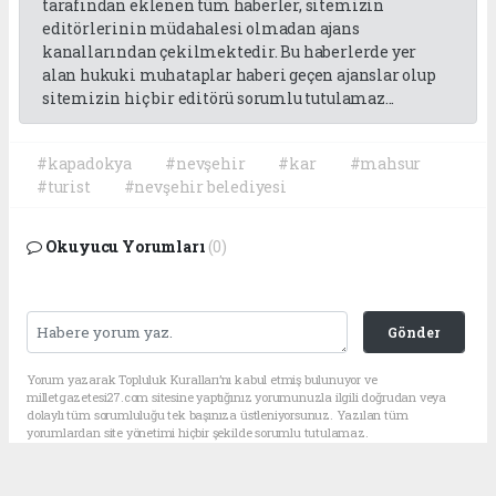
tarafından eklenen tüm haberler, sitemizin
editörlerinin müdahalesi olmadan ajans
kanallarından çekilmektedir. Bu haberlerde yer
alan hukuki muhataplar haberi geçen ajanslar olup
sitemizin hiç bir editörü sorumlu tutulamaz...
#kapadokya
#nevşehir
#kar
#mahsur
#turist
#nevşehir belediyesi
Okuyucu Yorumları
(0)
Gönder
Yorum yazarak Topluluk Kuralları’nı kabul etmiş bulunuyor ve
milletgazetesi27.com sitesine yaptığınız yorumunuzla ilgili doğrudan veya
dolaylı tüm sorumluluğu tek başınıza üstleniyorsunuz. Yazılan tüm
yorumlardan site yönetimi hiçbir şekilde sorumlu tutulamaz.