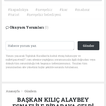
#kapadokya
#nevşehir
#kar
#mahsur
#turist
#nevşehir belediyesi
Okuyucu Yorumları
(0)
Gönder
Yorum yazarak Topluluk Kuralları’nı kabul etmiş bulunuyor ve
milletgazetesi27.com sitesine yaptığınız yorumunuzla ilgili doğrudan veya
dolaylı tüm sorumluluğu tek başınıza üstleniyorsunuz. Yazılan tüm
yorumlardan site yönetimi hiçbir şekilde sorumlu tutulamaz.
Anasayfa
Gündem
BAŞKAN KILIÇ ALAYBEY