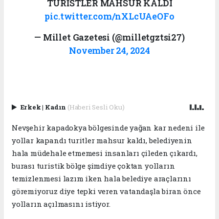
TURİSTLER MAHSUR KALDI
pic.twitter.com/nXLcUAeOFo
— Millet Gazetesi (@milletgztsi27)
November 24, 2024
Erkek
|
Kadın
(Haberi Sesli Oku)
Nevşehir kapadokya bölgesinde yağan kar nedeni ile
yollar kapandı turitler mahsur kaldı, belediyenin
hala müdehale etmemesi insanları çileden çıkardı,
burası turistik bölge şimdiye çoktan yolların
temizlenmesi lazım iken hala belediye araçlarını
göremiyoruz diye tepki veren vatandaşla biran önce
yolların açılmasını istiyor.