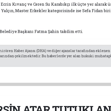
Ecrin Kıvanç ve Ceren Su Karabıkçı ilk üçte yer alarak üs
alçın, Master Erkekler kategorisinde ise Sefa Fidan biri
Belediye Başkanı Fatma Şahin takdim etti.
emirören Haber Ajansı (DHA) ve diğer ajanslar tarafından eklene
rından çekilmektedir. Bu haberlerde yer alan hukuki muhatapla
RSİN ATAR TUTUKLAN