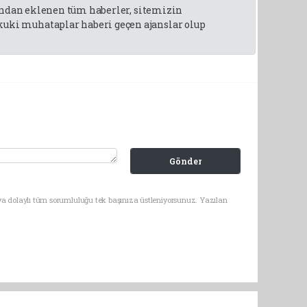
fından eklenen tüm haberler, sitemizin
uki muhataplar haberi geçen ajanslar olup
Gönder
ya dolaylı tüm sorumluluğu tek başınıza üstleniyorsunuz. Yazılan