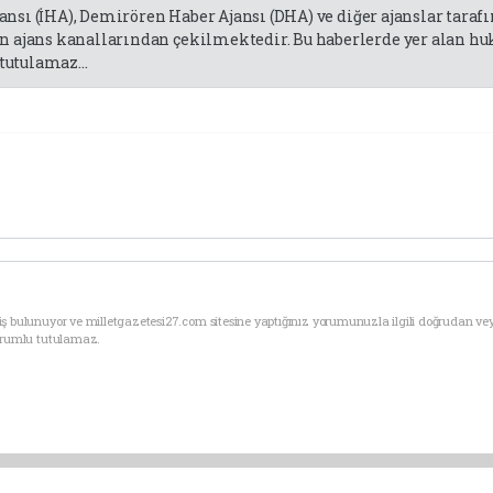
jansı (İHA), Demirören Haber Ajansı (DHA) ve diğer ajanslar tara
 ajans kanallarından çekilmektedir. Bu haberlerde yer alan huk
tutulamaz...
ş bulunuyor ve milletgazetesi27.com sitesine yaptığınız yorumunuzla ilgili doğrudan ve
sorumlu tutulamaz.