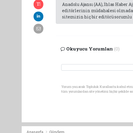
Anadolu Ajansı (AA), İhlas Haber A
editörlerinin müdahalesi olmadan
sitemizin hiç bir editörü sorumlu 
Okuyucu Yorumları
(0)
Yorum yazarak Topluluk Kuralları’nı kabul etmi
tüm yorumlardan site yönetimi hiçbir şekilde 
Anasayfa
Gündem