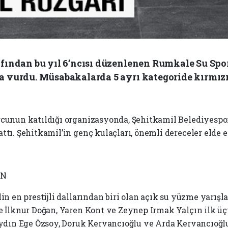
fından bu yıl 6’ncısı düzenlenen Rumkale Su Spor
 vurdu. Müsabakalarda 5 ayrı kategoride kırmızı 
rcunun katıldığı organizasyonda, Şehitkamil Belediyespo
ttı. Şehitkamil’in genç kulaçları, önemli dereceler elde e
İN
in en prestijli dallarından biri olan açık su yüzme yarış
e İlknur Doğan, Yaren Kont ve Zeynep Irmak Yalçın ilk üç
Aydın Ege Özsoy, Doruk Kervancıoğlu ve Arda Kervancıoğlu