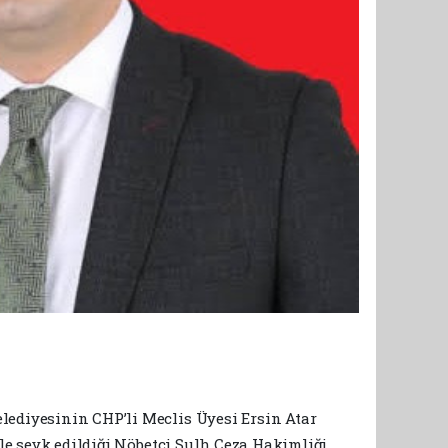
lediyesinin CHP’li Meclis Üyesi Ersin Atar
yle sevk edildiği Nöbetçi Sulh Ceza Hakimliği