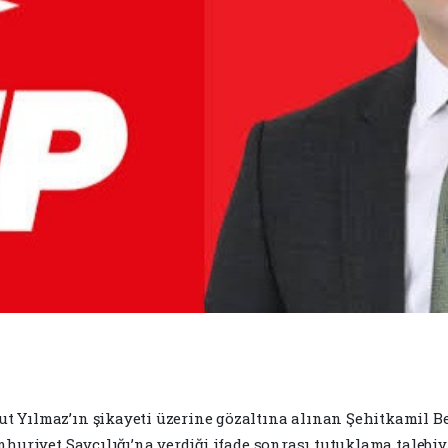
 Yılmaz’ın şikayeti üzerine gözaltına alınan Şehitkamil Be
mhuriyet Savcılığı’na verdiği ifade sonrası tutuklama talebi