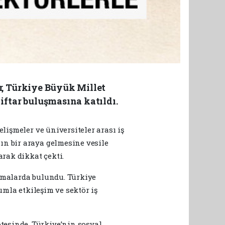
r, Türkiye Büyük Millet
ftar buluşmasına katıldı.
lişmeler ve üniversiteler arası iş
n bir araya gelmesine vesile
arak dikkat çekti.
amalarda bulundu. Türkiye
umla etkileşim ve sektör iş
esinde, Türkiye’nin sosyal,