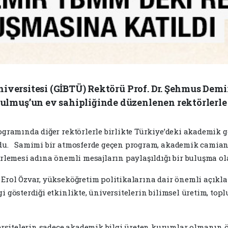
niversitesi (GİBTÜ) Rektörü Prof. Dr. Şehmus Demi
muş’un ev sahipliğinde düzenlenen rektörlerle i
ogramında diğer rektörlerle birlikte Türkiye’deki akademik ge
ndu. Samimi bir atmosferde geçen program, akademik camianı
erlemesi adına önemli mesajların paylaşıldığı bir buluşma ol
 Erol Özvar, yükseköğretim politikalarına dair önemli açıkl
 gösterdiği etkinlikte, üniversitelerin bilimsel üretim, topl
sitelerin sadece akademik bilgi üreten kurumlar olmanın öt