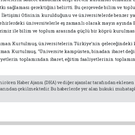
ı sağlaması gerektiğini belirtti. Bu çerçevede bilim ve topl
İletişimi Ofisinin kurulduğunu ve üniversitelerde benzer y
şehirlerdeki üniversitelerle eş zamanlı olarak mayıs ayında 
slerimiz ile bilim ve toplum arasında güçlü bir köprü kurulmas
n Kurtulmuş, üniversitelerin Türkiye’nin geleceğindeki kr
man Kurtulmuş, "Üniversite kampüsten, binadan ibaret değild
tlerin toplamından ibaret, eğitim faaliyetlerinin toplamın
emirören Haber Ajansı (DHA) ve diğer ajanslar tarafından eklene
rından çekilmektedir. Bu haberlerde yer alan hukuki muhatapla