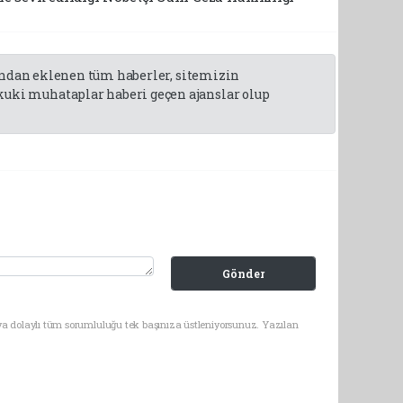
fından eklenen tüm haberler, sitemizin
uki muhataplar haberi geçen ajanslar olup
Gönder
ya dolaylı tüm sorumluluğu tek başınıza üstleniyorsunuz. Yazılan