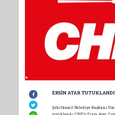
ERSİN ATAR TUTUKLANDI
Şehitkamil Belediye Başkanı Umut
tutuklandı. CHP’li Ersin Atar, Cu