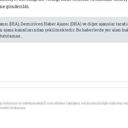
ne gönderildi.
jansı (İHA), Demirören Haber Ajansı (DHA) ve diğer ajanslar tara
 ajans kanallarından çekilmektedir. Bu haberlerde yer alan huk
tutulamaz...
ş bulunuyor ve milletgazetesi27.com sitesine yaptığınız yorumunuzla ilgili doğrudan ve
sorumlu tutulamaz.