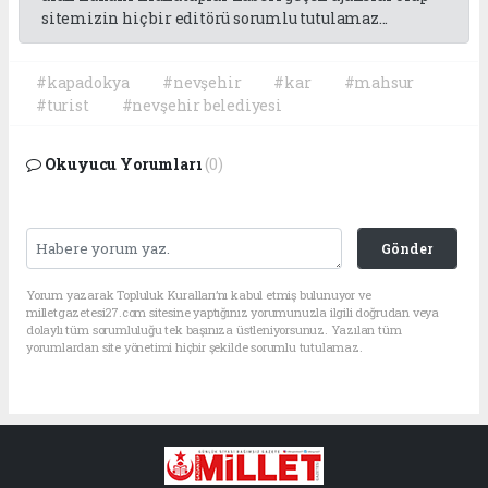
sitemizin hiç bir editörü sorumlu tutulamaz...
#kapadokya
#nevşehir
#kar
#mahsur
#turist
#nevşehir belediyesi
Okuyucu Yorumları
(0)
Gönder
Yorum yazarak Topluluk Kuralları’nı kabul etmiş bulunuyor ve
milletgazetesi27.com sitesine yaptığınız yorumunuzla ilgili doğrudan veya
dolaylı tüm sorumluluğu tek başınıza üstleniyorsunuz. Yazılan tüm
yorumlardan site yönetimi hiçbir şekilde sorumlu tutulamaz.