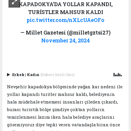
KAPADOKYA'DA YOLLAR KAPANDI,
TURİSTLER MAHSUR KALDI
pic.twitter.com/nXLcUAeOFo
— Millet Gazetesi (@milletgztsi27)
November 24, 2024
Erkek
|
Kadın
(Haberi Sesli Oku)
Nevşehir kapadokya bölgesinde yağan kar nedeni ile
yollar kapandı turitler mahsur kaldı, belediyenin
hala müdehale etmemesi insanları çileden çıkardı,
burası turistik bölge şimdiye çoktan yolların
temizlenmesi lazım iken hala belediye araçlarını
göremiyoruz diye tepki veren vatandaşla biran önce