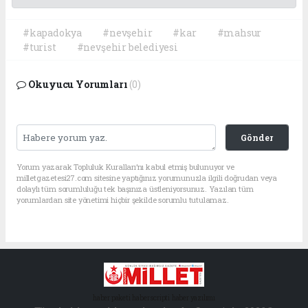
#kapadokya
#nevşehir
#kar
#mahsur
#turist
#nevşehir belediyesi
Okuyucu Yorumları
(0)
Gönder
Yorum yazarak Topluluk Kuralları’nı kabul etmiş bulunuyor ve
milletgazetesi27.com sitesine yaptığınız yorumunuzla ilgili doğrudan veya
dolaylı tüm sorumluluğu tek başınıza üstleniyorsunuz. Yazılan tüm
yorumlardan site yönetimi hiçbir şekilde sorumlu tutulamaz.
haber paketi
haber scripti
haber yazılımı