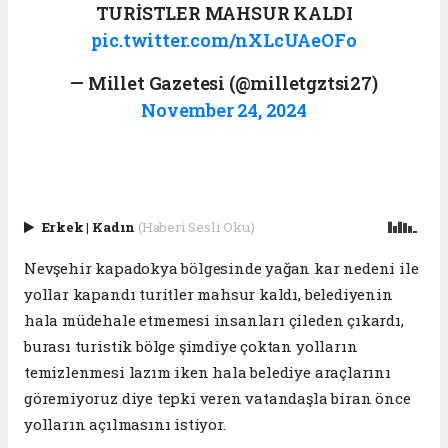
TURİSTLER MAHSUR KALDI
pic.twitter.com/nXLcUAeOFo
— Millet Gazetesi (@milletgztsi27)
November 24, 2024
Erkek
|
Kadın
(Haberi Sesli Oku)
Nevşehir kapadokya bölgesinde yağan kar nedeni ile
yollar kapandı turitler mahsur kaldı, belediyenin
hala müdehale etmemesi insanları çileden çıkardı,
burası turistik bölge şimdiye çoktan yolların
temizlenmesi lazım iken hala belediye araçlarını
göremiyoruz diye tepki veren vatandaşla biran önce
yolların açılmasını istiyor.