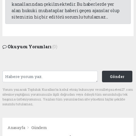
kanallarından çekilmektedir. Bu haberlerde yer
alan hukuki muhataplar haberi geçen ajanslar olup
sitemizin hiç bir editörü sorumlu tutulamaz...
Okuyucu Yorumları
(0)
Gönder
Yorum yazarak Topluluk Kuralları’nı kabul etmiş bulunuyor ve milletgazetesi27.com
sitesine yaptığınız yorumunuzla ilgili doğrudan veya dolaylı tüm sorumluluğu tek
başınıza üstleniyorsunuz. Yazılan tüm yorumlardan site yönetimi hiçbir şekilde
sorumlu tutulamaz.
Anasayfa
Gündem