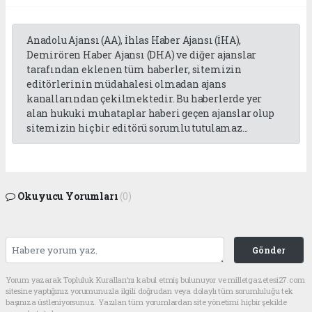
Anadolu Ajansı (AA), İhlas Haber Ajansı (İHA),
Demirören Haber Ajansı (DHA) ve diğer ajanslar
tarafından eklenen tüm haberler, sitemizin
editörlerinin müdahalesi olmadan ajans
kanallarından çekilmektedir. Bu haberlerde yer
alan hukuki muhataplar haberi geçen ajanslar olup
sitemizin hiç bir editörü sorumlu tutulamaz...
Okuyucu Yorumları
(0)
Gönder
Yorum yazarak Topluluk Kuralları’nı kabul etmiş bulunuyor ve milletgazetesi27.com
sitesine yaptığınız yorumunuzla ilgili doğrudan veya dolaylı tüm sorumluluğu tek
başınıza üstleniyorsunuz. Yazılan tüm yorumlardan site yönetimi hiçbir şekilde