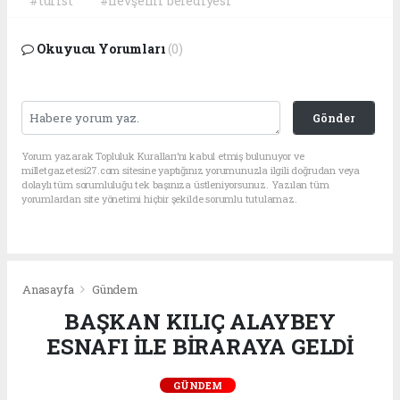
#turist
#nevşehir belediyesi
Okuyucu Yorumları
(0)
Gönder
Yorum yazarak Topluluk Kuralları’nı kabul etmiş bulunuyor ve
milletgazetesi27.com sitesine yaptığınız yorumunuzla ilgili doğrudan veya
dolaylı tüm sorumluluğu tek başınıza üstleniyorsunuz. Yazılan tüm
yorumlardan site yönetimi hiçbir şekilde sorumlu tutulamaz.
Anasayfa
Gündem
BAŞKAN KILIÇ ALAYBEY
ESNAFI İLE BİRARAYA GELDİ
GÜNDEM