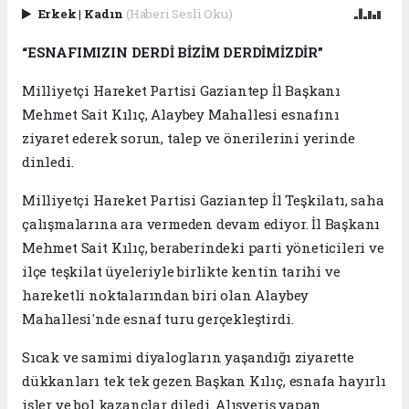
Erkek
|
Kadın
(Haberi Sesli Oku)
“ESNAFIMIZIN DERDİ BİZİM DERDİMİZDİR”
Milliyetçi Hareket Partisi Gaziantep İl Başkanı
Mehmet Sait Kılıç, Alaybey Mahallesi esnafını
ziyaret ederek sorun, talep ve önerilerini yerinde
dinledi.
Milliyetçi Hareket Partisi Gaziantep İl Teşkilatı, saha
çalışmalarına ara vermeden devam ediyor. İl Başkanı
Mehmet Sait Kılıç, beraberindeki parti yöneticileri ve
ilçe teşkilat üyeleriyle birlikte kentin tarihi ve
hareketli noktalarından biri olan Alaybey
Mahallesi'nde esnaf turu gerçekleştirdi.
Sıcak ve samimi diyalogların yaşandığı ziyarette
dükkanları tek tek gezen Başkan Kılıç, esnafa hayırlı
işler ve bol kazançlar diledi. Alışveriş yapan