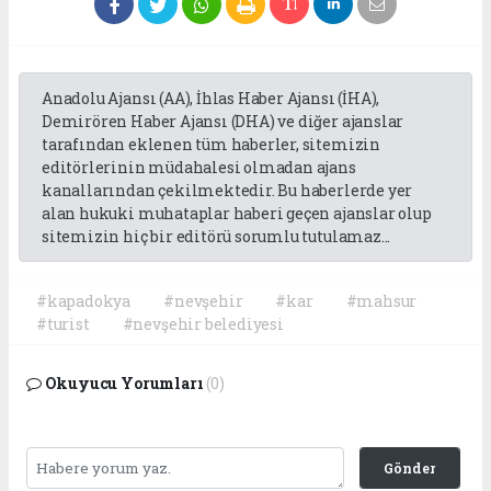
Anadolu Ajansı (AA), İhlas Haber Ajansı (İHA),
Demirören Haber Ajansı (DHA) ve diğer ajanslar
tarafından eklenen tüm haberler, sitemizin
editörlerinin müdahalesi olmadan ajans
kanallarından çekilmektedir. Bu haberlerde yer
alan hukuki muhataplar haberi geçen ajanslar olup
sitemizin hiç bir editörü sorumlu tutulamaz...
#kapadokya
#nevşehir
#kar
#mahsur
#turist
#nevşehir belediyesi
Okuyucu Yorumları
(0)
Gönder