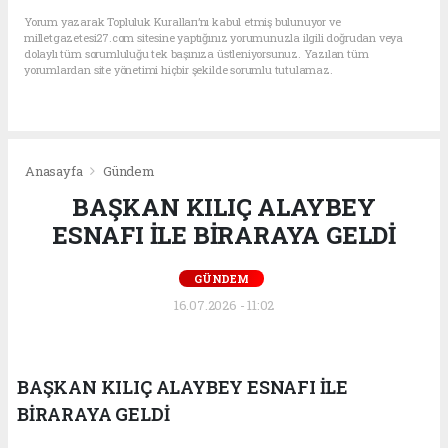
Yorum yazarak Topluluk Kuralları’nı kabul etmiş bulunuyor ve
milletgazetesi27.com sitesine yaptığınız yorumunuzla ilgili doğrudan veya
dolaylı tüm sorumluluğu tek başınıza üstleniyorsunuz. Yazılan tüm
yorumlardan site yönetimi hiçbir şekilde sorumlu tutulamaz.
Anasayfa
Gündem
BAŞKAN KILIÇ ALAYBEY
ESNAFI İLE BİRARAYA GELDİ
GÜNDEM
16.07.2026 - 11:02
BAŞKAN KILIÇ ALAYBEY ESNAFI İLE
BİRARAYA GELDİ