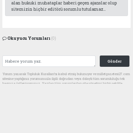
alan hukuki muhataplar haberi geçen ajanslar olup
sitemizin hiç bir editörü sorumlu tutulamaz...
Okuyucu Yorumları
(0)
Gönder
Yorum yazarak Topluluk Kuralları’nı kabul etmiş bulunuyor ve milletgazetesi27.com
sitesine yaptığınız yorumunuzla ilgili doğrudan veya dolaylı tüm sorumluluğu tek
başınıza üstleniyorsunuz. Yazılan tüm yorumlardan site yönetimi hiçbir şekilde
sorumlu tutulamaz.
haber paketi
haber scripti
haber yazılımı
Tüm hakları saklı tutulmaktadır.Copyright 2026©