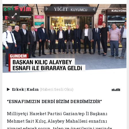
Erkek
|
Kadın
(Haberi Sesli Oku)
“ESNAFIMIZIN DERDİ BİZİM DERDİMİZDİR”
Milliyetçi Hareket Partisi Gaziantep İl Başkanı
Mehmet Sait Kılıç, Alaybey Mahallesi esnafını
ziyaret ederek sorun, talep ve önerilerini yerinde