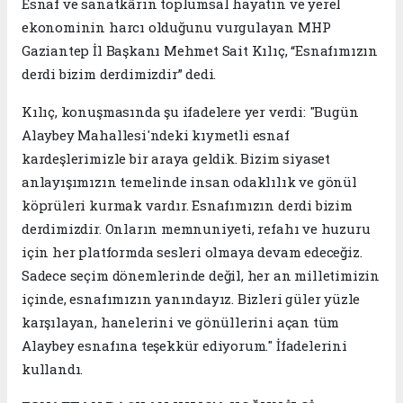
Esnaf ve sanatkârın toplumsal hayatın ve yerel
ekonominin harcı olduğunu vurgulayan MHP
Gaziantep İl Başkanı Mehmet Sait Kılıç, “Esnafımızın
derdi bizim derdimizdir” dedi.
Kılıç, konuşmasında şu ifadelere yer verdi: "Bugün
Alaybey Mahallesi'ndeki kıymetli esnaf
kardeşlerimizle bir araya geldik. Bizim siyaset
anlayışımızın temelinde insan odaklılık ve gönül
köprüleri kurmak vardır. Esnafımızın derdi bizim
derdimizdir. Onların memnuniyeti, refahı ve huzuru
için her platformda sesleri olmaya devam edeceğiz.
Sadece seçim dönemlerinde değil, her an milletimizin
içinde, esnafımızın yanındayız. Bizleri güler yüzle
karşılayan, hanelerini ve gönüllerini açan tüm
Alaybey esnafına teşekkür ediyorum." İfadelerini
kullandı.