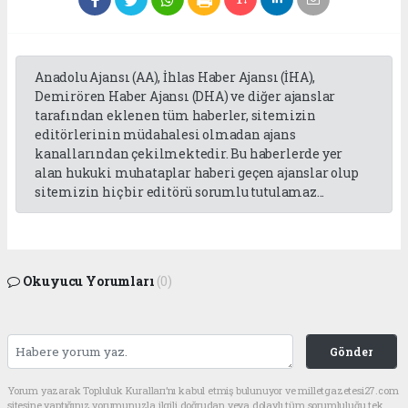
Anadolu Ajansı (AA), İhlas Haber Ajansı (İHA),
Demirören Haber Ajansı (DHA) ve diğer ajanslar
tarafından eklenen tüm haberler, sitemizin
editörlerinin müdahalesi olmadan ajans
kanallarından çekilmektedir. Bu haberlerde yer
alan hukuki muhataplar haberi geçen ajanslar olup
sitemizin hiç bir editörü sorumlu tutulamaz...
Okuyucu Yorumları
(0)
Gönder
Yorum yazarak Topluluk Kuralları’nı kabul etmiş bulunuyor ve milletgazetesi27.com
sitesine yaptığınız yorumunuzla ilgili doğrudan veya dolaylı tüm sorumluluğu tek