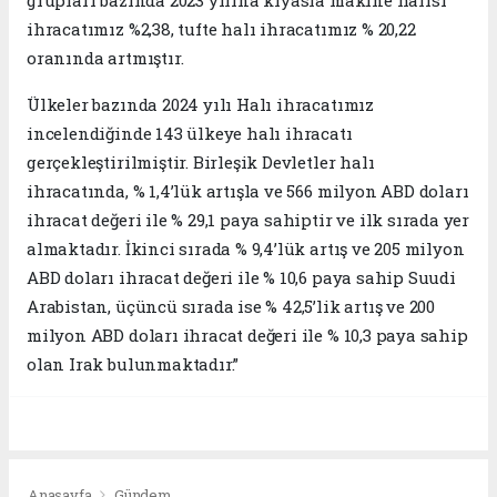
grupları bazında 2023 yılına kıyasla makine halısı
ihracatımız %2,38, tufte halı ihracatımız % 20,22
oranında artmıştır.
Ülkeler bazında 2024 yılı Halı ihracatımız
incelendiğinde 143 ülkeye halı ihracatı
gerçekleştirilmiştir. Birleşik Devletler halı
ihracatında, % 1,4’lük artışla ve 566 milyon ABD doları
ihracat değeri ile % 29,1 paya sahiptir ve ilk sırada yer
almaktadır. İkinci sırada % 9,4’lük artış ve 205 milyon
ABD doları ihracat değeri ile % 10,6 paya sahip Suudi
Arabistan, üçüncü sırada ise % 42,5’lik artış ve 200
milyon ABD doları ihracat değeri ile % 10,3 paya sahip
olan Irak bulunmaktadır.”
Anasayfa
Gündem