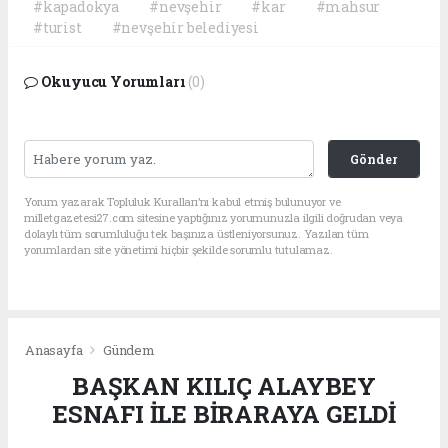
#kapadokya
#nevşehir
#kar
#mahsur
#turist
#nevşehir belediyesi
Okuyucu Yorumları
(0)
Gönder
Yorum yazarak Topluluk Kuralları’nı kabul etmiş bulunuyor ve
milletgazetesi27.com sitesine yaptığınız yorumunuzla ilgili doğrudan veya
dolaylı tüm sorumluluğu tek başınıza üstleniyorsunuz. Yazılan tüm
yorumlardan site yönetimi hiçbir şekilde sorumlu tutulamaz.
Anasayfa
Gündem
BAŞKAN KILIÇ ALAYBEY
ESNAFI İLE BİRARAYA GELDİ