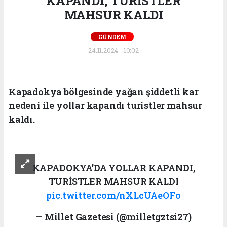
KAPANDI, TURİSTLER
MAHSUR KALDI
GÜNDEM
24.11.2024 - 10:02
Kapadokya bölgesinde yağan şiddetli kar
nedeni ile yollar kapandı turistler mahsur
kaldı.
KAPADOKYA'DA YOLLAR KAPANDI,
TURİSTLER MAHSUR KALDI
pic.twitter.com/nXLcUAeOFo
— Millet Gazetesi (@milletgztsi27)