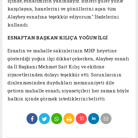
içinde, esnafımızın yanındayız. Bizleri güler yüzle
karşılayan, hanelerini ve gönüllerini açan tüm
Alaybey esnafına teşekkür ediyorum." İfadelerini
kullandı.
ESNAFTAN BAŞKAN KILIÇ’A YOĞUN İLGİ
Esnafın ve mahalle sakinlerinin MHP heyetine
gösterdiği yoğun ilgi dikkat çekerken, Alaybey esnafı
da İl Başkanı Mehmet Sait Kılıç ve ekibine
ziyaretlerinden dolayı teşekkür etti. Sorunlarının
dinlenmesinden duydukları memnuniyeti dile
getiren mahalle esnafı, siyasetçileri her zaman böyle
halkın içinde görmek istediklerini belirtti.