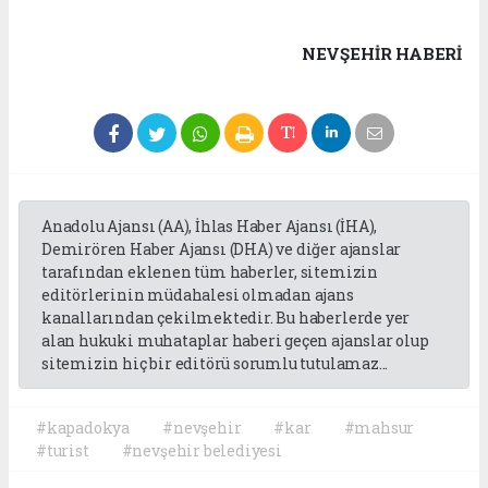
NEVŞEHIR HABERİ
Anadolu Ajansı (AA), İhlas Haber Ajansı (İHA),
Demirören Haber Ajansı (DHA) ve diğer ajanslar
tarafından eklenen tüm haberler, sitemizin
editörlerinin müdahalesi olmadan ajans
kanallarından çekilmektedir. Bu haberlerde yer
alan hukuki muhataplar haberi geçen ajanslar olup
sitemizin hiç bir editörü sorumlu tutulamaz...
#kapadokya
#nevşehir
#kar
#mahsur
#turist
#nevşehir belediyesi