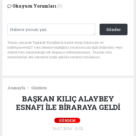
Okuyucu Yorumları
(0)
Gönder
Yorum yazarak Topluluk Kuralları’nı kabul etmiş bulunuyor ve
milletgazetesi27.com sitesine yaptığınız yorumunuzla ilgili doğrudan veya
dolaylı tüm sorumluluğu tek başınıza üstleniyorsunuz. Yazılan tüm
yorumlardan site yönetimi hiçbir şekilde sorumlu tutulamaz.
Anasayfa
Gündem
BAŞKAN KILIÇ ALAYBEY
ESNAFI İLE BİRARAYA GELDİ
GÜNDEM
16.07.2026 - 11:02