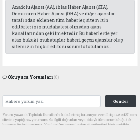
Anadolu Ajansı (AA), İhlas Haber Ajansı (İHA),
Demirören Haber Ajansı (DHA) ve diğer ajanslar
tarafından eklenen tüm haberler, sitemizin
editörlerinin müdahalesi olmadan ajans
kanallarından çekilmektedir. Bu haberlerde yer
alan hukuki muhataplar haberi geçen ajanslar olup
sitemizin hiç bir editörü sorumlu tutulamaz...
Okuyucu Yorumları
(0)
Gönder
Yorum yazarak Topluluk Kuralları’nı kabul etmiş bulunuyor ve milletgazetesi27.com
sitesine yaptığınız yorumunuzla ilgili doğrudan veya dolaylı tüm sorumluluğu tek
başınıza üstleniyorsunuz. Yazılan tüm yorumlardan site yönetimi hiçbir şekilde
sorumlu tutulamaz.