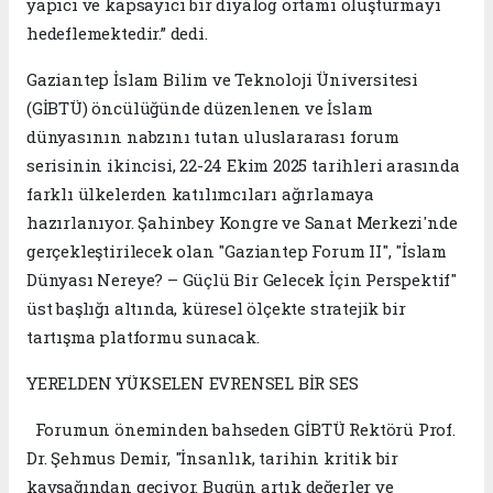
yapıcı ve kapsayıcı bir diyalog ortamı oluşturmayı
hedeflemektedir.” dedi.
Gaziantep İslam Bilim ve Teknoloji Üniversitesi
(GİBTÜ) öncülüğünde düzenlenen ve İslam
dünyasının nabzını tutan uluslararası forum
serisinin ikincisi, 22-24 Ekim 2025 tarihleri arasında
farklı ülkelerden katılımcıları ağırlamaya
hazırlanıyor. Şahinbey Kongre ve Sanat Merkezi'nde
gerçekleştirilecek olan "Gaziantep Forum II", "İslam
Dünyası Nereye? – Güçlü Bir Gelecek İçin Perspektif"
üst başlığı altında, küresel ölçekte stratejik bir
tartışma platformu sunacak.
YERELDEN YÜKSELEN EVRENSEL BİR SES
Forumun öneminden bahseden GİBTÜ Rektörü Prof.
Dr. Şehmus Demir, "İnsanlık, tarihin kritik bir
kavşağından geçiyor. Bugün artık değerler ve