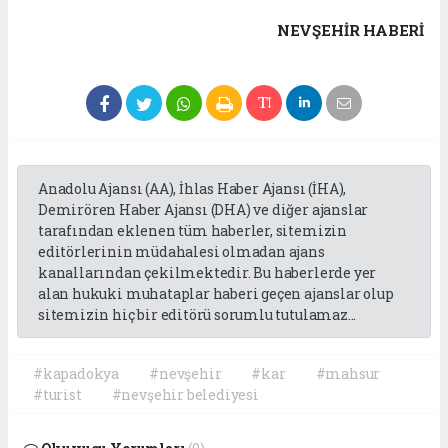
NEVŞEHIR HABERİ
Anadolu Ajansı (AA), İhlas Haber Ajansı (İHA),
Demirören Haber Ajansı (DHA) ve diğer ajanslar
tarafından eklenen tüm haberler, sitemizin
editörlerinin müdahalesi olmadan ajans
kanallarından çekilmektedir. Bu haberlerde yer
alan hukuki muhataplar haberi geçen ajanslar olup
sitemizin hiç bir editörü sorumlu tutulamaz...
#kapadokya
#nevşehir
#kar
#mahsur
#turist
#nevşehir belediyesi