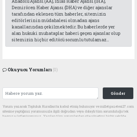
Anadolu Ajansı (AA), İhlas Haber Ajansı (İHA),
Demirören Haber Ajansı (DHA) ve diğer ajanslar
tarafından eklenen tüm haberler, sitemizin
editörlerinin müdahalesi olmadan ajans
kanallarından çekilmektedir. Bu haberlerde yer
alan hukuki muhataplar haberi geçen ajanslar olup
sitemizin hiç bir editörü sorumlu tutulamaz...
Okuyucu Yorumları
(0)
Gönder
Yorum yazarak Topluluk Kuralları’nı kabul etmiş bulunuyor ve milletgazetesi27.com
sitesine yaptığınız yorumunuzla ilgili doğrudan veya dolaylı tüm sorumluluğu tek
başınıza üstleniyorsunuz. Yazılan tüm yorumlardan site yönetimi hiçbir şekilde
sorumlu tutulamaz.