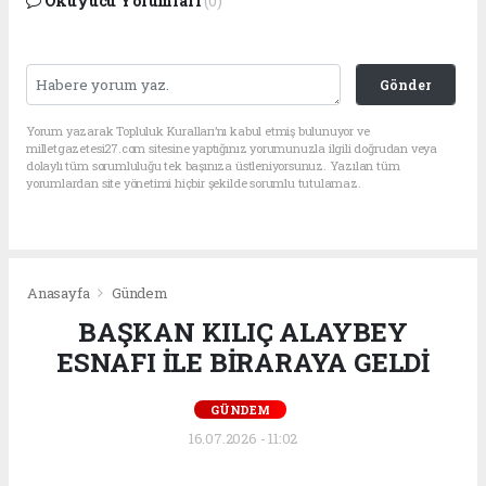
Okuyucu Yorumları
(0)
Gönder
Yorum yazarak Topluluk Kuralları’nı kabul etmiş bulunuyor ve
milletgazetesi27.com sitesine yaptığınız yorumunuzla ilgili doğrudan veya
dolaylı tüm sorumluluğu tek başınıza üstleniyorsunuz. Yazılan tüm
yorumlardan site yönetimi hiçbir şekilde sorumlu tutulamaz.
Anasayfa
Gündem
BAŞKAN KILIÇ ALAYBEY
ESNAFI İLE BİRARAYA GELDİ
GÜNDEM
16.07.2026 - 11:02