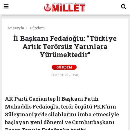
Anasayfa
Gündem
İl Başkanı Fedaioğlu: “Türkiye
Artık Terörsüz Yarınlara
Yürümektedir”
GÜNDEM
13.07.2025 - 11:40
AK Parti Gaziantep İl Başkanı Fatih
Muhaddis Fedaioğlu, terör örgütü PKK’nın
Süleymaniye’de silahlarını imha etmesiyle
başlayan yeni dönemi ve Cumhurbaşkanı
Recep Tayyip Erdoğan’ın tarihi