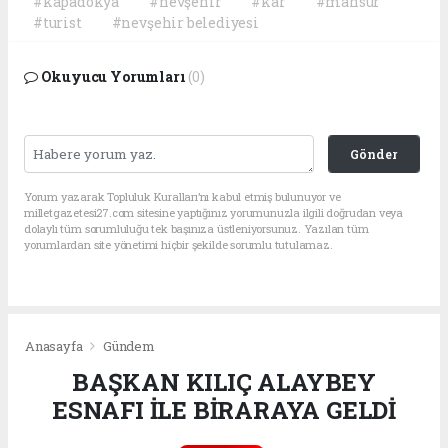
#kapadokya
#nevşehir
#kar
#mahsur
#turist
#nevşehir belediyesi
Okuyucu Yorumları
(0)
Gönder
Yorum yazarak Topluluk Kuralları’nı kabul etmiş bulunuyor ve
milletgazetesi27.com sitesine yaptığınız yorumunuzla ilgili doğrudan veya
dolaylı tüm sorumluluğu tek başınıza üstleniyorsunuz. Yazılan tüm
yorumlardan site yönetimi hiçbir şekilde sorumlu tutulamaz.
Anasayfa
Gündem
BAŞKAN KILIÇ ALAYBEY
ESNAFI İLE BİRARAYA GELDİ