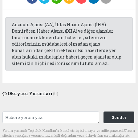
Anadolu Ajansı (AA), İhlas Haber Ajansı (İHA),
Demirören Haber Ajansı (DHA) ve diğer ajanslar
tarafından eklenen tüm haberler, sitemizin
editörlerinin müdahalesi olmadan ajans
kanallarından çekilmektedir. Bu haberlerde yer
alan hukuki muhataplar haberi geçen ajanslar olup
sitemizin hiç bir editörü sorumlu tutulamaz...
Okuyucu Yorumları
(0)
Gönder
Yorum yazarak Topluluk Kuralları’nı kabul etmiş bulunuyor ve milletgazetesi27.com
sitesine yaptığınız yorumunuzla ilgili doğrudan veya dolaylı tüm sorumluluğu tek