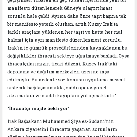
geçişinden itibaren en geç 72 saat içerisinde yeni bir
manifesto düzenlenerek Güney’e ulaştırılması
zorunlu hale geldi. Ayrıca daha önce taşıt başına tek
bir manifesto yeterli olurken, artık Kuzey Irak’ta
farklı araçlara yüklenen her taşıt ve hatta her mal
kalemi için ayrı manifesto düzenlenmesi zorunlu.
Irak’ın iç gümrük prosedürlerinden kaynaklanan bu
değişiklikler ihracatı sekteye uğratmaya başladı. Oysa
ihracatçılarımızın ticari düzeni, Kuzey Irak’taki
depolama ve dağıtım merkezleri üzerine inşa
edilmiştir. Bu nedenle söz konusu uygulama mevcut
sistemle bağdaşmamakta; ciddi operasyonel
aksamalara ve maddi kayıplara yol açmaktadır.”
“İhracatçı müjde bekliyor”
Irak Başbakanı Muhammed Şiya es-Sudani’nin
Ankara ziyaretini ihracatta yaşanan sorunların