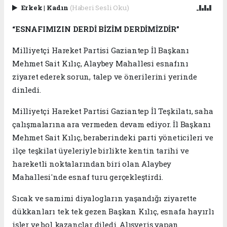
Erkek
|
Kadın
(Haberi Sesli Oku)
“ESNAFIMIZIN DERDİ BİZİM DERDİMİZDİR”
Milliyetçi Hareket Partisi Gaziantep İl Başkanı
Mehmet Sait Kılıç, Alaybey Mahallesi esnafını
ziyaret ederek sorun, talep ve önerilerini yerinde
dinledi.
Milliyetçi Hareket Partisi Gaziantep İl Teşkilatı, saha
çalışmalarına ara vermeden devam ediyor. İl Başkanı
Mehmet Sait Kılıç, beraberindeki parti yöneticileri ve
ilçe teşkilat üyeleriyle birlikte kentin tarihi ve
hareketli noktalarından biri olan Alaybey
Mahallesi'nde esnaf turu gerçekleştirdi.
Sıcak ve samimi diyalogların yaşandığı ziyarette
dükkanları tek tek gezen Başkan Kılıç, esnafa hayırlı
işler ve bol kazançlar diledi. Alışveriş yapan