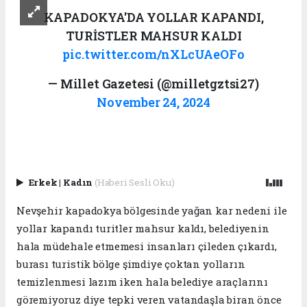
KAPADOKYA'DA YOLLAR KAPANDI,
TURİSTLER MAHSUR KALDI
pic.twitter.com/nXLcUAeOFo
— Millet Gazetesi (@milletgztsi27)
November 24, 2024
Erkek
|
Kadın
(Haberi Sesli Oku)
Nevşehir kapadokya bölgesinde yağan kar nedeni ile
yollar kapandı turitler mahsur kaldı, belediyenin
hala müdehale etmemesi insanları çileden çıkardı,
burası turistik bölge şimdiye çoktan yolların
temizlenmesi lazım iken hala belediye araçlarını
göremiyoruz diye tepki veren vatandaşla biran önce