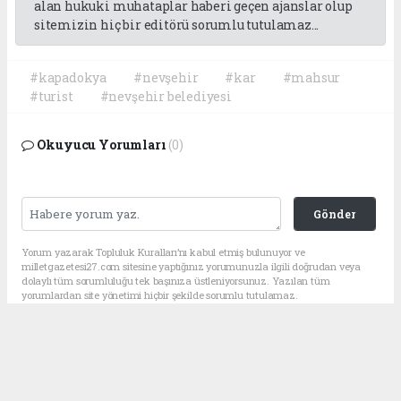
alan hukuki muhataplar haberi geçen ajanslar olup
sitemizin hiç bir editörü sorumlu tutulamaz...
#kapadokya
#nevşehir
#kar
#mahsur
#turist
#nevşehir belediyesi
Okuyucu Yorumları
(0)
Gönder
Yorum yazarak Topluluk Kuralları’nı kabul etmiş bulunuyor ve
milletgazetesi27.com sitesine yaptığınız yorumunuzla ilgili doğrudan veya
dolaylı tüm sorumluluğu tek başınıza üstleniyorsunuz. Yazılan tüm
yorumlardan site yönetimi hiçbir şekilde sorumlu tutulamaz.