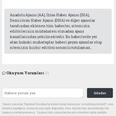
Anadolu Ajansı (AA), İhlas Haber Ajansı (İHA),
Demirören Haber Ajansı (DHA) ve diğer ajanslar
tarafından eklenen tüm haberler, sitemizin
editörlerinin müdahalesi olmadan ajans
kanallarından çekilmektedir. Bu haberlerde yer
alan hukuki muhataplar haberi geçen ajanslar olup
sitemizin hiç bir editörü sorumlu tutulamaz...
Okuyucu Yorumları
(0)
Gönder
Yorum yazarak Topluluk Kuralları’nı kabul etmiş bulunuyor ve milletgazetesi27.com
sitesine yaptığınız yorumunuzla ilgili doğrudan veya dolaylı tüm sorumluluğu tek
başınıza üstleniyorsunuz. Yazılan tüm yorumlardan site yönetimi hiçbir şekilde