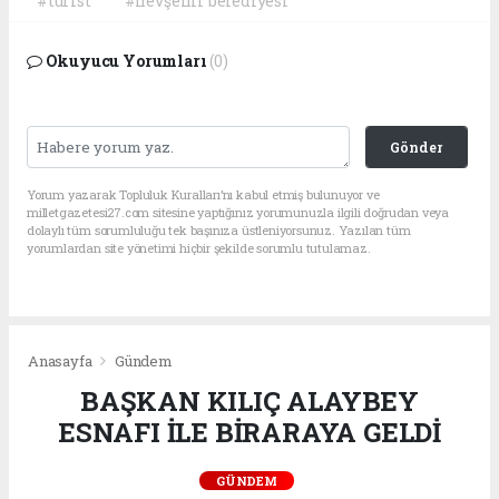
#turist
#nevşehir belediyesi
Okuyucu Yorumları
(0)
Gönder
Yorum yazarak Topluluk Kuralları’nı kabul etmiş bulunuyor ve
milletgazetesi27.com sitesine yaptığınız yorumunuzla ilgili doğrudan veya
dolaylı tüm sorumluluğu tek başınıza üstleniyorsunuz. Yazılan tüm
yorumlardan site yönetimi hiçbir şekilde sorumlu tutulamaz.
Anasayfa
Gündem
BAŞKAN KILIÇ ALAYBEY
ESNAFI İLE BİRARAYA GELDİ
GÜNDEM