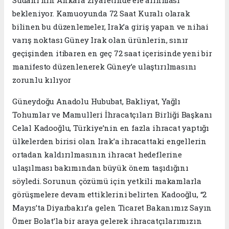
Sudani’nin Ankara ziyaretinde ele alınması
bekleniyor. Kamuoyunda 72 Saat Kuralı olarak
bilinen bu düzenlemeler, Irak’a giriş yapan ve nihai
varış noktası Güney Irak olan ürünlerin, sınır
geçişinden itibaren en geç 72 saat içerisinde yeni bir
manifesto düzenlenerek Güney’e ulaştırılmasını
zorunlu kılıyor
Güneydoğu Anadolu Hububat, Bakliyat, Yağlı
Tohumlar ve Mamulleri İhracatçıları Birliği Başkanı
Celal Kadooğlu, Türkiye’nin en fazla ihracat yaptığı
ülkelerden birisi olan Irak’a ihracattaki engellerin
ortadan kaldırılmasının ihracat hedeflerine
ulaşılması bakımından büyük önem taşıdığını
söyledi. Sorunun çözümü için yetkili makamlarla
görüşmelere devam ettiklerini belirten Kadooğlu, “2
Mayıs’ta Diyarbakır’a gelen Ticaret Bakanımız Sayın
Ömer Bolat’la bir araya gelerek ihracatçılarımızın