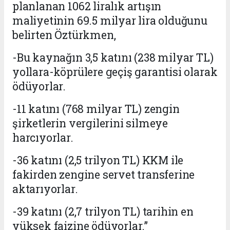
planlanan 1062 liralık artışın
maliyetinin 69.5 milyar lira olduğunu
belirten Öztürkmen,
-
Bu kayna
ğı
n
3,5 katını (238 milyar TL)
yollara-köprülere geçiş garantisi olarak
ödüyorlar.
-11 katını (768 milyar TL) zengin
şirketlerin vergilerini silmeye
harcıyorlar.
-36 katını (2,5 trilyon TL) KKM ile
fakirden zengine servet transferine
aktarıyorlar.
-39 katını (2,7 trilyon TL) tarihin en
yüksek faizine ödüyorlar.”