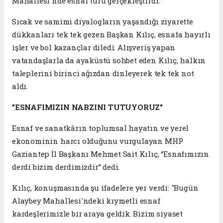
Mahallesi'nde esnaf turu gerçekleştirdi.
Sıcak ve samimi diyalogların yaşandığı ziyarette
dükkanları tek tek gezen Başkan Kılıç, esnafa hayırlı
işler ve bol kazançlar diledi. Alışveriş yapan
vatandaşlarla da ayaküstü sohbet eden Kılıç, halkın
taleplerini birinci ağızdan dinleyerek tek tek not
aldı.
"ESNAFIMIZIN NABZINI TUTUYORUZ"
Esnaf ve sanatkârın toplumsal hayatın ve yerel
ekonominin harcı olduğunu vurgulayan MHP
Gaziantep İl Başkanı Mehmet Sait Kılıç, “Esnafımızın
derdi bizim derdimizdir” dedi.
Kılıç, konuşmasında şu ifadelere yer verdi: "Bugün
Alaybey Mahallesi'ndeki kıymetli esnaf
kardeşlerimizle bir araya geldik. Bizim siyaset