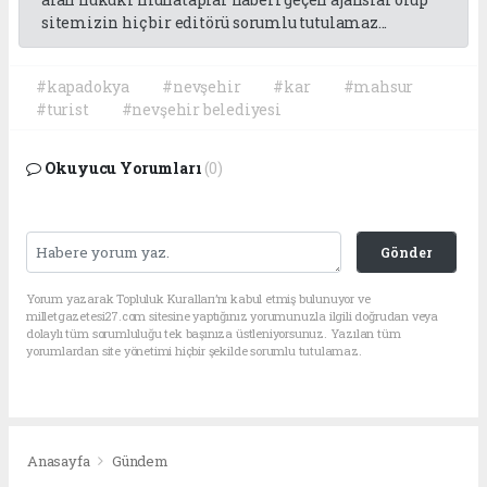
sitemizin hiç bir editörü sorumlu tutulamaz...
#kapadokya
#nevşehir
#kar
#mahsur
#turist
#nevşehir belediyesi
Okuyucu Yorumları
(0)
Gönder
Yorum yazarak Topluluk Kuralları’nı kabul etmiş bulunuyor ve
milletgazetesi27.com sitesine yaptığınız yorumunuzla ilgili doğrudan veya
dolaylı tüm sorumluluğu tek başınıza üstleniyorsunuz. Yazılan tüm
yorumlardan site yönetimi hiçbir şekilde sorumlu tutulamaz.
Anasayfa
Gündem