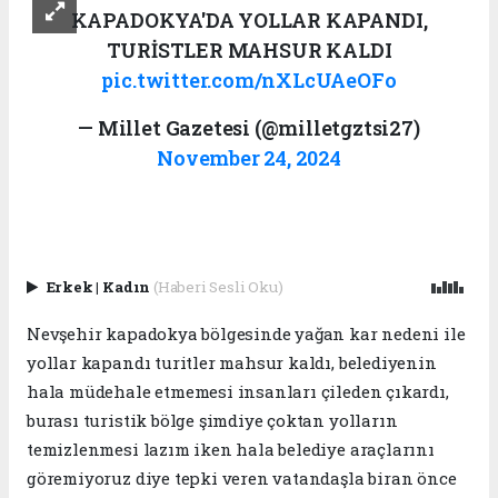
KAPADOKYA'DA YOLLAR KAPANDI,
TURİSTLER MAHSUR KALDI
pic.twitter.com/nXLcUAeOFo
— Millet Gazetesi (@milletgztsi27)
November 24, 2024
Erkek
|
Kadın
(Haberi Sesli Oku)
Nevşehir kapadokya bölgesinde yağan kar nedeni ile
yollar kapandı turitler mahsur kaldı, belediyenin
hala müdehale etmemesi insanları çileden çıkardı,
burası turistik bölge şimdiye çoktan yolların
temizlenmesi lazım iken hala belediye araçlarını
göremiyoruz diye tepki veren vatandaşla biran önce