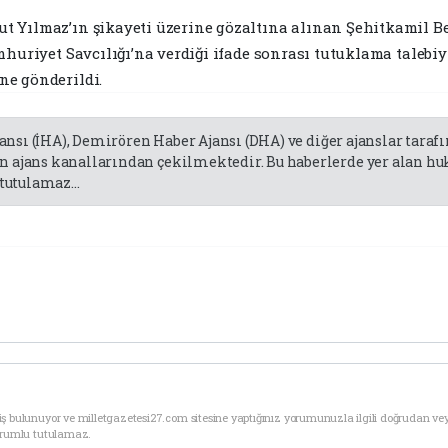
 Yılmaz’ın şikayeti üzerine gözaltına alınan Şehitkamil Be
mhuriyet Savcılığı’na verdiği ifade sonrası tutuklama talebi
ne gönderildi.
jansı (İHA), Demirören Haber Ajansı (DHA) ve diğer ajanslar tara
 ajans kanallarından çekilmektedir. Bu haberlerde yer alan huk
tutulamaz...
ş bulunuyor ve milletgazetesi27.com sitesine yaptığınız yorumunuzla ilgili doğrudan ve
sorumlu tutulamaz.