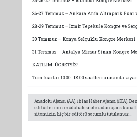
25-26-27 Temmuz – İstanbul Kongre Merkezi
26-27 Temmuz – Ankara Anfa Altınpark Fuar 
28-29 Temmuz – İzmir Tepekule Kongre ve Ser
30 Temmuz – Konya Selçuklu Kongre Merkezi
31 Temmuz – Antalya Mimar Sinan Kongre Me
KATILIM
Tüm fuarlar 10.00- 18.00 saatleri arasında ziya
Anadolu Ajansı (AA), İhlas Haber Ajansı (İHA), D
editörlerinin müdahalesi olmadan ajans kanalla
sitemizin hiç bir editörü sorumlu tutulamaz...