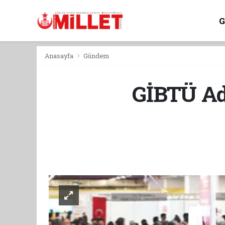
Anasayfa
Gündem
GİBTÜ Ada