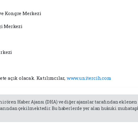
ve Kongre Merkezi
gi Merkezi
rkezi
 ÜCRETSİZ!
rete açık olacak. Katılımcılar,
www.unitercih.com
emirören Haber Ajansı (DHA) ve diğer ajanslar tarafından eklene
rından çekilmektedir. Bu haberlerde yer alan hukuki muhatapla