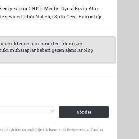
lediyesinin CHP’li Meclis Üyesi Ersin Atar
yle sevk edildiği Nöbetçi Sulh Ceza Hakimliği
fından eklenen tüm haberler, sitemizin
uki muhataplar haberi geçen ajanslar olup
Gönder
ya dolaylı tüm sorumluluğu tek başınıza üstleniyorsunuz. Yazılan