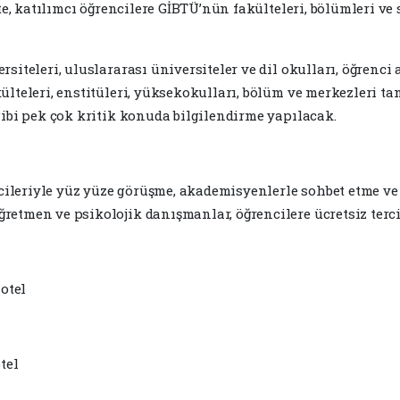
kte, katılımcı öğrencilere GİBTÜ’nün fakülteleri, bölümleri 
siteleri, uluslararası üniversiteler ve dil okulları, öğrenci 
teleri, enstitüleri, yüksekokulları, bölüm ve merkezleri tanı
gibi pek çok kritik konuda bilgilendirme yapılacak.
lcileriyle yüz yüze görüşme, akademisyenlerle sohbet etme ve
retmen ve psikolojik danışmanlar, öğrencilere ücretsiz ter
otel
tel