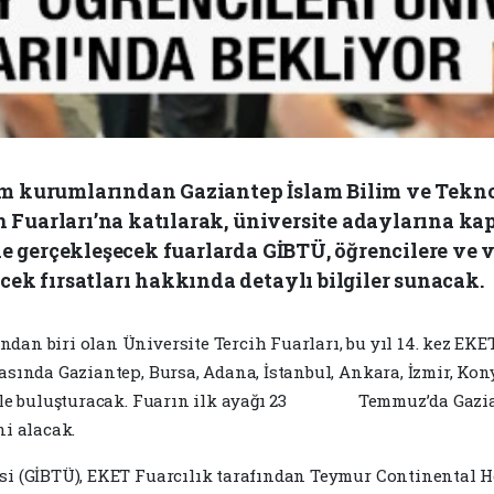
 kurumlarından Gaziantep İslam Bilim ve Teknolo
ih Fuarları’na katılarak, üniversite adaylarına ka
e gerçekleşecek fuarlarda GİBTÜ, öğrencilere ve ve
ek fırsatları hakkında detaylı bilgiler sunacak.
dan biri olan Üniversite Tercih Fuarları, bu yıl 14. kez EKE
rasında Gaziantep, Bursa, Adana, İstanbul, Ankara, İzmir, Ko
elerle buluşturacak. Fuarın ilk ayağı 23 Temmuz’da Gazia
ni alacak.
esi (GİBTÜ), EKET Fuarcılık tarafından Teymur Continental H