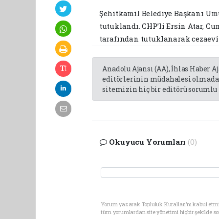
Şehitkamil Belediye Başkanı Umut
tutuklandı. CHP’li Ersin Atar, Cu
tarafından tutuklanarak cezaevi
Anadolu Ajansı (AA), İhlas Haber A
editörlerinin müdahalesi olmadan
sitemizin hiç bir editörü sorumlu 
Okuyucu Yorumları
(0)
Yorum yazarak Topluluk Kuralları’nı kabul etmi
tüm yorumlardan site yönetimi hiçbir şekilde 