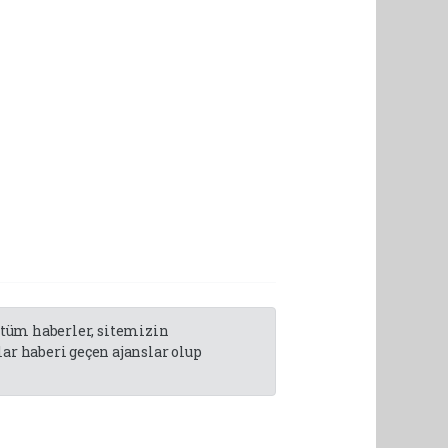
n tüm haberler, sitemizin
r haberi geçen ajanslar olup