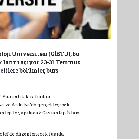
ji Üniversitesi (GİBTÜ), bu
pılarını açıyor. 23-31 Temmuz
lilere bölümler, burs
T Fuarcılık tarafından
nya ve Antalya’da gerçekleşecek
ntep’te yapılacak Gaziantep İslam
otel’de düzenlenecek fuarda