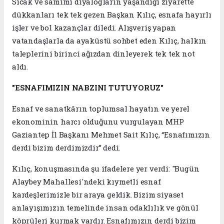
Sıcak ve samimi diyalogların yaşandığı ziyarette
dükkanları tek tek gezen Başkan Kılıç, esnafa hayırlı
işler ve bol kazançlar diledi. Alışveriş yapan
vatandaşlarla da ayaküstü sohbet eden Kılıç, halkın
taleplerini birinci ağızdan dinleyerek tek tek not
aldı.
"ESNAFIMIZIN NABZINI TUTUYORUZ"
Esnaf ve sanatkârın toplumsal hayatın ve yerel
ekonominin harcı olduğunu vurgulayan MHP
Gaziantep İl Başkanı Mehmet Sait Kılıç, “Esnafımızın
derdi bizim derdimizdir” dedi.
Kılıç, konuşmasında şu ifadelere yer verdi: "Bugün
Alaybey Mahallesi'ndeki kıymetli esnaf
kardeşlerimizle bir araya geldik. Bizim siyaset
anlayışımızın temelinde insan odaklılık ve gönül
köprüleri kurmak vardır. Esnafımızın derdi bizim