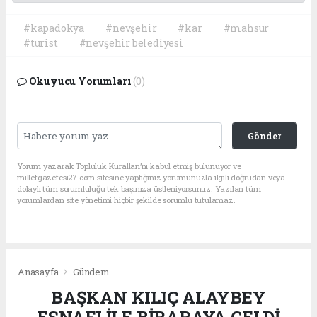
#kapadokya
#nevşehir
#kar
#mahsur
#turist
#nevşehir belediyesi
Okuyucu Yorumları
(0)
Gönder
Yorum yazarak Topluluk Kuralları’nı kabul etmiş bulunuyor ve
milletgazetesi27.com sitesine yaptığınız yorumunuzla ilgili doğrudan veya
dolaylı tüm sorumluluğu tek başınıza üstleniyorsunuz. Yazılan tüm
yorumlardan site yönetimi hiçbir şekilde sorumlu tutulamaz.
Anasayfa
Gündem
BAŞKAN KILIÇ ALAYBEY
ESNAFI İLE BİRARAYA GELDİ