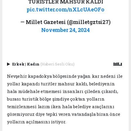
TURİSTLER MAHSUR KALDI
pic.twitter.com/nXLcUAeOFo
— Millet Gazetesi (@milletgztsi27)
November 24, 2024
Erkek
|
Kadın
(Haberi Sesli Oku)
Nevşehir kapadokya bölgesinde yağan kar nedeni ile
yollar kapandı turitler mahsur kaldı, belediyenin
hala müdehale etmemesi insanları çileden çıkardı,
burası turistik bölge şimdiye çoktan yolların
temizlenmesi lazım iken hala belediye araçlarını
göremiyoruz diye tepki veren vatandaşla biran önce
yolların açılmasını istiyor.