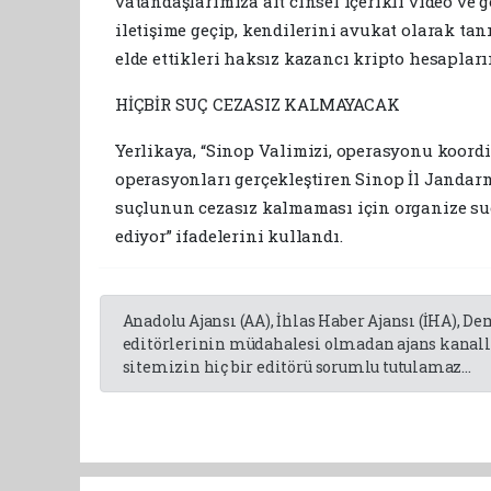
vatandaşlarımıza ait cinsel içerikli video ve
iletişime geçip, kendilerini avukat olarak ta
elde ettikleri haksız kazancı kripto hesapları
HİÇBİR SUÇ CEZASIZ KALMAYACAK
Yerlikaya, “Sinop Valimizi, operasyonu koor
operasyonları gerçekleştiren Sinop İl Janda
suçlunun cezasız kalmaması için organize su
ediyor” ifadelerini kullandı.
Anadolu Ajansı (AA), İhlas Haber Ajansı (İHA), D
editörlerinin müdahalesi olmadan ajans kanalla
sitemizin hiç bir editörü sorumlu tutulamaz...