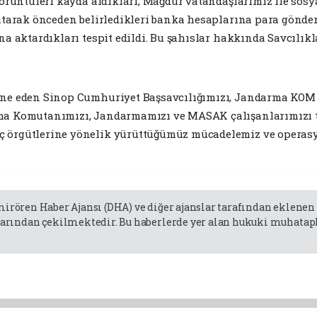
 görüntüleri kayda aldıkları, Mağdur vatandaşlarımız ile so
nıtarak önceden belirledikleri banka hesaplarına para gönder
na aktardıkları tespit edildi. Bu şahıslar hakkında Savcılıkl
dine eden Sinop Cumhuriyet Başsavcılığımızı, Jandarma KOM 
rma Komutanımızı, Jandarmamızı ve MASAK çalışanlarımızı te
ç örgütlerine yönelik yürüttüğümüz mücadelemiz ve operasy
emirören Haber Ajansı (DHA) ve diğer ajanslar tarafından eklene
rından çekilmektedir. Bu haberlerde yer alan hukuki muhatapla