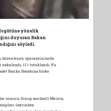
ç örgütüne yönelik
ığını duyuran Bakan
ndığını söyledi.
dan düzenlenen operasyonlarda
yakalandı, 11'i tutuklandı. 9’u
2 adet Banka Hesabına bloke
ar sonucu; Sinop merkezli Mersin,
esapları üzerinden