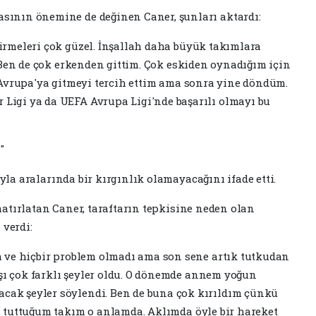
sının önemine de değinen Caner, şunları aktardı:
irmeleri çok güzel. İnşallah daha büyük takımlara
. Ben de çok erkenden gittim. Çok eskiden oynadığım için
e Avrupa'ya gitmeyi tercih ettim ama sonra yine döndüm.
Ligi ya da UEFA Avrupa Ligi'nde başarılı olmayı bu
"
ıyla aralarında bir kırgınlık olamayacağını ifade etti.
hatırlatan Caner, taraftarın tepkisine neden olan
 verdi:
m ve hiçbir problem olmadı ama son sene artık tutkudan
ı çok farklı şeyler oldu. O dönemde annem yoğun
ak şeyler söylendi. Ben de buna çok kırıldım çünkü
k, tuttuğum takım o anlamda. Aklımda öyle bir hareket