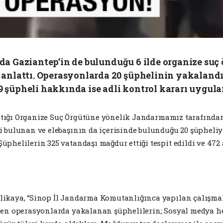
ında Gaziantep’in de bulunduğu 6 ilde organize su
anlattı. Operasyonlarda 20 şüphelinin yakaland
 9 şüpheli hakkında ise adli kontrol kararı uygula
 yaptığı Organize Suç Örgütüne yönelik Jandarmamız tarafın
 bulunan ve elebaşının da içerisinde bulunduğu 20 şüpheliyi 
phelilerin 325 vatandaşı mağdur ettiği tespit edildi ve 47
likaya, “Sinop İl Jandarma Komutanlığınca yapılan çalışmal
enen operasyonlarda yakalanan şüphelilerin; Sosyal medya h