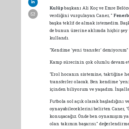
Kulüp
başkanı Ali Koç ve Emre Belö
verdiğini vurgulayan Caner, "
Fener
başka teklif de almak istemedim. Baş
de bunun üzerine aklımda hiçbir şey y
kullandı.
"Kendime 'yeni transfer' demiyorum"
Kamp sürecinin çok olumlu devam etti
"Erol hocanın sistemine, taktiğine h
transferler olacak. Ben kendime 'yen
içinden biliyorum ve yaşadım. İnşal
Futbola sol açık olarak başladığını v
oynayabileceklerini belirten Caner,
konuşacağız. Önde ben oynamışım ya 
olan takımın başarısı." değerlendirm