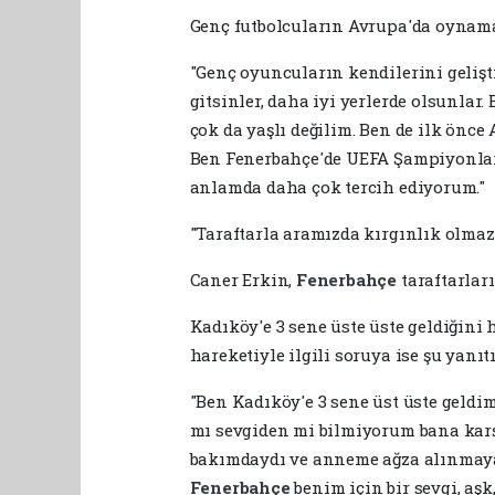
Genç futbolcuların Avrupa'da oynama
"Genç oyuncuların kendilerini gelişt
gitsinler, daha iyi yerlerde olsunlar
çok da yaşlı değilim. Ben de ilk önc
Ben Fenerbahçe'de UEFA Şampiyonlar 
anlamda daha çok tercih ediyorum."
"Taraftarla aramızda kırgınlık olmaz
Caner Erkin,
Fenerbahçe
taraftarlar
Kadıköy'e 3 sene üste üste geldiğini 
hareketiyle ilgili soruya ise şu yanıtı
"Ben Kadıköy'e 3 sene üst üste geldi
mı sevgiden mi bilmiyorum bana karş
bakımdaydı ve anneme ağza alınmayac
Fenerbahçe
benim için bir sevgi, aş