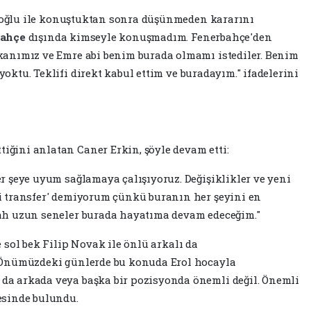
zoğlu ile konuştuktan sonra düşünmeden kararını
bahçe
dışında kimseyle konuşmadım. Fenerbahçe'den
kanımız ve Emre abi benim burada olmamı istediler. Benim
oktu. Teklifi direkt kabul ettim ve buradayım." ifadelerini
ğini anlatan Caner Erkin, şöyle devam etti:
er şeye uyum sağlamaya çalışıyoruz. Değişiklikler ve yeni
i transfer' demiyorum çünkü buranın her şeyini en
lah uzun seneler burada hayatıma devam edeceğim."
e sol bek Filip Novak ile önlü arkalı da
 "Önümüzdeki günlerde bu konuda Erol hocayla
da arkada veya başka bir pozisyonda önemli değil. Önemli
esinde bulundu.