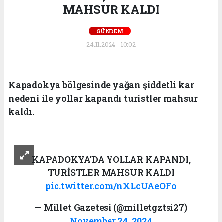
MAHSUR KALDI
GÜNDEM
24.11.2024 - 10:02
Kapadokya bölgesinde yağan şiddetli kar
nedeni ile yollar kapandı turistler mahsur
kaldı.
KAPADOKYA'DA YOLLAR KAPANDI,
TURİSTLER MAHSUR KALDI
pic.twitter.com/nXLcUAeOFo
— Millet Gazetesi (@milletgztsi27)
November 24, 2024