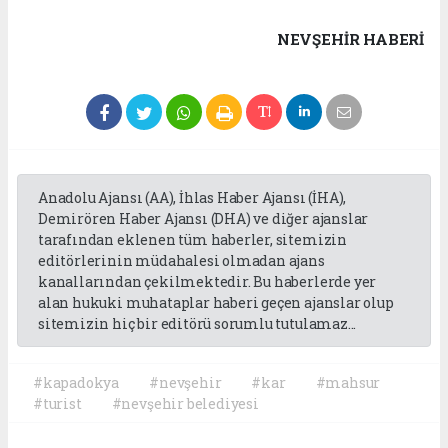
NEVŞEHIR HABERİ
Anadolu Ajansı (AA), İhlas Haber Ajansı (İHA),
Demirören Haber Ajansı (DHA) ve diğer ajanslar
tarafından eklenen tüm haberler, sitemizin
editörlerinin müdahalesi olmadan ajans
kanallarından çekilmektedir. Bu haberlerde yer
alan hukuki muhataplar haberi geçen ajanslar olup
sitemizin hiç bir editörü sorumlu tutulamaz...
#kapadokya
#nevşehir
#kar
#mahsur
#turist
#nevşehir belediyesi