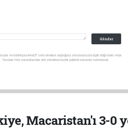
Gönder
nuyor ve milletgazetesi27.com sitesine yaptığınız yorumunuzla ilgili doğrudan veya
. Yazılan tüm yorumlardan site yönetimi hiçbir şekilde sorumlu tutulamaz.
iye, Macaristan'ı 3-0 