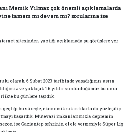
kanı Memik Yılmaz çok önemli açıklamalarda
vine tamam mı devam mı? sorularına ise
ernet sitesinden yaptığı açıklamada şu görüşlere yer
lu olarak, 6 Şubat 2023 tarihinde yaşadığımız asrın
eldiğimiz ve yaklaşık 1.5 yıldır sürdürdüğümüz bu onur
rlikte bu günlere taşıdık.
 geçtiği bu süreçte, ekonomik sıkıntılarla da yüzleşilip
atmayı başardık. Mütevazi imkanlarımızla depremin
 sezon ise Gaziantep şehrinin el ele vermesiyle Süper Lig
ekteyiz.