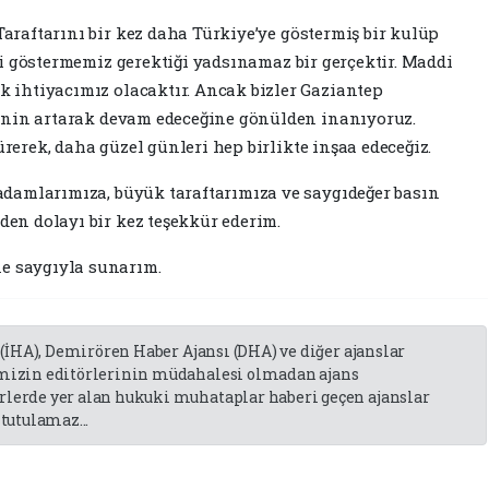
araftarını bir kez daha Türkiye’ye göstermiş bir kulüp
ği göstermemiz gerektiği yadsınamaz bir gerçektir. Maddi
 ihtiyacımız olacaktır. Ancak bizler Gaziantep
ğinin artarak devam edeceğine gönülden inanıyoruz.
erek, daha güzel günleri hep birlikte inşaa edeceğiz.
adamlarımıza, büyük taraftarımıza ve saygıdeğer basın
en dolayı bir kez teşekkür ederim.
e saygıyla sunarım.
 (İHA), Demirören Haber Ajansı (DHA) ve diğer ajanslar
emizin editörlerinin müdahalesi olmadan ajans
lerde yer alan hukuki muhataplar haberi geçen ajanslar
tutulamaz...