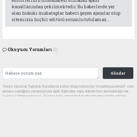
editörlerinin müdahalesi olmadan ajans
kanallarından çekilmektedir. Bu haberlerde yer
alan hukuki muhataplar haberi geçen ajanslar olup
sitemizin hiç bir editörü sorumlu tutulamaz...
Okuyucu Yorumları
(0)
Gönder
Yorum yazarak Topluluk Kuralları’nı kabul etmiş bulunuyor ve milletgazetesi27.com
sitesine yaptığınız yorumunuzla ilgili doğrudan veya dolaylı tüm sorumluluğu tek
başınıza üstleniyorsunuz. Yazılan tüm yorumlardan site yönetimi hiçbir şekilde
sorumlu tutulamaz.