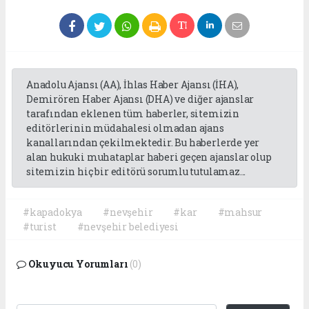
Anadolu Ajansı (AA), İhlas Haber Ajansı (İHA),
Demirören Haber Ajansı (DHA) ve diğer ajanslar
tarafından eklenen tüm haberler, sitemizin
editörlerinin müdahalesi olmadan ajans
kanallarından çekilmektedir. Bu haberlerde yer
alan hukuki muhataplar haberi geçen ajanslar olup
sitemizin hiç bir editörü sorumlu tutulamaz...
#kapadokya
#nevşehir
#kar
#mahsur
#turist
#nevşehir belediyesi
Okuyucu Yorumları
(0)