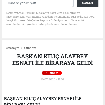
Gönder
Yorum yazarak Topluluk Kuralları’nı kabul etmiş bulunuyor ve
milletgazetesi27.com sitesine yaptığınız yorumunuzla ilgili doğrudan veya
dolaylı tüm sorumluluğu tek başınıza üstleniyorsunuz. Yazılan tüm
yorumlardan site yönetimi hiçbir şekilde sorumlu tutulamaz.
Anasayfa
Gündem
BAŞKAN KILIÇ ALAYBEY
ESNAFI İLE BİRARAYA GELDİ
GÜNDEM
16.07.2026 - 11:02
BAŞKAN KILIÇ ALAYBEY ESNAFI İLE
BİRARAYA GELDİ