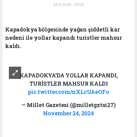
24.11.2024 - 10:02
Kapadokya bölgesinde yağan şiddetli kar
nedeni ile yollar kapandı turistler mahsur
kaldı.
KAPADOKYA'DA YOLLAR KAPANDI,
TURİSTLER MAHSUR KALDI
pic.twitter.com/nXLcUAeOFo
— Millet Gazetesi (@milletgztsi27)
November 24, 2024