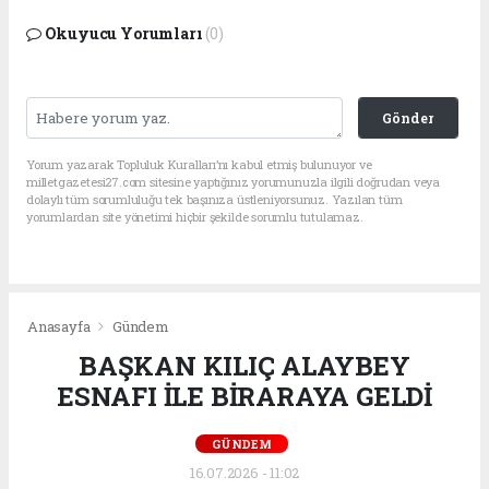
Okuyucu Yorumları
(0)
Gönder
Yorum yazarak Topluluk Kuralları’nı kabul etmiş bulunuyor ve
milletgazetesi27.com sitesine yaptığınız yorumunuzla ilgili doğrudan veya
dolaylı tüm sorumluluğu tek başınıza üstleniyorsunuz. Yazılan tüm
yorumlardan site yönetimi hiçbir şekilde sorumlu tutulamaz.
Anasayfa
Gündem
BAŞKAN KILIÇ ALAYBEY
ESNAFI İLE BİRARAYA GELDİ
GÜNDEM
16.07.2026 - 11:02