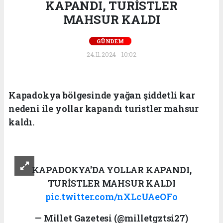
KAPANDI, TURİSTLER
MAHSUR KALDI
GÜNDEM
24.11.2024 - 10:02
Kapadokya bölgesinde yağan şiddetli kar
nedeni ile yollar kapandı turistler mahsur
kaldı.
KAPADOKYA'DA YOLLAR KAPANDI,
TURİSTLER MAHSUR KALDI
pic.twitter.com/nXLcUAeOFo
— Millet Gazetesi (@milletgztsi27)