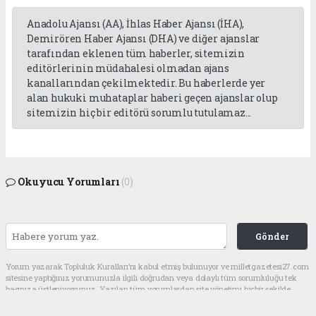
Anadolu Ajansı (AA), İhlas Haber Ajansı (İHA),
Demirören Haber Ajansı (DHA) ve diğer ajanslar
tarafından eklenen tüm haberler, sitemizin
editörlerinin müdahalesi olmadan ajans
kanallarından çekilmektedir. Bu haberlerde yer
alan hukuki muhataplar haberi geçen ajanslar olup
sitemizin hiç bir editörü sorumlu tutulamaz...
Okuyucu Yorumları
(0)
Gönder
Yorum yazarak Topluluk Kuralları’nı kabul etmiş bulunuyor ve milletgazetesi27.com
sitesine yaptığınız yorumunuzla ilgili doğrudan veya dolaylı tüm sorumluluğu tek
başınıza üstleniyorsunuz. Yazılan tüm yorumlardan site yönetimi hiçbir şekilde
sorumlu tutulamaz.