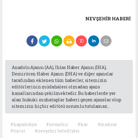
NEVŞEHIR HABERİ
Anadolu Ajansı (AA), İhlas Haber Ajansı (İHA),
Demirören Haber Ajansı (DHA) ve diğer ajanslar
tarafından eklenen tüm haberler, sitemizin
editörlerinin müdahalesi olmadan ajans
kanallarından çekilmektedir. Bu haberlerde yer
alan hukuki muhataplar haberi geçen ajanslar olup
sitemizin hiç bir editörü sorumlu tutulamaz...
#kapadokya
#nevşehir
#kar
#mahsur
#turist
#nevşehir belediyesi