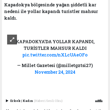
Kapadokya bölgesinde yağan şiddetli kar
nedeni ile yollar kapandı turistler mahsur
kaldı.
KAPADOKYA'DA YOLLAR KAPANDI,
TURİSTLER MAHSUR KALDI
pic.twitter.com/nXLcUAeOFo
— Millet Gazetesi (@milletgztsi27)
November 24, 2024
Erkek
|
Kadın
(Haberi Sesli Oku)