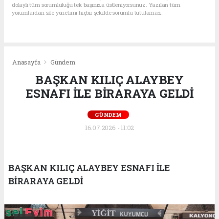
dolaylı tüm sorumluluğu tek başınıza üstleniyorsunuz. Yazılan tüm
yorumlardan site yönetimi hiçbir şekilde sorumlu tutulamaz.
Anasayfa
Gündem
BAŞKAN KILIÇ ALAYBEY
ESNAFI İLE BİRARAYA GELDİ
GÜNDEM
16.07.2026 - 11:02
BAŞKAN KILIÇ ALAYBEY ESNAFI İLE
BİRARAYA GELDİ