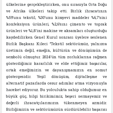
ülkelerine gerçekleştirirken, onu sırasıyla Orta Doğu
ve Afrika ülkeleri takip etti. Birlik ihracatının
%59’unu tekstil, %30’unu kimyevi maddeler %6,7’sini
konfeksiyon ürünleri, %2,6’sını çimento ve toprak
ürünleri ve %1,8’ini makine ve aksamları oluşturduğu
kaydedilirken Genel Kurul sonrası üyelere seslenen
Birlik Başkanı Kileci “Tekstil sektörümüz, yalnızca
üretimin değil, emeğin, kültürün ve dönüşümün de
sembolü olmuştur. 2024’ün tüm zorluklarına rağmen
gösterdiğimiz kararlılık ve elde ettiğimiz başarılar,
ortak emeğimizin ve dayanışmamızın en somut
göstergesidir. Yeşil dönüşüm, dijitalleşme ve
alternatif pazarlarda cesur adımlar atma vizyonuyla
hareket ediyoruz. Bu yolculukta sahip olduğumuz en
büyük güç, bilgi birikimimiz, beşeri sermayemiz ve
değerli ihracatçılarımızın tükenmeyen azmidir.
Birliğimizin ve sektörümüzün sürdürülebilir başarısı