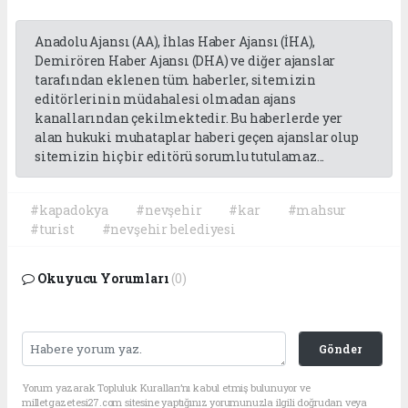
Anadolu Ajansı (AA), İhlas Haber Ajansı (İHA),
Demirören Haber Ajansı (DHA) ve diğer ajanslar
tarafından eklenen tüm haberler, sitemizin
editörlerinin müdahalesi olmadan ajans
kanallarından çekilmektedir. Bu haberlerde yer
alan hukuki muhataplar haberi geçen ajanslar olup
sitemizin hiç bir editörü sorumlu tutulamaz...
#kapadokya
#nevşehir
#kar
#mahsur
#turist
#nevşehir belediyesi
Okuyucu Yorumları
(0)
Gönder
Yorum yazarak Topluluk Kuralları’nı kabul etmiş bulunuyor ve
milletgazetesi27.com sitesine yaptığınız yorumunuzla ilgili doğrudan veya