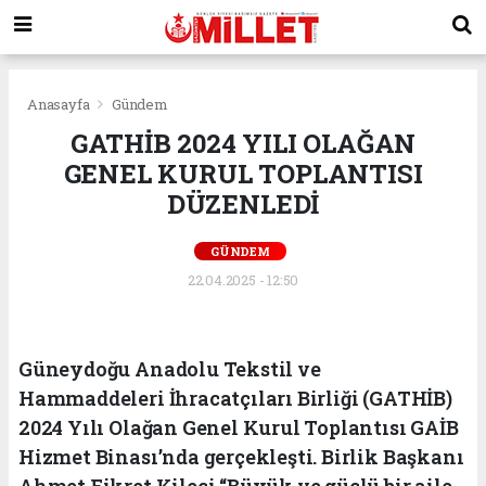
Anasayfa
Gündem
GATHİB 2024 YILI OLAĞAN
GENEL KURUL TOPLANTISI
DÜZENLEDİ
GÜNDEM
22.04.2025 - 12:50
Güneydoğu Anadolu Tekstil ve
Hammaddeleri İhracatçıları Birliği (GATHİB)
2024 Yılı Olağan Genel Kurul Toplantısı GAİB
Hizmet Binası’nda gerçekleşti. Birlik Başkanı
Ahmet Fikret Kileci “Büyük ve güçlü bir aile