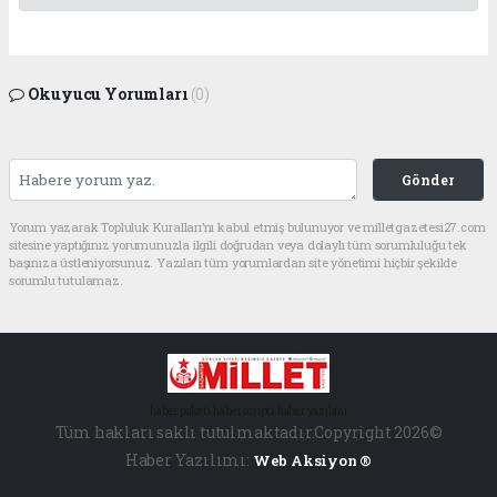
Okuyucu Yorumları
(0)
Gönder
Yorum yazarak Topluluk Kuralları’nı kabul etmiş bulunuyor ve milletgazetesi27.com
sitesine yaptığınız yorumunuzla ilgili doğrudan veya dolaylı tüm sorumluluğu tek
başınıza üstleniyorsunuz. Yazılan tüm yorumlardan site yönetimi hiçbir şekilde
sorumlu tutulamaz.
haber paketi
haber scripti
haber yazılımı
Tüm hakları saklı tutulmaktadır.Copyright 2026©
Haber Yazılımı:
Web Aksiyon ®