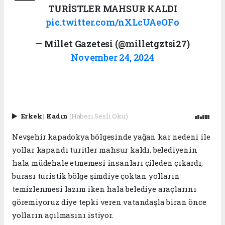
TURİSTLER MAHSUR KALDI
pic.twitter.com/nXLcUAeOFo
— Millet Gazetesi (@milletgztsi27)
November 24, 2024
Erkek
|
Kadın
(Haberi Sesli Oku)
Nevşehir kapadokya bölgesinde yağan kar nedeni ile
yollar kapandı turitler mahsur kaldı, belediyenin
hala müdehale etmemesi insanları çileden çıkardı,
burası turistik bölge şimdiye çoktan yolların
temizlenmesi lazım iken hala belediye araçlarını
göremiyoruz diye tepki veren vatandaşla biran önce
yolların açılmasını istiyor.