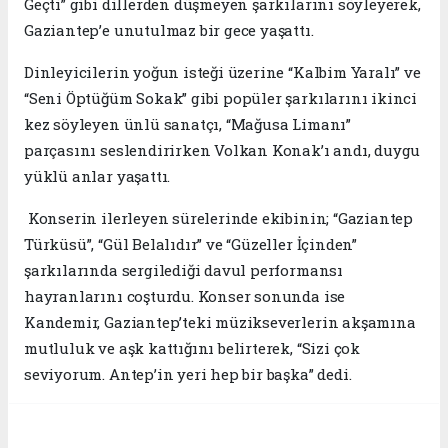
Geçti” gibi dillerden düşmeyen şarkılarını söyleyerek,
Gaziantep’e unutulmaz bir gece yaşattı.
Dinleyicilerin yoğun isteği üzerine “Kalbim Yaralı” ve
“Seni Öptüğüm Sokak” gibi popüler şarkılarını ikinci
kez söyleyen ünlü sanatçı, “Mağusa Limanı”
parçasını seslendirirken Volkan Konak’ı andı, duygu
yüklü anlar yaşattı.
Konserin ilerleyen sürelerinde ekibinin; “Gaziantep
Türküsü”, “Gül Belalıdır” ve “Güzeller İçinden”
şarkılarında sergilediği davul performansı
hayranlarını coşturdu. Konser sonunda ise
Kandemir, Gaziantep’teki müzikseverlerin akşamına
mutluluk ve aşk kattığını belirterek, “Sizi çok
seviyorum. Antep’in yeri hep bir başka” dedi.