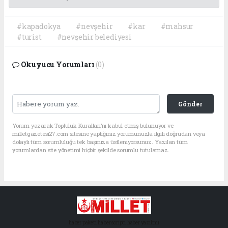
#kapadokya
#nevşehir
#kar
#mahsur
#turist
#nevşehir belediyesi
Okuyucu Yorumları
(0)
Gönder
Yorum yazarak Topluluk Kuralları’nı kabul etmiş bulunuyor ve
milletgazetesi27.com sitesine yaptığınız yorumunuzla ilgili doğrudan veya
dolaylı tüm sorumluluğu tek başınıza üstleniyorsunuz. Yazılan tüm
yorumlardan site yönetimi hiçbir şekilde sorumlu tutulamaz.
haber paketi
haber scripti
haber yazılımı