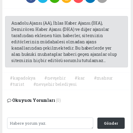
Anadolu Ajansı (AA), İhlas Haber Ajansı (İHA),
Demirören Haber Ajansı (DHA) ve diğer ajanslar
tarafından eklenen tüm haberler, sitemizin
editörlerinin müdahalesi olmadan ajans
kanallarından çekilmektedir. Bu haberlerde yer
alan hukuki muhataplar haberi geçen ajanslar olup
sitemizin hiç bir editörü sorumlu tutulamaz...
#kapadokya
#nevşehir
#kar
#mahsur
#turist
#nevşehir belediyesi
Okuyucu Yorumları
(0)
Gönder