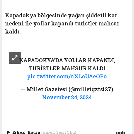
Kapadokya bölgesinde yağan şiddetli kar
nedeni ile yollar kapandı turistler mahsur
kaldı.
KAPADOKYA'DA YOLLAR KAPANDI,
TURİSTLER MAHSUR KALDI
pic.twitter.com/nXLcUAeOFo
— Millet Gazetesi (@milletgztsi27)
November 24, 2024
Erkek
|
Kadın
(Haberi Sesli Oku)