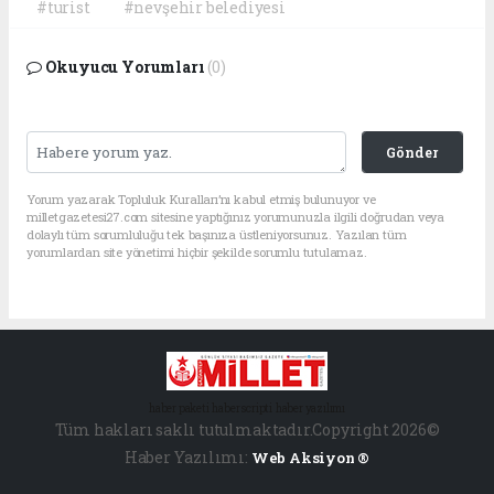
#turist
#nevşehir belediyesi
Okuyucu Yorumları
(0)
Gönder
Yorum yazarak Topluluk Kuralları’nı kabul etmiş bulunuyor ve
milletgazetesi27.com sitesine yaptığınız yorumunuzla ilgili doğrudan veya
dolaylı tüm sorumluluğu tek başınıza üstleniyorsunuz. Yazılan tüm
yorumlardan site yönetimi hiçbir şekilde sorumlu tutulamaz.
haber paketi
haber scripti
haber yazılımı
Tüm hakları saklı tutulmaktadır.Copyright 2026©
Haber Yazılımı:
Web Aksiyon ®