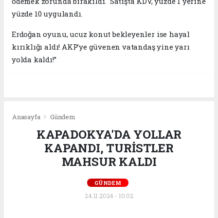
ödemek zorunda bırakıldı. Satışta KDV, yüzde 1 yerine
yüzde 10 uygulandı.
Erdoğan oyunu, ucuz konut bekleyenler ise hayal
kırıklığı aldı! AKP’ye güvenen vatandaş yine yarı
yolda kaldı!”
Anasayfa
Gündem
KAPADOKYA'DA YOLLAR
KAPANDI, TURİSTLER
MAHSUR KALDI
GÜNDEM
24.11.2024 - 10:02