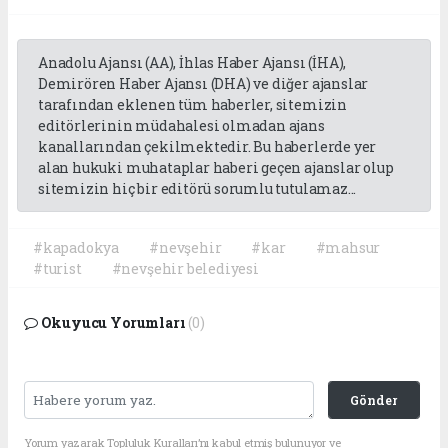
Anadolu Ajansı (AA), İhlas Haber Ajansı (İHA),
Demirören Haber Ajansı (DHA) ve diğer ajanslar
tarafından eklenen tüm haberler, sitemizin
editörlerinin müdahalesi olmadan ajans
kanallarından çekilmektedir. Bu haberlerde yer
alan hukuki muhataplar haberi geçen ajanslar olup
sitemizin hiç bir editörü sorumlu tutulamaz...
#kapadokya
#nevşehir
#kar
#mahsur
#turist
#nevşehir belediyesi
Okuyucu Yorumları
(0)
Gönder
Yorum yazarak Topluluk Kuralları’nı kabul etmiş bulunuyor ve