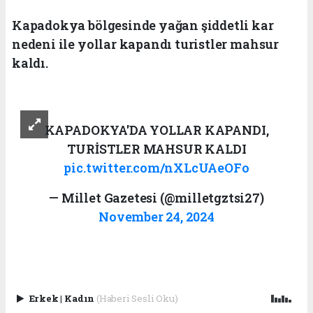
Kapadokya bölgesinde yağan şiddetli kar
nedeni ile yollar kapandı turistler mahsur
kaldı.
KAPADOKYA'DA YOLLAR KAPANDI,
TURİSTLER MAHSUR KALDI
pic.twitter.com/nXLcUAeOFo
— Millet Gazetesi (@milletgztsi27)
November 24, 2024
Erkek
|
Kadın
(Haberi Sesli Oku)