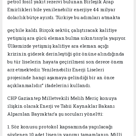
petrol fosil yakıt rezervi bulunan Birleşik Arap
Emirlikleri bile yenilenebilir enerjiye 44 milyar
dolarlık bütçe ayırdı. Türkiye bu adımları atmakta
geç bile kaldı. Birçok sektör, çalıştıracak kalifiye
yetişmiş ara gücü eleman bulma sıkıntısıyla yaşıyor.
Ülkemizde yetişmiş kalifiye ara eleman açığı
krizinin giderek derinleştiği göz önüne alındığında
bu tür liselerin hayata geçirilmesi son derece önem
arz etmektedir. Yenilenebilir Enerji Liseleri
projesinde hangi aşamaya gelindiği bir an önce
açıklanmalıdır.” ifadelerini kullandı.
CHP Gaziantep Milletvekili Melih Meriç konuya
ilişkin olarak Enerji ve Tabii Kaynaklar Bakanı
Alparslan Bayraktar’a şu soruları yöneltti:
1. Söz konusu protokol kapsamında yapılacağı
söylenen 10 adet lisenin yapımı tamamlanıp, Millî