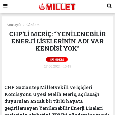
Anasayfa
Gündem
CHP’Lİ MERİÇ: “YENİLENEBİLİR
ENERJİ LİSELERİNİN ADI VAR
KENDİSİ YOK”
GÜNDEM
27.06.2024 - 10:45
CHP Gaziantep Milletvekili ve İçişleri
Komisyonu Üyesi Melih Meriç, açılacağı
duyurulan ancak bir türlü hayata
geçirilemeyen Yenilenebilir Enerji Liseleri
projesinin akıbetini TBMM gündemine taşıdı.