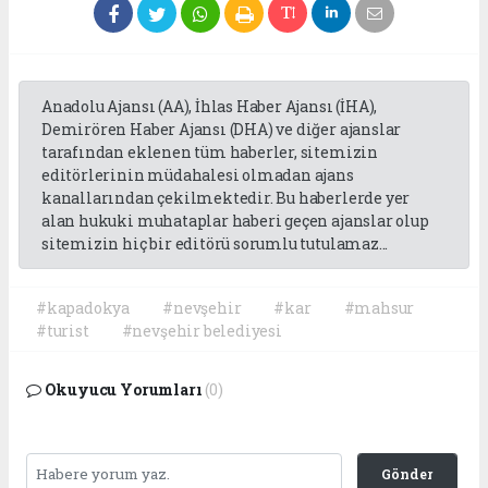
Anadolu Ajansı (AA), İhlas Haber Ajansı (İHA),
Demirören Haber Ajansı (DHA) ve diğer ajanslar
tarafından eklenen tüm haberler, sitemizin
editörlerinin müdahalesi olmadan ajans
kanallarından çekilmektedir. Bu haberlerde yer
alan hukuki muhataplar haberi geçen ajanslar olup
sitemizin hiç bir editörü sorumlu tutulamaz...
#kapadokya
#nevşehir
#kar
#mahsur
#turist
#nevşehir belediyesi
Okuyucu Yorumları
(0)
Gönder