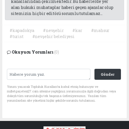
kanallarından çekilmektedir. Bu haberlerde yer
alan hukuki muhataplar haberi geçen ajanslar olup
sitemizin hiç bir editörü sorumlu tutulamaz...
#kapadokya
#nevşehir
#kar
#mahsur
#turist
#nevşehir belediyesi
Okuyucu Yorumları
(0)
Gönder
Yorum yazarak Topluluk Kuralları’nı kabul etmiş bulunuyor ve
milletgazetesi27.com sitesine yaptığınız yorumunuzla ilgili doğrudan veya
dolaylı tüm sorumluluğu tek başınıza üstleniyorsunuz. Yazılan tüm
yorumlardan site yönetimi hiçbir şekilde sorumlu tutulamaz.