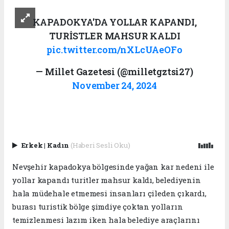
KAPADOKYA'DA YOLLAR KAPANDI,
TURİSTLER MAHSUR KALDI
pic.twitter.com/nXLcUAeOFo
— Millet Gazetesi (@milletgztsi27)
November 24, 2024
Erkek
|
Kadın
(Haberi Sesli Oku)
Nevşehir kapadokya bölgesinde yağan kar nedeni ile
yollar kapandı turitler mahsur kaldı, belediyenin
hala müdehale etmemesi insanları çileden çıkardı,
burası turistik bölge şimdiye çoktan yolların
temizlenmesi lazım iken hala belediye araçlarını