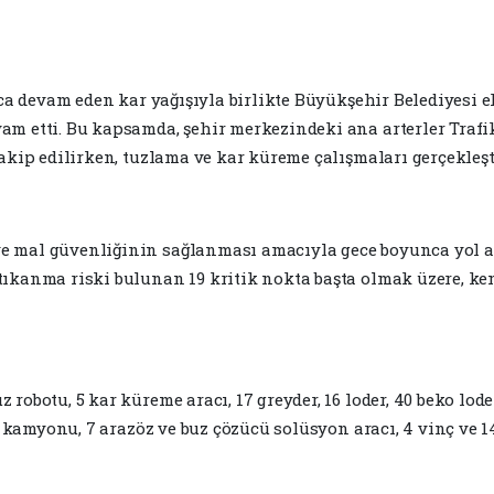
unca devam eden kar yağışıyla birlikte Büyükşehir Belediyesi
am etti. Bu kapsamda, şehir merkezindeki ana arterler Traf
akip edilirken, tuzlama ve kar küreme çalışmaları gerçekleşti
e mal güvenliğinin sağlanması amacıyla gece boyunca yol a
tıkanma riski bulunan 19 kritik nokta başta olmak üzere, ke
obotu, 5 kar küreme aracı, 17 greyder, 16 loder, 40 beko lode
ek kamyonu, 7 arazöz ve buz çözücü solüsyon aracı, 4 vinç ve 