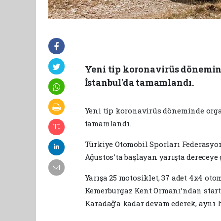
Yeni tip koronavirüs dönemind
İstanbul'da tamamlandı.
Yeni tip koronavirüs döneminde org
tamamlandı.
Türkiye Otomobil Sporları Federasyo
Ağustos'ta başlayan yarışta dereceye 
Yarışa 25 motosiklet, 37 adet 4x4 otom
Kemerburgaz Kent Ormanı’ndan startı
Karadağ’a kadar devam ederek, aynı ha