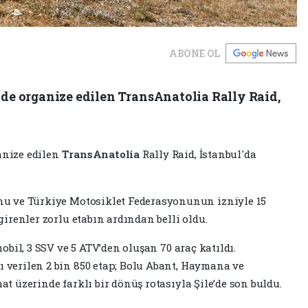
ABONE OL
e organize edilen TransAnatolia Rally Raid,
anize edilen
TransAnatolia
Rally Raid, İstanbul'da
nu ve Türkiye Motosiklet Federasyonunun izniyle 15
girenler zorlu etabın ardından belli oldu.
obil, 3 SSV ve 5 ATV’den oluşan 70 araç katıldı.
 verilen 2 bin 850 etap; Bolu Abant, Haymana ve
t üzerinde farklı bir dönüş rotasıyla Şile’de son buldu.