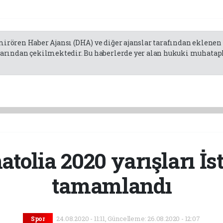
emirören Haber Ajansı (DHA) ve diğer ajanslar tarafından eklene
rından çekilmektedir. Bu haberlerde yer alan hukuki muhatapla
tolia 2020 yarışları İs
tamamlandı
24.08.2020 - 11:11, Güncelleme: 26.08.2020 - 12:07
Spor