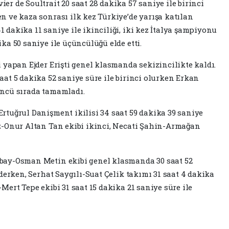
er de Soultrait 20 saat 28 dakika 57 saniye ile birinci
n ve kaza sonrası ilk kez Türkiye’de yarışa katılan
 dakika 11 saniye ile ikinciliği, iki kez İtalya şampiyonu
ika 50 saniye ile üçüncülüğü elde etti.
i yapan Ejder Erişti genel klasmanda sekizincilikte kaldı.
aat 5 dakika 52 saniye süre ile birinci olurken Erkan
üncü sırada tamamladı.
Ertuğrul Danişment ikilisi 34 saat 59 dakika 39 saniye
az-Onur Altan Tan ekibi ikinci, Necati Şahin-Armağan
kbay-Osman Metin ekibi genel klasmanda 30 saat 52
ederken, Serhat Saygılı-Suat Çelik takımı 31 saat 4 dakika
Mert Tepe ekibi 31 saat 15 dakika 21 saniye süre ile