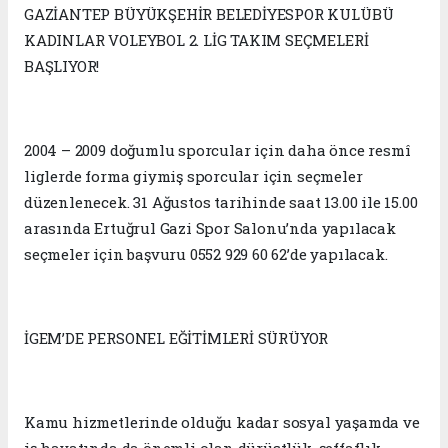
GAZİANTEP BÜYÜKŞEHİR BELEDİYESPOR KULÜBÜ
KADINLAR VOLEYBOL 2. LİG TAKIM SEÇMELERİ
BAŞLIYOR!
2004 – 2009 doğumlu sporcular için daha önce resmî
liglerde forma giymiş sporcular için seçmeler
düzenlenecek. 31 Ağustos tarihinde saat 13.00 ile 15.00
arasında Ertuğrul Gazi Spor Salonu’nda yapılacak
seçmeler için başvuru 0552 929 60 62’de yapılacak.
İGEM’DE PERSONEL EĞİTİMLERİ SÜRÜYOR
Kamu hizmetlerinde olduğu kadar sosyal yaşamda ve
iş hayatında da önemli olan dürüstlük, şeffaflık,