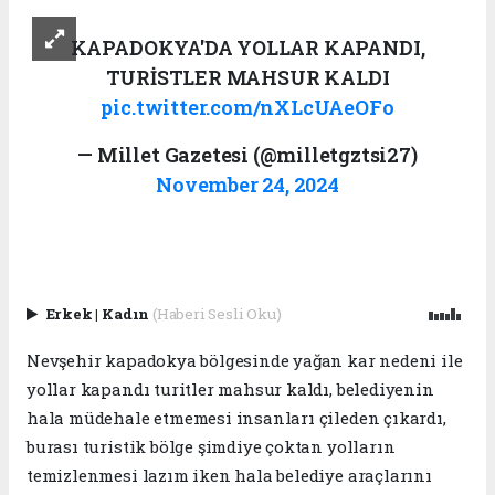
KAPADOKYA'DA YOLLAR KAPANDI,
TURİSTLER MAHSUR KALDI
pic.twitter.com/nXLcUAeOFo
— Millet Gazetesi (@milletgztsi27)
November 24, 2024
Erkek
|
Kadın
(Haberi Sesli Oku)
Nevşehir kapadokya bölgesinde yağan kar nedeni ile
yollar kapandı turitler mahsur kaldı, belediyenin
hala müdehale etmemesi insanları çileden çıkardı,
burası turistik bölge şimdiye çoktan yolların
temizlenmesi lazım iken hala belediye araçlarını