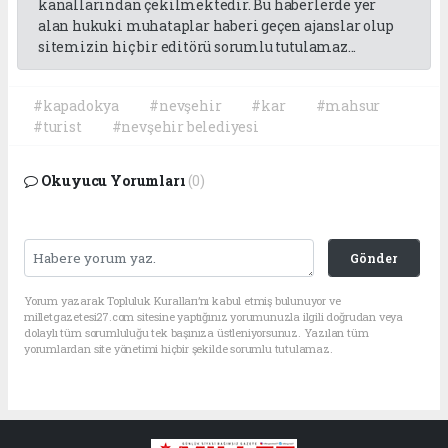
kanallarından çekilmektedir. Bu haberlerde yer
alan hukuki muhataplar haberi geçen ajanslar olup
sitemizin hiç bir editörü sorumlu tutulamaz...
#kapadokya
#nevşehir
#kar
#mahsur
#turist
#nevşehir belediyesi
Okuyucu Yorumları
(0)
Gönder
Yorum yazarak Topluluk Kuralları’nı kabul etmiş bulunuyor ve
milletgazetesi27.com sitesine yaptığınız yorumunuzla ilgili doğrudan veya
dolaylı tüm sorumluluğu tek başınıza üstleniyorsunuz. Yazılan tüm
yorumlardan site yönetimi hiçbir şekilde sorumlu tutulamaz.