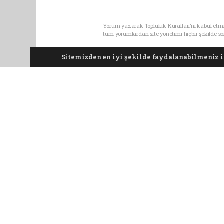
Yorum yazarak Topluluk Kuralları’nı kabul etmi
tüm yorumlardan site yönetimi hiçbir şekilde 
Sitemizden en iyi şekilde faydalanabilmeniz iç
Anasayfa
Gündem
Vaat edilmi