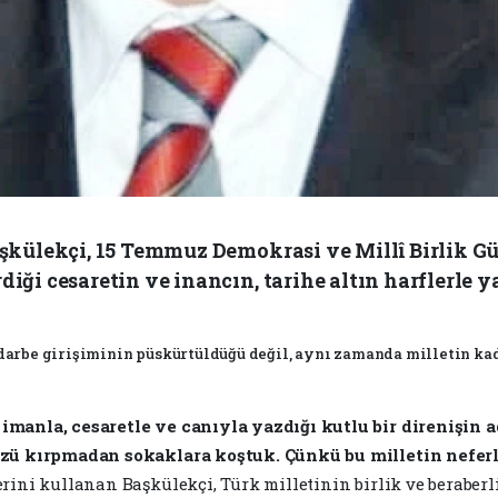
Başkülekçi, 15 Temmuz Demokrasi ve Millî Birlik 
iği cesaretin ve inancın, tarihe altın harflerle ya
darbe girişiminin püskürtüldüğü değil, aynı zamanda milletin ka
manla, cesaretle ve canıyla yazdığı kutlu bir direnişin a
üzü kırpmadan sokaklara koştuk. Çünkü bu milletin neferl
erini kullanan Başkülekçi, Türk milletinin birlik ve beraber