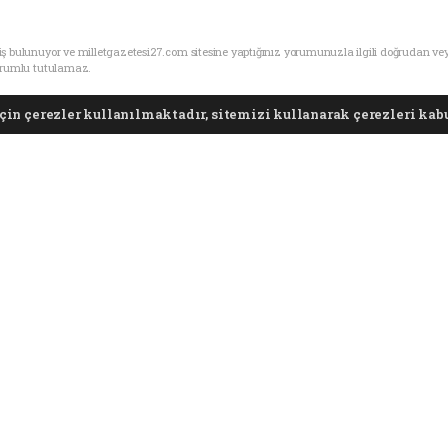
ş bulunuyor ve milletgazetesi27.com sitesine yaptığınız yorumunuzla ilgili doğrudan ve
sorumlu tutulamaz.
in çerezler kullanılmaktadır, sitemizi kullanarak çerezleri kabu
ş topraklar..! Ve Erba
dilinden Arzı Mev'ud
01.10.2024 - 22:29
Gündem