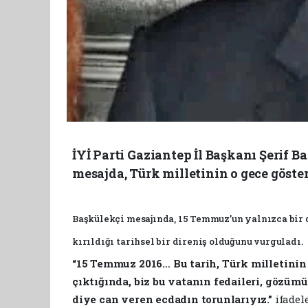
İYİ Parti Gaziantep İl Başkanı Şerif 
mesajda, Türk milletinin o gece gösterd
Başkülekçi mesajında, 15 Temmuz’un yalnızca bir 
kırıldığı tarihsel bir direniş olduğunu vurguladı.
“15 Temmuz 2016… Bu tarih, Türk milletinin i
çıktığında, biz bu vatanın fedaileri, gözüm
diye can veren ecdadın torunlarıyız.”
ifadel