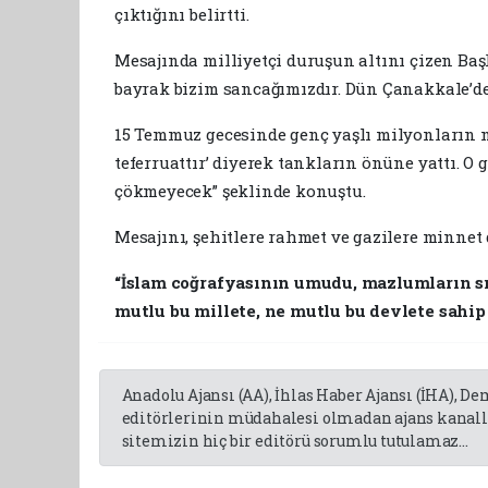
çıktığını belirtti.
Mesajında milliyetçi duruşun altını çizen Baş
bayrak bizim sancağımızdır. Dün Çanakkale’de,
15 Temmuz gecesinde genç yaşlı milyonların m
teferruattır’ diyerek tankların önüne yattı. O 
çökmeyecek” şeklinde konuştu.
Mesajını, şehitlere rahmet ve gazilere minnet 
“İslam coğrafyasının umudu, mazlumların sı
mutlu bu millete, ne mutlu bu devlete sahip
Anadolu Ajansı (AA), İhlas Haber Ajansı (İHA), D
editörlerinin müdahalesi olmadan ajans kanalla
sitemizin hiç bir editörü sorumlu tutulamaz...