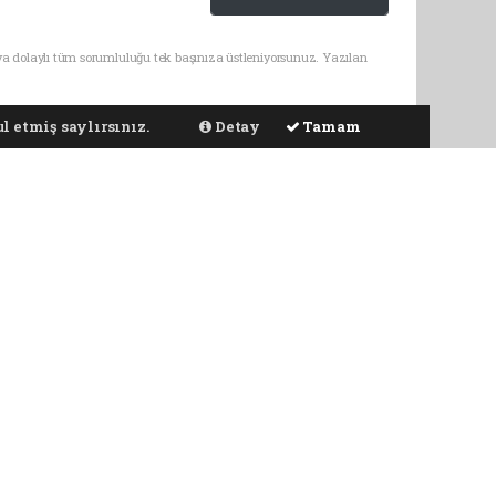
ya dolaylı tüm sorumluluğu tek başınıza üstleniyorsunuz. Yazılan
l etmiş saylırsınız.
Detay
Tamam
kan Hoca'nın