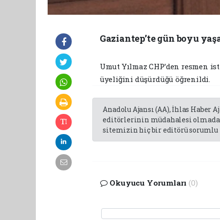
Gaziantep’te gün boyu yaşa
Umut Yılmaz CHP’den resmen istif
üyeliğini düşürdüğü öğrenildi.
Anadolu Ajansı (AA), İhlas Haber A
editörlerinin müdahalesi olmadan
sitemizin hiç bir editörü sorumlu 
Okuyucu Yorumları
(0)