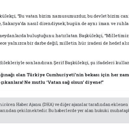
külekçi, “Bu vatan bizim namusumuzdur, bu devlet bizim canı
 Sakarya’da nasıl direndiysek; bugün de aynı iman ve ruhla
eydanlarda buluştuğunu hatırlatan Başkülekçi, “Milletimiz 
gece yalnızca bir darbe değil, milletin hür iradesi de hedef al
dilekleriyle sonlandıran Şerif Başkülekçi, şu ifadeleri kullan
ğınağı olan Türkiye Cumhuriyeti’nin bekası için her zam
 çıkanlara! Ne mutlu ‘Vatan sağ olsun’ diyene!”
emirören Haber Ajansı (DHA) ve diğer ajanslar tarafından eklene
rından çekilmektedir. Bu haberlerde yer alan hukuki muhatapla