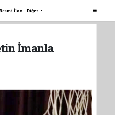
Resmi İlan
Diğer
etin İmanla