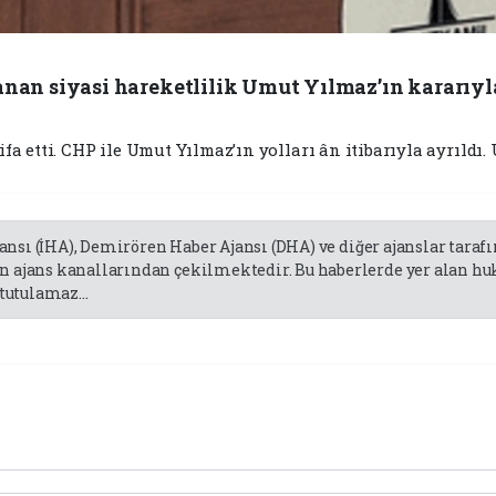
nan siyasi hareketlilik Umut Yılmaz’ın kararıyl
a etti. CHP ile Umut Yılmaz’ın yolları ân itibarıyla ayrıldı
jansı (İHA), Demirören Haber Ajansı (DHA) ve diğer ajanslar tara
 ajans kanallarından çekilmektedir. Bu haberlerde yer alan huk
tutulamaz...