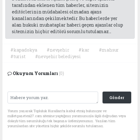
tarafından eklenen tüm haberler, sitemizin
editörlerinin müdahalesi olmadan ajans
kanallarından çekilmektedir. Bu haberlerde yer
alan hukuki muhataplar haberi geçen ajanslar olup
sitemizin hiç bir editörü sorumlu tutulamaz...
#kapadokya
#nevşehir
#kar
#mahsur
#turist
#nevşehir belediyesi
Okuyucu Yorumları
(0)
Gönder
Yorum yazarak Topluluk Kuralları’nı kabul etmiş bulunuyor ve
milletgazetesi27.com sitesine yaptığınız yorumunuzla ilgili doğrudan veya
dolaylı tüm sorumluluğu tek başınıza üstleniyorsunuz. Yazılan tüm
yorumlardan site yönetimi hiçbir şekilde sorumlu tutulamaz.