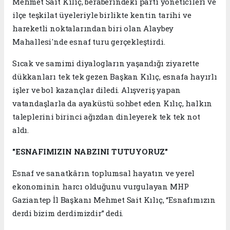
Mehmet Sait Kılıç, beraberindeki parti yöneticileri ve
ilçe teşkilat üyeleriyle birlikte kentin tarihi ve
hareketli noktalarından biri olan Alaybey
Mahallesi'nde esnaf turu gerçekleştirdi.
Sıcak ve samimi diyalogların yaşandığı ziyarette
dükkanları tek tek gezen Başkan Kılıç, esnafa hayırlı
işler ve bol kazançlar diledi. Alışveriş yapan
vatandaşlarla da ayaküstü sohbet eden Kılıç, halkın
taleplerini birinci ağızdan dinleyerek tek tek not
aldı.
"ESNAFIMIZIN NABZINI TUTUYORUZ"
Esnaf ve sanatkârın toplumsal hayatın ve yerel
ekonominin harcı olduğunu vurgulayan MHP
Gaziantep İl Başkanı Mehmet Sait Kılıç, “Esnafımızın
derdi bizim derdimizdir” dedi.