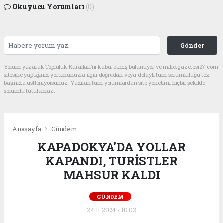
Okuyucu Yorumları
(0)
Gönder
Yorum yazarak Topluluk Kuralları’nı kabul etmiş bulunuyor ve milletgazetesi27.com
sitesine yaptığınız yorumunuzla ilgili doğrudan veya dolaylı tüm sorumluluğu tek
başınıza üstleniyorsunuz. Yazılan tüm yorumlardan site yönetimi hiçbir şekilde
sorumlu tutulamaz.
Anasayfa
Gündem
KAPADOKYA'DA YOLLAR
KAPANDI, TURİSTLER
MAHSUR KALDI
GÜNDEM
24.11.2024 - 10:02