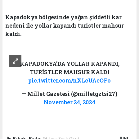
Kapadokya bölgesinde yağan şiddetli kar
nedeni ile yollar kapandı turistler mahsur
kaldı.
KAPADOKYA'DA YOLLAR KAPANDI,
TURİSTLER MAHSUR KALDI
pic.twitter.com/nXLcUAeOFo
— Millet Gazetesi (@milletgztsi27)
November 24, 2024
Erkek
|
Kadın
(Haberi Sesli Oku)