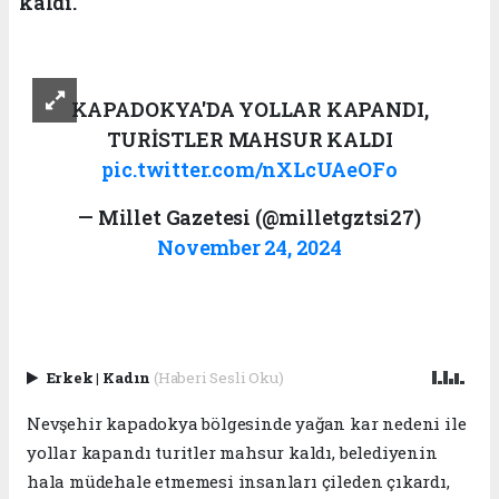
kaldı.
KAPADOKYA'DA YOLLAR KAPANDI,
TURİSTLER MAHSUR KALDI
pic.twitter.com/nXLcUAeOFo
— Millet Gazetesi (@milletgztsi27)
November 24, 2024
Erkek
|
Kadın
(Haberi Sesli Oku)
Nevşehir kapadokya bölgesinde yağan kar nedeni ile
yollar kapandı turitler mahsur kaldı, belediyenin
hala müdehale etmemesi insanları çileden çıkardı,