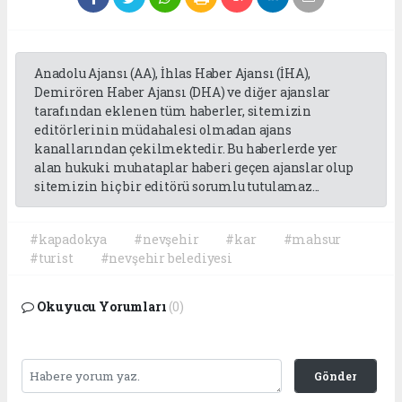
Anadolu Ajansı (AA), İhlas Haber Ajansı (İHA),
Demirören Haber Ajansı (DHA) ve diğer ajanslar
tarafından eklenen tüm haberler, sitemizin
editörlerinin müdahalesi olmadan ajans
kanallarından çekilmektedir. Bu haberlerde yer
alan hukuki muhataplar haberi geçen ajanslar olup
sitemizin hiç bir editörü sorumlu tutulamaz...
#kapadokya
#nevşehir
#kar
#mahsur
#turist
#nevşehir belediyesi
Okuyucu Yorumları
(0)
Gönder