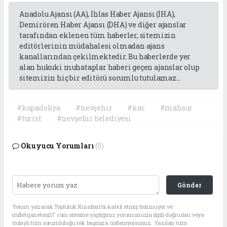
Anadolu Ajansı (AA), İhlas Haber Ajansı (İHA),
Demirören Haber Ajansı (DHA) ve diğer ajanslar
tarafından eklenen tüm haberler, sitemizin
editörlerinin müdahalesi olmadan ajans
kanallarından çekilmektedir. Bu haberlerde yer
alan hukuki muhataplar haberi geçen ajanslar olup
sitemizin hiç bir editörü sorumlu tutulamaz...
#kapadokya
#nevşehir
#kar
#mahsur
#turist
#nevşehir belediyesi
Okuyucu Yorumları
(0)
Gönder
Yorum yazarak Topluluk Kuralları’nı kabul etmiş bulunuyor ve
milletgazetesi27.com sitesine yaptığınız yorumunuzla ilgili doğrudan veya
dolaylı tüm sorumluluğu tek başınıza üstleniyorsunuz. Yazılan tüm