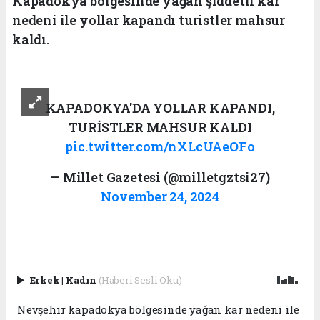
Kapadokya bölgesinde yağan şiddetli kar
nedeni ile yollar kapandı turistler mahsur
kaldı.
KAPADOKYA'DA YOLLAR KAPANDI,
TURİSTLER MAHSUR KALDI
pic.twitter.com/nXLcUAeOFo
— Millet Gazetesi (@milletgztsi27)
November 24, 2024
Erkek
|
Kadın
(Haberi Sesli Oku)
Nevşehir kapadokya bölgesinde yağan kar nedeni ile