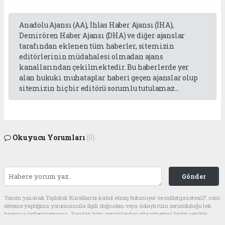
Anadolu Ajansı (AA), İhlas Haber Ajansı (İHA),
Demirören Haber Ajansı (DHA) ve diğer ajanslar
tarafından eklenen tüm haberler, sitemizin
editörlerinin müdahalesi olmadan ajans
kanallarından çekilmektedir. Bu haberlerde yer
alan hukuki muhataplar haberi geçen ajanslar olup
sitemizin hiç bir editörü sorumlu tutulamaz...
Okuyucu Yorumları
(0)
Gönder
Yorum yazarak Topluluk Kuralları’nı kabul etmiş bulunuyor ve milletgazetesi27.com
sitesine yaptığınız yorumunuzla ilgili doğrudan veya dolaylı tüm sorumluluğu tek
başınıza üstleniyorsunuz. Yazılan tüm yorumlardan site yönetimi hiçbir şekilde
sorumlu tutulamaz.