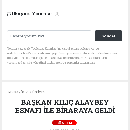
Okuyucu Yorumları
(0)
Gönder
Yorum yazarak Topluluk Kuralları’nı kabul etmiş bulunuyor ve
milletgazetesi27.com sitesine yaptığınız yorumunuzla ilgili doğrudan veya
dolaylı tüm sorumluluğu tek başınıza üstleniyorsunuz. Yazılan tüm
yorumlardan site yönetimi hiçbir şekilde sorumlu tutulamaz.
Anasayfa
Gündem
BAŞKAN KILIÇ ALAYBEY
ESNAFI İLE BİRARAYA GELDİ
GÜNDEM