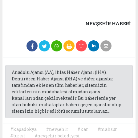
NEVŞEHIR HABERİ
Anadolu Ajansı (AA), İhlas Haber Ajansı (İHA),
Demirören Haber Ajansı (DHA) ve diğer ajanslar
tarafından eklenen tüm haberler, sitemizin
editörlerinin müdahalesi olmadan ajans
kanallarından çekilmektedir. Bu haberlerde yer
alan hukuki muhataplar haberi geçen ajanslar olup
sitemizin hiç bir editörü sorumlu tutulamaz...
#kapadokya
#nevşehir
#kar
#mahsur
#turist
#nevşehir belediyesi