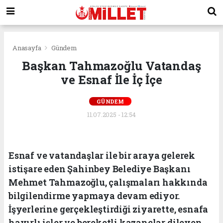
Anasayfa
Gündem
Başkan Tahmazoğlu Vatandaş
ve Esnaf İle İç İçe
GÜNDEM
11.07.2025 - 12:54
Esnaf ve vatandaşlar ile bir araya gelerek
istişare eden Şahinbey Belediye Başkanı
Mehmet Tahmazoğlu, çalışmaları hakkında
bilgilendirme yapmaya devam ediyor.
İşyerlerine gerçekleştirdiği ziyarette, esnafa
hayırlı işler ve bereketli kazançlar dileyen