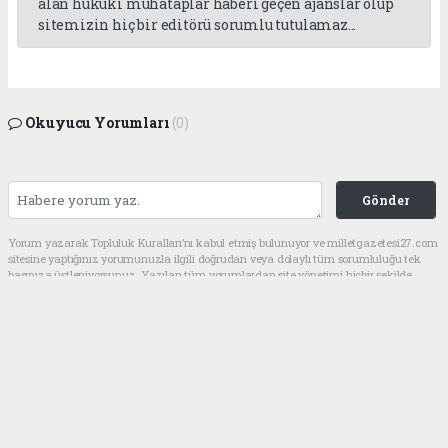
alan hukuki muhataplar haberi geçen ajanslar olup
sitemizin hiç bir editörü sorumlu tutulamaz...
Okuyucu Yorumları
(0)
Gönder
Yorum yazarak Topluluk Kuralları’nı kabul etmiş bulunuyor ve milletgazetesi27.com
sitesine yaptığınız yorumunuzla ilgili doğrudan veya dolaylı tüm sorumluluğu tek
başınıza üstleniyorsunuz. Yazılan tüm yorumlardan site yönetimi hiçbir şekilde
sorumlu tutulamaz.
haber paketi
haber scripti
haber yazılımı
Tüm hakları saklı tutulmaktadır.Copyright 2026©