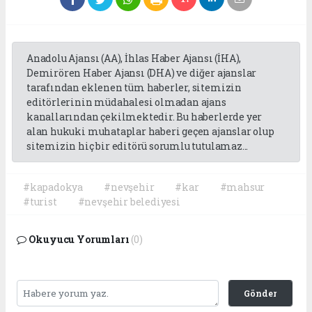
Anadolu Ajansı (AA), İhlas Haber Ajansı (İHA),
Demirören Haber Ajansı (DHA) ve diğer ajanslar
tarafından eklenen tüm haberler, sitemizin
editörlerinin müdahalesi olmadan ajans
kanallarından çekilmektedir. Bu haberlerde yer
alan hukuki muhataplar haberi geçen ajanslar olup
sitemizin hiç bir editörü sorumlu tutulamaz...
#kapadokya
#nevşehir
#kar
#mahsur
#turist
#nevşehir belediyesi
Okuyucu Yorumları
(0)
Gönder