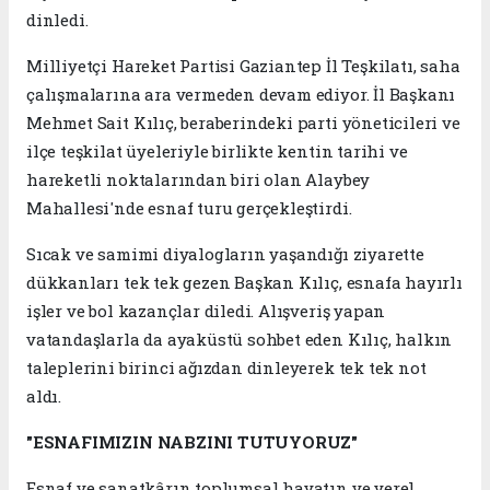
dinledi.
Milliyetçi Hareket Partisi Gaziantep İl Teşkilatı, saha
çalışmalarına ara vermeden devam ediyor. İl Başkanı
Mehmet Sait Kılıç, beraberindeki parti yöneticileri ve
ilçe teşkilat üyeleriyle birlikte kentin tarihi ve
hareketli noktalarından biri olan Alaybey
Mahallesi'nde esnaf turu gerçekleştirdi.
Sıcak ve samimi diyalogların yaşandığı ziyarette
dükkanları tek tek gezen Başkan Kılıç, esnafa hayırlı
işler ve bol kazançlar diledi. Alışveriş yapan
vatandaşlarla da ayaküstü sohbet eden Kılıç, halkın
taleplerini birinci ağızdan dinleyerek tek tek not
aldı.
"ESNAFIMIZIN NABZINI TUTUYORUZ"
Esnaf ve sanatkârın toplumsal hayatın ve yerel