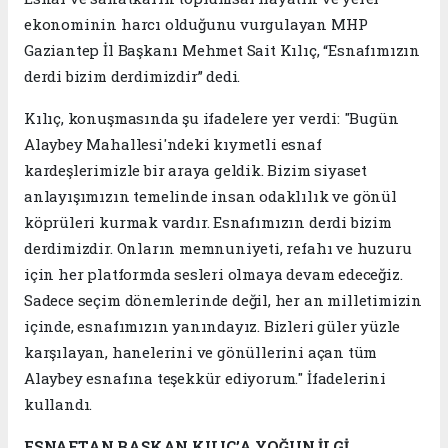
ekonominin harcı olduğunu vurgulayan MHP
Gaziantep İl Başkanı Mehmet Sait Kılıç, “Esnafımızın
derdi bizim derdimizdir” dedi.
Kılıç, konuşmasında şu ifadelere yer verdi: "Bugün
Alaybey Mahallesi'ndeki kıymetli esnaf
kardeşlerimizle bir araya geldik. Bizim siyaset
anlayışımızın temelinde insan odaklılık ve gönül
köprüleri kurmak vardır. Esnafımızın derdi bizim
derdimizdir. Onların memnuniyeti, refahı ve huzuru
için her platformda sesleri olmaya devam edeceğiz.
Sadece seçim dönemlerinde değil, her an milletimizin
içinde, esnafımızın yanındayız. Bizleri güler yüzle
karşılayan, hanelerini ve gönüllerini açan tüm
Alaybey esnafına teşekkür ediyorum." İfadelerini
kullandı.
ESNAFTAN BAŞKAN KILIÇ’A YOĞUN İLGİ