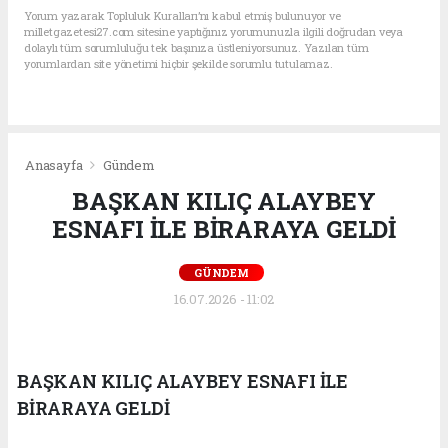
Yorum yazarak Topluluk Kuralları’nı kabul etmiş bulunuyor ve
milletgazetesi27.com sitesine yaptığınız yorumunuzla ilgili doğrudan veya
dolaylı tüm sorumluluğu tek başınıza üstleniyorsunuz. Yazılan tüm
yorumlardan site yönetimi hiçbir şekilde sorumlu tutulamaz.
Anasayfa
Gündem
BAŞKAN KILIÇ ALAYBEY
ESNAFI İLE BİRARAYA GELDİ
GÜNDEM
16.07.2026 - 11:02
BAŞKAN KILIÇ ALAYBEY ESNAFI İLE
BİRARAYA GELDİ