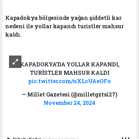
Kapadokya bölgesinde yağan şiddetli kar
nedeni ile yollar kapandı turistler mahsur
kaldı.
KAPADOKYA'DA YOLLAR KAPANDI,
TURİSTLER MAHSUR KALDI
pic.twitter.com/nXLcUAeOFo
— Millet Gazetesi (@milletgztsi27)
November 24, 2024
Erkek
|
Kadın
(Haberi Sesli Oku)