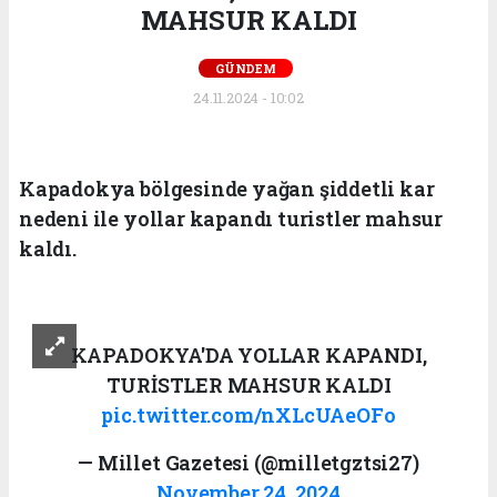
MAHSUR KALDI
GÜNDEM
24.11.2024 - 10:02
Kapadokya bölgesinde yağan şiddetli kar
nedeni ile yollar kapandı turistler mahsur
kaldı.
KAPADOKYA'DA YOLLAR KAPANDI,
TURİSTLER MAHSUR KALDI
pic.twitter.com/nXLcUAeOFo
— Millet Gazetesi (@milletgztsi27)
November 24, 2024