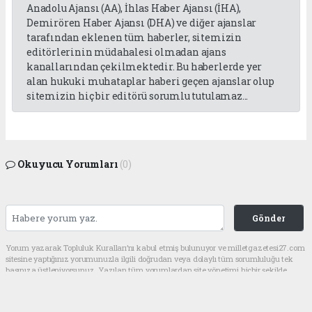
Anadolu Ajansı (AA), İhlas Haber Ajansı (İHA),
Demirören Haber Ajansı (DHA) ve diğer ajanslar
tarafından eklenen tüm haberler, sitemizin
editörlerinin müdahalesi olmadan ajans
kanallarından çekilmektedir. Bu haberlerde yer
alan hukuki muhataplar haberi geçen ajanslar olup
sitemizin hiç bir editörü sorumlu tutulamaz...
Okuyucu Yorumları
(0)
Gönder
Yorum yazarak Topluluk Kuralları’nı kabul etmiş bulunuyor ve milletgazetesi27.com
sitesine yaptığınız yorumunuzla ilgili doğrudan veya dolaylı tüm sorumluluğu tek
başınıza üstleniyorsunuz. Yazılan tüm yorumlardan site yönetimi hiçbir şekilde
sorumlu tutulamaz.