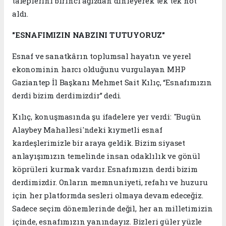
taleplerini birinci ağızdan dinleyerek tek tek not
aldı.
"ESNAFIMIZIN NABZINI TUTUYORUZ"
Esnaf ve sanatkârın toplumsal hayatın ve yerel
ekonominin harcı olduğunu vurgulayan MHP
Gaziantep İl Başkanı Mehmet Sait Kılıç, “Esnafımızın
derdi bizim derdimizdir” dedi.
Kılıç, konuşmasında şu ifadelere yer verdi: "Bugün
Alaybey Mahallesi'ndeki kıymetli esnaf
kardeşlerimizle bir araya geldik. Bizim siyaset
anlayışımızın temelinde insan odaklılık ve gönül
köprüleri kurmak vardır. Esnafımızın derdi bizim
derdimizdir. Onların memnuniyeti, refahı ve huzuru
için her platformda sesleri olmaya devam edeceğiz.
Sadece seçim dönemlerinde değil, her an milletimizin
içinde, esnafımızın yanındayız. Bizleri güler yüzle