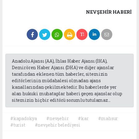
NEVŞEHIR HABERİ
Anadolu Ajansı (AA), İhlas Haber Ajansı (İHA),
Demirören Haber Ajansı (DHA) ve diğer ajanslar
tarafından eklenen tüm haberler, sitemizin
editörlerinin müdahalesi olmadan ajans
kanallarından çekilmektedir. Bu haberlerde yer
alan hukuki muhataplar haberi geçen ajanslar olup
sitemizin hiç bir editörü sorumlu tutulamaz...
#kapadokya
#nevşehir
#kar
#mahsur
#turist
#nevşehir belediyesi