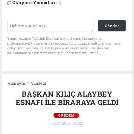
Okuyucu Yorumları
(0)
Gönder
Yorum yazarak Topluluk Kuralları’nı kabul etmiş bulunuyor ve
milletgazetesi27.com sitesine yaptığınız yorumunuzla ilgili doğrudan veya
dolaylı tüm sorumluluğu tek başınıza üstleniyorsunuz. Yazılan tüm
yorumlardan site yönetimi hiçbir şekilde sorumlu tutulamaz.
Anasayfa
Gündem
BAŞKAN KILIÇ ALAYBEY
ESNAFI İLE BİRARAYA GELDİ
GÜNDEM
16.07.2026 - 11:02