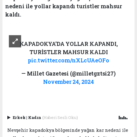
nedeni ile yollar kapandı turistler mahsur
kaldı.
KAPADOKYA'DA YOLLAR KAPANDI,
TURİSTLER MAHSUR KALDI
pic.twitter.com/nXLcUAeOFo
— Millet Gazetesi (@milletgztsi27)
November 24, 2024
Erkek
|
Kadın
(Haberi Sesli Oku)
Nevşehir kapadokya bölgesinde yağan kar nedeni ile