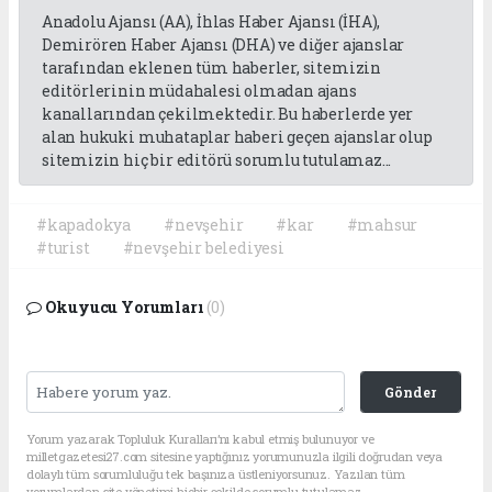
Anadolu Ajansı (AA), İhlas Haber Ajansı (İHA),
Demirören Haber Ajansı (DHA) ve diğer ajanslar
tarafından eklenen tüm haberler, sitemizin
editörlerinin müdahalesi olmadan ajans
kanallarından çekilmektedir. Bu haberlerde yer
alan hukuki muhataplar haberi geçen ajanslar olup
sitemizin hiç bir editörü sorumlu tutulamaz...
#kapadokya
#nevşehir
#kar
#mahsur
#turist
#nevşehir belediyesi
Okuyucu Yorumları
(0)
Gönder
Yorum yazarak Topluluk Kuralları’nı kabul etmiş bulunuyor ve
milletgazetesi27.com sitesine yaptığınız yorumunuzla ilgili doğrudan veya
dolaylı tüm sorumluluğu tek başınıza üstleniyorsunuz. Yazılan tüm
yorumlardan site yönetimi hiçbir şekilde sorumlu tutulamaz.