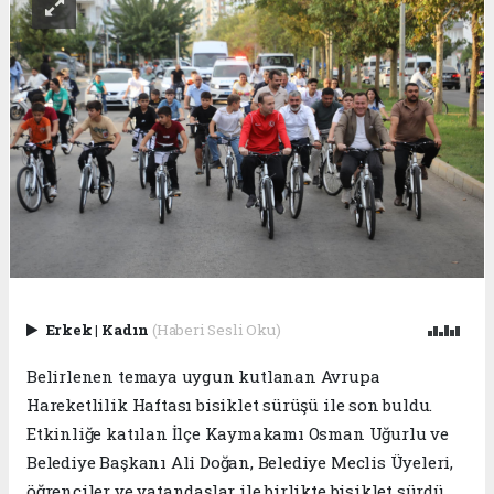
Erkek
|
Kadın
(Haberi Sesli Oku)
Belirlenen temaya uygun kutlanan Avrupa
Hareketlilik Haftası b
isiklet sürüşü ile son buldu.
Etkinliğe katılan İlçe Kaymakamı Osman Uğurlu ve
Belediye Başkanı Ali Doğan, Belediye Meclis Üyeleri,
öğrenciler ve vatandaşlar ile birlikte bisiklet sürdü.