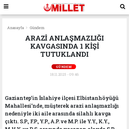
Anasayfa
Gündem
ARAZİ ANLAŞMAZLIĞI
KAVGASINDA 1 KİŞİ
TUTUKLANDI
GÜNDEM
18.11.2025 - 09:46
Gaziantep’in İslahiye ilçesi Elbistanhöyüğü
Mahallesi’nde, müşterek arazi anlaşmazlığı
nedeniyle iki aile arasında silahlı kavga
çıktı. S.P., F.P., Y.P., A.P. ve M.P. ile Y.Y., K.Y.,
M.H.Y. ve D.S. arasında yaşanan olayda S.P.