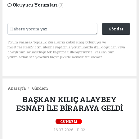
Okuyucu Yorumları
(0)
Gönder
Yorum yazarak Topluluk Kuralları’nı kabul etmiş bulunuyor ve
milletgazetesi27.com sitesine yaptığınız yorumunuzla ilgili doğrudan veya
dolaylı tüm sorumluluğu tek başınıza üstleniyorsunuz. Yazılan tüm
yorumlardan site yönetimi hiçbir şekilde sorumlu tutulamaz.
Anasayfa
Gündem
BAŞKAN KILIÇ ALAYBEY
ESNAFI İLE BİRARAYA GELDİ
GÜNDEM
16.07.2026 - 11:02