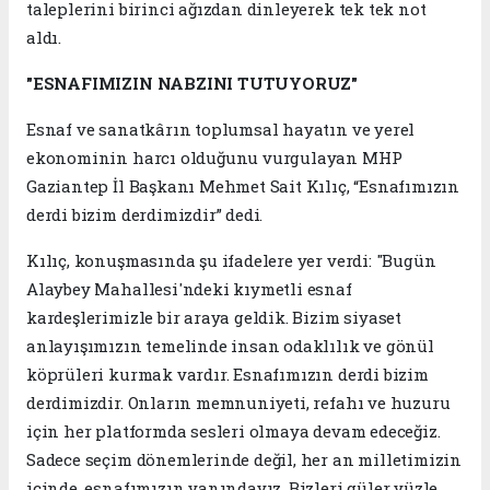
taleplerini birinci ağızdan dinleyerek tek tek not
aldı.
"ESNAFIMIZIN NABZINI TUTUYORUZ"
Esnaf ve sanatkârın toplumsal hayatın ve yerel
ekonominin harcı olduğunu vurgulayan MHP
Gaziantep İl Başkanı Mehmet Sait Kılıç, “Esnafımızın
derdi bizim derdimizdir” dedi.
Kılıç, konuşmasında şu ifadelere yer verdi: "Bugün
Alaybey Mahallesi'ndeki kıymetli esnaf
kardeşlerimizle bir araya geldik. Bizim siyaset
anlayışımızın temelinde insan odaklılık ve gönül
köprüleri kurmak vardır. Esnafımızın derdi bizim
derdimizdir. Onların memnuniyeti, refahı ve huzuru
için her platformda sesleri olmaya devam edeceğiz.
Sadece seçim dönemlerinde değil, her an milletimizin
içinde, esnafımızın yanındayız. Bizleri güler yüzle