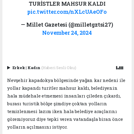
TURİSTLER MAHSUR KALDI
pic.twitter.com/nXLcUAeOFo
— Millet Gazetesi (@milletgztsi27)
November 24, 2024
Erkek
|
Kadın
(Haberi Sesli Oku)
Nevşehir kapadokya bölgesinde yağan kar nedeni ile
yollar kapandı turitler mahsur kaldı, belediyenin
hala müdehale etmemesi insanları çileden çıkardı,
burası turistik bölge şimdiye çoktan yolların
temizlenmesi lazım iken hala belediye araçlarını
göremiyoruz diye tepki veren vatandaşla biran önce
yolların açılmasını istiyor.