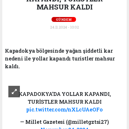
MAHSUR KALDI
GÜNDEM
24.11.2024 - 10:02
Kapadokya bölgesinde yağan şiddetli kar
nedeni ile yollar kapandı turistler mahsur
kaldı.
KAPADOKYA'DA YOLLAR KAPANDI,
TURİSTLER MAHSUR KALDI
pic.twitter.com/nXLcUAeOFo
— Millet Gazetesi (@milletgztsi27)