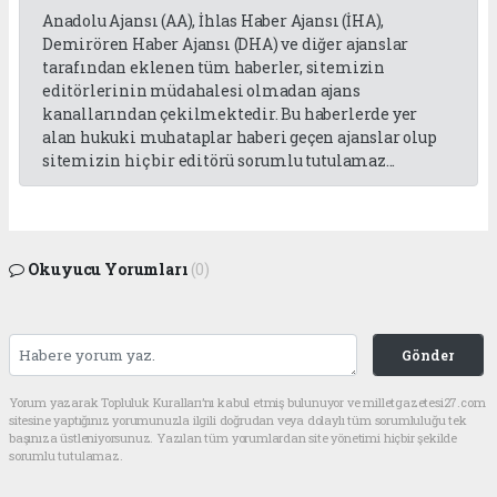
Anadolu Ajansı (AA), İhlas Haber Ajansı (İHA),
Demirören Haber Ajansı (DHA) ve diğer ajanslar
tarafından eklenen tüm haberler, sitemizin
editörlerinin müdahalesi olmadan ajans
kanallarından çekilmektedir. Bu haberlerde yer
alan hukuki muhataplar haberi geçen ajanslar olup
sitemizin hiç bir editörü sorumlu tutulamaz...
Okuyucu Yorumları
(0)
Gönder
Yorum yazarak Topluluk Kuralları’nı kabul etmiş bulunuyor ve milletgazetesi27.com
sitesine yaptığınız yorumunuzla ilgili doğrudan veya dolaylı tüm sorumluluğu tek
başınıza üstleniyorsunuz. Yazılan tüm yorumlardan site yönetimi hiçbir şekilde
sorumlu tutulamaz.