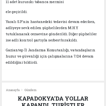
11 adet kurusıkı tabanca mermisi
ele geçirildi.
Yaralı S.P.’nin hastanedeki tedavisi devam ederken,
adliyeye sevk edilen şüphelilerden M.H.Y.
tutuklanarak cezaevine gönderildi. Diğer şüpheliler
ise adli kontrol şartıyla serbest bırakıldı.
Gaziantep İl Jandarma Komutanlığı, vatandaşların
huzur ve güvenliği için çalışmalarına 7/24 devam
edildiğini bildirdi.
Anasayfa
Gündem
KAPADOKYA'DA YOLLAR
KAPANDI, TURİSTLER