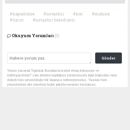
#kapadokya
#nevşehir
#kar
#mahsur
#turist
#nevşehir belediyesi
Okuyucu Yorumları
(0)
Gönder
Yorum yazarak Topluluk Kuralları’nı kabul etmiş bulunuyor ve
milletgazetesi27.com sitesine yaptığınız yorumunuzla ilgili doğrudan veya
dolaylı tüm sorumluluğu tek başınıza üstleniyorsunuz. Yazılan tüm
yorumlardan site yönetimi hiçbir şekilde sorumlu tutulamaz.
haber paketi
haber scripti
haber yazılımı