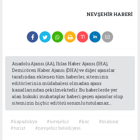
NEVŞEHIR HABERİ
Anadolu Ajansı (AA), İhlas Haber Ajansı (İHA),
Demirören Haber Ajansı (DHA) ve diğer ajanslar
tarafından eklenen tüm haberler, sitemizin
editörlerinin müdahalesi olmadan ajans
kanallarından çekilmektedir. Bu haberlerde yer
alan hukuki muhataplar haberi geçen ajanslar olup
sitemizin hiç bir editörü sorumlu tutulamaz...
#kapadokya
#nevşehir
#kar
#mahsur
#turist
#nevşehir belediyesi